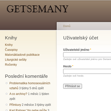
Hlavní menu
Sekundární menu
Př
hl
o
Domů
Knihy
Jste zde
Uživatelský účet
Hlavní záložky
Knihy
Časopisy
Uživatelské jméno
*
Malonákladové publikace
Zadejte své uživatelské jméno pro Getse
Liturgické sešity
Ročenky
Heslo
*
Poslední komentáře
Zadejte své heslo.
Problematika homosexuálních
vztahů
3 týdny 5 dnů zpět
A co archivy?
1 měsíc 1 týden
zpět
Přímluvy
2 měsíce 3 týdny zpět
Karl Rahner "do nebe může
3