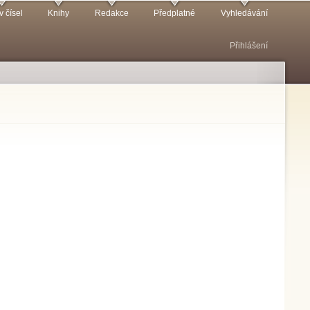
v čísel
Knihy
Redakce
Předplatné
Vyhledávání
Přihlášení