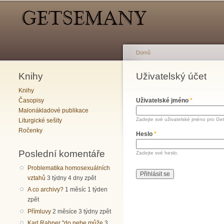
Hlavní menu
Sekundární menu
Domů
Knihy
Jste zde
Uživatelský účet
Hlavní záložky
Knihy
Časopisy
Uživatelské jméno
*
Malonákladové publikace
Zadejte své uživatelské jméno pro Ge
Liturgické sešity
Ročenky
Heslo
*
Poslední komentáře
Zadejte své heslo.
Problematika homosexuálních
vztahů
3 týdny 4 dny zpět
A co archivy?
1 měsíc 1 týden
zpět
Přímluvy
2 měsíce 3 týdny zpět
Karl Rahner "do nebe může
3