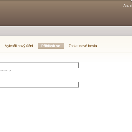
Přejít k
Archi
hlavnímu
obsahu
Vytvořit nový účet
Přihlásit se
(aktivní záložka)
Zaslat nové heslo
tsemany.