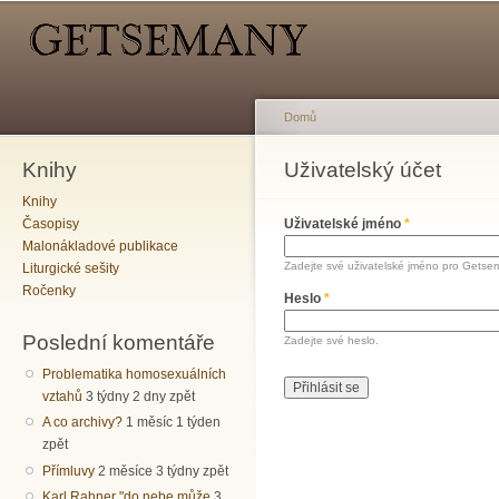
Hlavní menu
Sekundární menu
Př
hl
o
Domů
Knihy
Jste zde
Uživatelský účet
Hlavní záložky
Knihy
Časopisy
Uživatelské jméno
*
Malonákladové publikace
Zadejte své uživatelské jméno pro Getse
Liturgické sešity
Ročenky
Heslo
*
Poslední komentáře
Zadejte své heslo.
Problematika homosexuálních
vztahů
3 týdny 2 dny zpět
A co archivy?
1 měsíc 1 týden
zpět
Přímluvy
2 měsíce 3 týdny zpět
Karl Rahner "do nebe může
3