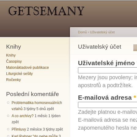
Hlavní menu
Sekundární menu
Př
hl
o
Domů
›
Uživatelský účet
Knihy
Jste zde
Uživatelský účet
Hlavní záložky
Knihy
Časopisy
Uživatelské jméno
Malonákladové publikace
Liturgické sešity
Mezery jsou povoleny; i
Ročenky
apostrofů a podtržítek.
Poslední komentáře
E-mailová adresa
*
Problematika homosexuálních
vztahů
3 týdny 5 dnů zpět
Zadejte platnou e-mailo
A co archivy?
1 měsíc 1 týden
E-mailová adresa se nez
zpět
zapomenutého hesla neb
Přímluvy
2 měsíce 3 týdny zpět
Karl Rahner "do nebe může
3