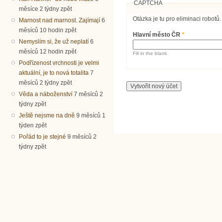
CAPTCHA
měsíce 2 týdny zpět
Otázka je tu pro eliminaci robotů.
Marnost nad marnost. Zajímají
6
měsíců 10 hodin zpět
Hlavní město ČR
*
Nemyslím si, že už neplatí
6
měsíců 12 hodin zpět
Fill in the blank.
Podřízenost vrchnosti je velmi
aktuální, je to nová totalita
7
měsíců 2 týdny zpět
Věda a náboženství
7 měsíců 2
týdny zpět
Ještě nejsme na dně
9 měsíců 1
týden zpět
Pořád to je stejné
9 měsíců 2
týdny zpět