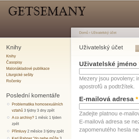
Hlavní menu
Sekundární menu
Př
hl
o
Domů
›
Uživatelský účet
Knihy
Jste zde
Uživatelský účet
Hlavní záložky
Knihy
Časopisy
Uživatelské jméno
Malonákladové publikace
Liturgické sešity
Mezery jsou povoleny; i
Ročenky
apostrofů a podtržítek.
Poslední komentáře
E-mailová adresa
*
Problematika homosexuálních
vztahů
3 týdny 3 dny zpět
Zadejte platnou e-mailo
A co archivy?
1 měsíc 1 týden
E-mailová adresa se nez
zpět
zapomenutého hesla neb
Přímluvy
2 měsíce 3 týdny zpět
Karl Rahner "do nebe může
3