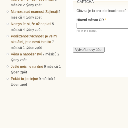
CAPTCHA
měsíce 2 týdny zpět
Otázka je tu pro eliminaci robotů.
Marnost nad marnost. Zajímají
5
měsíců 4 týdny zpět
Hlavní město ČR
*
Nemyslím si, že už neplatí
5
měsíců 4 týdny zpět
Fill in the blank.
Podřízenost vrchnosti je velmi
aktuální, je to nová totalita
7
měsíců 1 týden zpět
Věda a náboženství
7 měsíců 2
týdny zpět
Ještě nejsme na dně
9 měsíců 1
týden zpět
Pořád to je stejné
9 měsíců 1
týden zpět