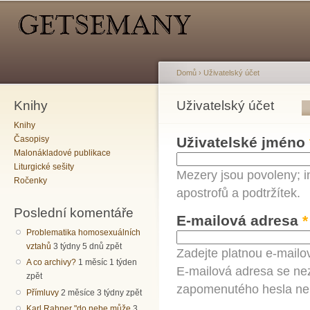
Hlavní menu
Sekundární menu
Př
hl
o
Domů
›
Uživatelský účet
Knihy
Jste zde
Uživatelský účet
Hlavní záložky
Knihy
Časopisy
Uživatelské jméno
Malonákladové publikace
Liturgické sešity
Mezery jsou povoleny; i
Ročenky
apostrofů a podtržítek.
Poslední komentáře
E-mailová adresa
*
Problematika homosexuálních
vztahů
3 týdny 5 dnů zpět
Zadejte platnou e-mailo
A co archivy?
1 měsíc 1 týden
E-mailová adresa se nez
zpět
zapomenutého hesla neb
Přímluvy
2 měsíce 3 týdny zpět
Karl Rahner "do nebe může
3