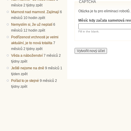
CAPTCHA
měsíce 2 týdny zpět
Otázka je tu pro eliminaci robotů.
Marnost nad marnost. Zajímají
6
měsíců 10 hodin zpět
Měsíc kdy začala sametová re
Nemyslím si, že už neplatí
6
měsíců 12 hodin zpět
Fill in the blank.
Podřízenost vrchnosti je velmi
aktuální, je to nová totalita
7
měsíců 2 týdny zpět
Věda a náboženství
7 měsíců 2
týdny zpět
Ještě nejsme na dně
9 měsíců 1
týden zpět
Pořád to je stejné
9 měsíců 2
týdny zpět