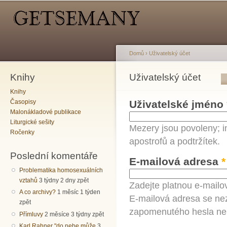
Hlavní menu
Sekundární menu
Př
hl
o
Domů
›
Uživatelský účet
Knihy
Jste zde
Uživatelský účet
Hlavní záložky
Knihy
Časopisy
Uživatelské jméno
Malonákladové publikace
Liturgické sešity
Mezery jsou povoleny; i
Ročenky
apostrofů a podtržítek.
Poslední komentáře
E-mailová adresa
*
Problematika homosexuálních
vztahů
3 týdny 2 dny zpět
Zadejte platnou e-mailo
A co archivy?
1 měsíc 1 týden
E-mailová adresa se nez
zpět
zapomenutého hesla neb
Přímluvy
2 měsíce 3 týdny zpět
Karl Rahner "do nebe může
3