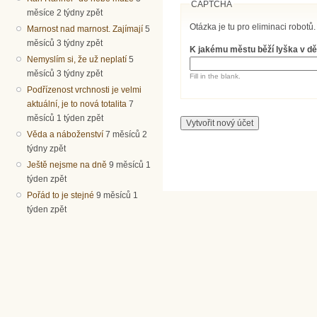
CAPTCHA
měsíce 2 týdny zpět
Otázka je tu pro eliminaci robotů.
Marnost nad marnost. Zajímají
5
měsíců 3 týdny zpět
K jakému městu běží lyška v dě
Nemyslím si, že už neplatí
5
měsíců 3 týdny zpět
Fill in the blank.
Podřízenost vrchnosti je velmi
aktuální, je to nová totalita
7
měsíců 1 týden zpět
Věda a náboženství
7 měsíců 2
týdny zpět
Ještě nejsme na dně
9 měsíců 1
týden zpět
Pořád to je stejné
9 měsíců 1
týden zpět