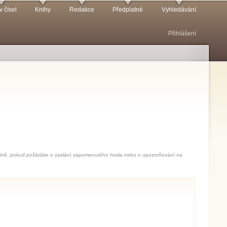
v čísel
Knihy
Redakce
Předplatné
Vyhledávání
Přihlášení
jedině, pokud požádáte o zaslání zapomenutého hesla nebo o upozorňování na