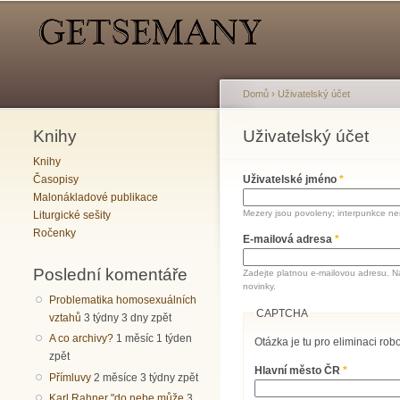
Hlavní menu
Sekundární menu
Domů
›
Uživatelský účet
Knihy
Jste zde
Uživatelský účet
Hlavní záložky
Knihy
Časopisy
Uživatelské jméno
*
Malonákladové publikace
Mezery jsou povoleny; interpunkce nen
Liturgické sešity
Ročenky
E-mailová adresa
*
Poslední komentáře
Zadejte platnou e-mailovou adresu. N
novinky.
Problematika homosexuálních
CAPTCHA
vztahů
3 týdny 3 dny zpět
A co archivy?
1 měsíc 1 týden
Otázka je tu pro eliminaci robo
zpět
Hlavní město ČR
*
Přímluvy
2 měsíce 3 týdny zpět
Karl Rahner "do nebe může
3