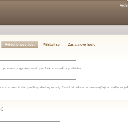
Přejít k
Archi
hlavnímu
obsahu
Vytvořit nový účet
(aktivní záložka)
Přihlásit se
Zaslat nové heslo
í povolena s výjimkou teček, pomlček, apostrofů a podtržítek.
a tuto adresu budou posílány všechny e-maily. E-mailová adresa se nezveřejňuje a použije se 
tů.