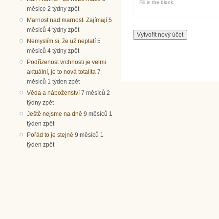
Fill in the blank.
měsíce 2 týdny zpět
Marnost nad marnost. Zajímají
5
měsíců 4 týdny zpět
Nemyslím si, že už neplatí
5
měsíců 4 týdny zpět
Podřízenost vrchnosti je velmi
aktuální, je to nová totalita
7
měsíců 1 týden zpět
Věda a náboženství
7 měsíců 2
týdny zpět
Ještě nejsme na dně
9 měsíců 1
týden zpět
Pořád to je stejné
9 měsíců 1
týden zpět