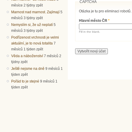
CAPTCHA
měsíce 2 týdny zpět
Otázka je tu pro eliminaci robotů.
Marnost nad marnost. Zajímají
5
měsíců 3 týdny zpět
Hlavní město ČR
*
Nemyslím si, že už neplatí
5
měsíců 3 týdny zpět
Fill in the blank.
Podřízenost vrchnosti je velmi
aktuální, je to nová totalita
7
měsíců 1 týden zpět
Věda a náboženství
7 měsíců 2
týdny zpět
Ještě nejsme na dně
9 měsíců 1
týden zpět
Pořád to je stejné
9 měsíců 1
týden zpět