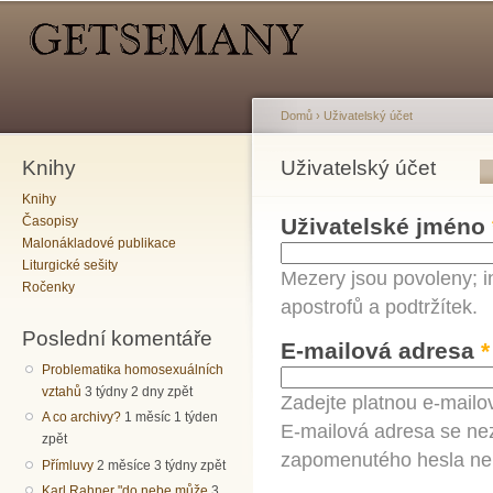
Hlavní menu
Sekundární menu
Př
hl
o
Domů
›
Uživatelský účet
Knihy
Jste zde
Uživatelský účet
Hlavní záložky
Knihy
Časopisy
Uživatelské jméno
Malonákladové publikace
Liturgické sešity
Mezery jsou povoleny; i
Ročenky
apostrofů a podtržítek.
Poslední komentáře
E-mailová adresa
*
Problematika homosexuálních
vztahů
3 týdny 2 dny zpět
Zadejte platnou e-mailo
A co archivy?
1 měsíc 1 týden
E-mailová adresa se nez
zpět
zapomenutého hesla neb
Přímluvy
2 měsíce 3 týdny zpět
Karl Rahner "do nebe může
3