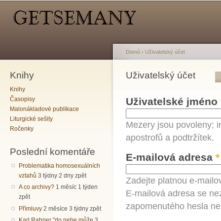
Hlavní menu
Sekundární menu
Př
hl
o
Domů
›
Uživatelský účet
Knihy
Jste zde
Uživatelský účet
Hlavní záložky
Knihy
Časopisy
Uživatelské jméno
Malonákladové publikace
Liturgické sešity
Mezery jsou povoleny; i
Ročenky
apostrofů a podtržítek.
Poslední komentáře
E-mailová adresa
*
Problematika homosexuálních
vztahů
3 týdny 2 dny zpět
Zadejte platnou e-mailo
A co archivy?
1 měsíc 1 týden
E-mailová adresa se nez
zpět
zapomenutého hesla neb
Přímluvy
2 měsíce 3 týdny zpět
Karl Rahner "do nebe může
3