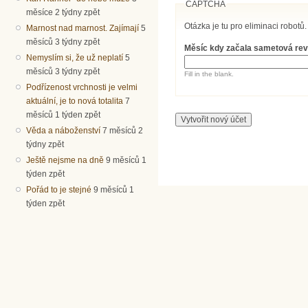
CAPTCHA
měsíce 2 týdny zpět
Otázka je tu pro eliminaci robotů.
Marnost nad marnost. Zajímají
5
měsíců 3 týdny zpět
Měsíc kdy začala sametová re
Nemyslím si, že už neplatí
5
měsíců 3 týdny zpět
Fill in the blank.
Podřízenost vrchnosti je velmi
aktuální, je to nová totalita
7
měsíců 1 týden zpět
Věda a náboženství
7 měsíců 2
týdny zpět
Ještě nejsme na dně
9 měsíců 1
týden zpět
Pořád to je stejné
9 měsíců 1
týden zpět