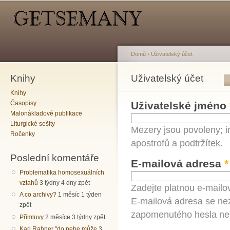
Hlavní menu
Sekundární menu
Př
hl
o
Domů
›
Uživatelský účet
Knihy
Jste zde
Uživatelský účet
Hlavní záložky
Knihy
Časopisy
Uživatelské jméno
Malonákladové publikace
Liturgické sešity
Mezery jsou povoleny; i
Ročenky
apostrofů a podtržítek.
Poslední komentáře
E-mailová adresa
*
Problematika homosexuálních
vztahů
3 týdny 4 dny zpět
Zadejte platnou e-mailo
A co archivy?
1 měsíc 1 týden
E-mailová adresa se nez
zpět
zapomenutého hesla neb
Přímluvy
2 měsíce 3 týdny zpět
Karl Rahner "do nebe může
3