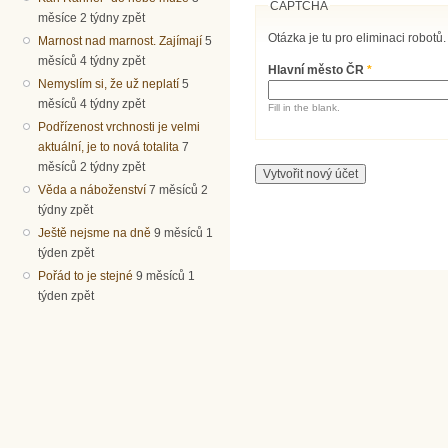
CAPTCHA
měsíce 2 týdny zpět
Otázka je tu pro eliminaci robotů.
Marnost nad marnost. Zajímají
5
měsíců 4 týdny zpět
Hlavní město ČR
*
Nemyslím si, že už neplatí
5
měsíců 4 týdny zpět
Fill in the blank.
Podřízenost vrchnosti je velmi
aktuální, je to nová totalita
7
měsíců 2 týdny zpět
Věda a náboženství
7 měsíců 2
týdny zpět
Ještě nejsme na dně
9 měsíců 1
týden zpět
Pořád to je stejné
9 měsíců 1
týden zpět