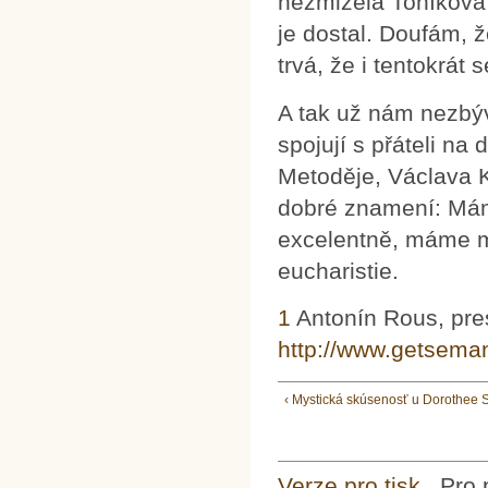
nezmizela Toníkova 
je dostal. Doufám, 
trvá, že i tentokrát
A tak už nám nezbývá
spojují s přáteli na
Metoděje, Václava Ko
dobré znamení: Máme
excelentně, máme mi
eucharistie.
1
Antonín Rous, pres
http://www.getsema
‹ Mystická skúsenosť u Dorothee S
Verze pro tisk
Pro 