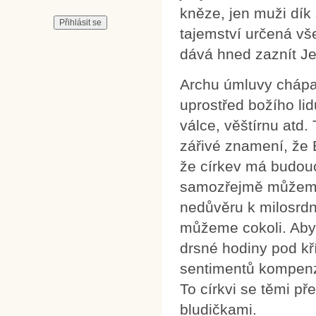
kněze, jen muži dík 
tajemství určená v
dává hned zaznít Je
Archu úmluvy chápal
uprostřed božího lid
válce, věštírnu atd
zářivé znamení, že 
že církev má budoucn
samozřejmě můžeme u
nedůvěru k milosrd
můžeme cokoli. Aby 
drsné hodiny pod k
sentimentů kompenzu
To církvi se těmi př
bludičkami.