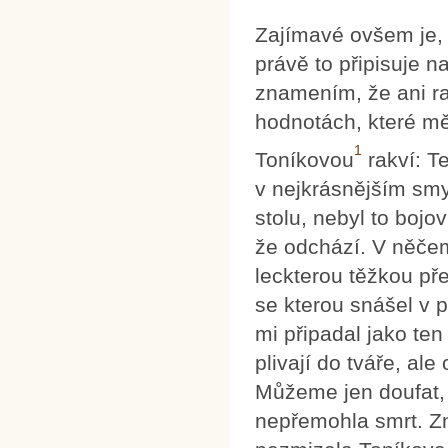
Zajímavé ovšem je, 
právě to připisuje n
znamením, že ani rad
hodnotách, které mě
1
Toníkovou
rakví: T
v nejkrásnějším smys
stolu, nebyl to bojo
že odchází. V něčem
leckterou těžkou př
se kterou snášel v 
mi připadal jako ten
plivají do tváře, al
Můžeme jen doufat, 
nepřemohla smrt. Z