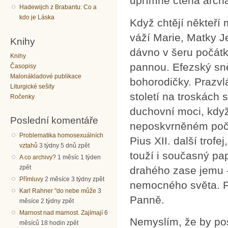
upřímně ctěná archa
Hadewijch z Brabantu: Co a
kdo je Láska
Když chtějí někteří 
váží Marie, Matky J
Knihy
dávno v šeru počátk
Knihy
pannou. Efezský sně
Časopisy
Malonákladové publikace
bohorodičky. Prazvl
Liturgické sešity
století na troskách
Ročenky
duchovní moci, když
Poslední komentáře
neposkvrněném počet
Problematika homosexuálních
Pius XII. další trof
vztahů
3 týdny 5 dnů zpět
touží i současný pap
A co archivy?
1 měsíc 1 týden
zpět
drahého zase jemu 
Přímluvy
2 měsíce 3 týdny zpět
nemocného světa. Pro
Karl Rahner "do nebe může
3
Panně.
měsíce 2 týdny zpět
Marnost nad marnost. Zajímají
6
Nemyslím, že by pos
měsíců 18 hodin zpět