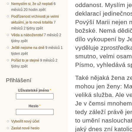
oddanost. Myslím je
Nemyslím si, že už neplatí
6
měsíců 20 hodin zpět
deklarací jedinečnos
Podřízenost vrchnosti je velmi
Povýší Marii nejen 
aktuální, je to nová totalita
7
měsíců 2 týdny zpět
božské. Nemá dědičn
Věda a náboženství
7 měsíců 2
dílo vykoupení by J
týdny zpět
vyděluje zprostředka
Ještě nejsme na dně
9 měsíců 1
týden zpět
smutno, velmi osamě
Pořád to je stejné
9 měsíců 2
Písmo, vyhledává sp
týdny zpět
Také nějaká žena ze
Přihlášení
mohou jen ženy: Matk
Uživatelské jméno
*
veliká služba. Ale ve
Je v čemsi mnohem 
Heslo
*
tedy záleží právě je
to umění naslouchat
Vytvořit nový účet
jaký dnes zní katoli
Zaslat nové heslo