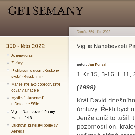
Hlavní menu
Sekundární menu
Př
hl
o
Domů
›
350 - léto 2022
350 - léto 2022
Jste zde
Vigilie Nanebevzetí P
Athénagoras I.
Zprávy
autor:
Jan Konzal
Prohlášení o učení „Ruského
1 Kr 15, 3-16; L 11,
světa“ (Russkij mir)
Manželství jako dobrodružství
(1998)
odvahy a naděje
Mystická skúsenosť
Král David dnešního
u Dorothee Sölle
úmluvy. Řekli bychom 
Vigilie Nanebevzetí Panny
Jenže aniž to tušil
Marie – 14.8.
pozornosti on, králo
Duchovní přátelství podle sv.
Aelreda