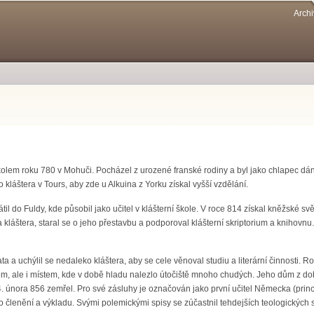
Přejít k
Archi
hlavnímu
obsahu
olem roku 780 v Mohuči. Pocházel z urozené franské rodiny a byl jako chlapec dán
kláštera v Tours, aby zde u Alkuina z Yorku získal vyšší vzdělání.
átil do Fuldy, kde působil jako učitel v klášterní škole. V roce 814 získal kněžské s
 kláštera, staral se o jeho přestavbu a podporoval klášterní skriptorium a knihovnu
a a uchýlil se nedaleko kláštera, aby se cele věnoval studiu a literární činnosti.
em, ale i místem, kde v době hladu nalezlo útočiště mnoho chudých. Jeho dům z 
 února 856 zemřel. Pro své zásluhy je označován jako první učitel Německa (prin
členění a výkladu. Svými polemickými spisy se zúčastnil tehdejších teologických s