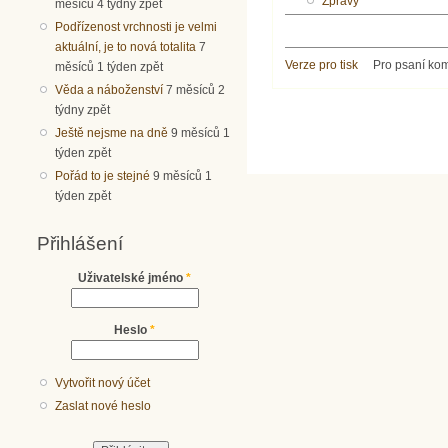
Zprávy
měsíců 4 týdny zpět
Podřízenost vrchnosti je velmi
aktuální, je to nová totalita
7
Verze pro tisk
Pro psaní ko
měsíců 1 týden zpět
Věda a náboženství
7 měsíců 2
týdny zpět
Ještě nejsme na dně
9 měsíců 1
týden zpět
Pořád to je stejné
9 měsíců 1
týden zpět
Přihlášení
Uživatelské jméno
*
Heslo
*
Vytvořit nový účet
Zaslat nové heslo