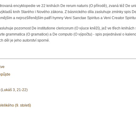
strovaná encyklopedie ve 22 knihách De rerum naturis (O přírodě), zvaná též De uni
výkladů knih Starého i Nového zákona. Z básnického díla zasluhuje zmínky spis De
ějším a nejrozšířenějším patří hymny Veni Sanctae Spiritus a Veni Creator Spiritu
sluhuje pozornost De institutione clericorum (O výuce kněží), jež ve třech knihác
rte grammatica (O gramatice) a De computo (O výpočtu) - spis pojednával o kalend
h děl je jeho autorství sporné.
kve
epůjde
 (Lukáš 3, 21-22)
Velikého (9. století)