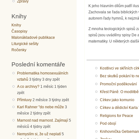
Zprávy
K jeho hlavním dílům patří ilu
Zachovala se řada biblických 
Knihy
autorem řady hymnů, k nejznám
Knihy
Z mnoha teologických spisů za
Časopisy
spisů jsou uváděny spisy De a
Malonákladové publikace
matematiky. U některých dalšíc
Liturgické sešity
Ročenky
Poslední komentáře
Kostlivci ve skříních cír
Problematika homosexuálních
Bez skutků pokání to n
vztahů
3 týdny 3 dny zpět
Promoční poděkování
A co archivy?
1 měsíc 1 týden
Křest Páně: O modlitbě
zpět
Církev jako komunio
Přímluvy
2 měsíce 3 týdny zpět
Karl Rahner "do nebe může
3
Církev a dědictví Karla 
měsíce 2 týdny zpět
Religions for Peace
Marnost nad marnost. Zajímají
5
Pod obojí
měsíců 4 týdny zpět
Knihovnička Getseman
Nemyslím si, že už neplatí
5