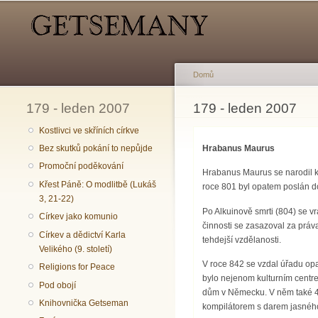
Hlavní menu
Sekundární menu
Domů
179 - leden 2007
Jste zde
179 - leden 2007
Kostlivci ve skříních církve
Hrabanus Maurus
Bez skutků pokání to nepůjde
Promoční poděkování
Hrabanus Maurus se narodil k
Křest Páně: O modlitbě (Lukáš
roce 801 byl opatem poslán do 
3, 21-22)
Po Alkuinově smrti (804) se vr
Církev jako komunio
činnosti se zasazoval za práva
Církev a dědictví Karla
tehdejší vzdělanosti.
Velikého (9. století)
V roce 842 se vzdal úřadu opat
Religions for Peace
bylo nejenom kulturním centr
Pod obojí
dům v Německu. V něm také 4.
Knihovnička Getseman
kompilátorem s darem jasného 