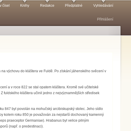
v čísel
Knihy
Redakce
Předplatné
Vyhledávání
Přihlášení
 na výchovu do kláštera ve Fuldě. Po získání jáhenského svěcení v
věcení a v roce 822 se stal opatem kláštera. Kromě své učitelské
. Z fuldského kláštera učinil jedno z nejvýznamnějších středisek
 Roku 847 byl povolán na mohučský arcibiskupský stolec. Jeho sídlo
doby kolem roku 850 je považován za nejstarší dochovaný kamenný
ceps praeceptor Germaniae). Hrabanus byl velice pilným
porů (např. o predestinaci).