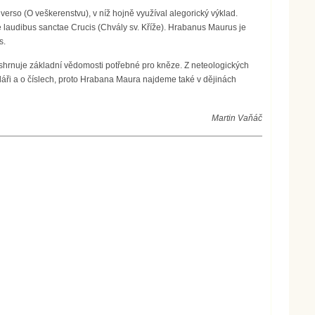
verso (O veškerenstvu), v níž hojně využíval alegorický výklad.
 laudibus sanctae Crucis (Chvály sv. Kříže). Hrabanus Maurus je
s.
h shrnuje základní vědomosti potřebné pro kněze. Z neteologických
áři a o číslech, proto Hrabana Maura najdeme také v dějinách
Martin Vaňáč