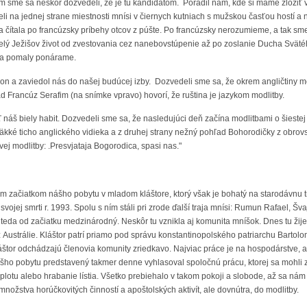
m sme sa neskôr dozvedeli, že je tu kandidátom. Poradil nám, kde si máme zložiť v
li na jednej strane miestnosti mnísi v čiernych kutniach s mužskou časťou hostí a
a čítala po francúzsky príbehy otcov z púšte. Po francúzsky nerozumieme, a tak sme
lý Ježišov život od zvestovania cez nanebovstúpenie až po zoslanie Ducha Svätého
 sa pomaly ponárame.
eon a zaviedol nás do našej budúcej izby. Dozvedeli sme sa, že okrem angličtiny môž
lad Francúz Serafim (na snímke vpravo) hovorí, že ruština je jazykom modlitby.
 náš biely habit. Dozvedeli sme sa, že nasledujúci deň začína modlitbami o šiestej
mäkké ticho anglického vidieka a z druhej strany nežný pohľad Bohorodičky z obro
ovej modlitby: .Presvjataja Bogorodica, spasi nas."
m začiatkom nášho pobytu v mladom kláštore, ktorý však je bohatý na starodávnu tra
svojej smrti r. 1993. Spolu s ním stáli pri zrode ďalší traja mnísi: Rumun Rafael, Š
l teda od začiatku medzinárodný. Neskôr tu vznikla aj komunita mníšok. Dnes tu ž
 z Austrálie. Kláštor patrí priamo pod správu konstantinopolského patriarchu Barto
štor odchádzajú členovia komunity zriedkavo. Najviac práce je na hospodárstve, ale je
ho pobytu predstavený takmer denne vyhlasoval spoločnú prácu, ktorej sa mohli zú
 plotu alebo hrabanie lístia. Všetko prebiehalo v takom pokoji a slobode, až sa nám 
nožstva horúčkovitých činností a apoštolských aktivít, ale dovnútra, do modlitby.