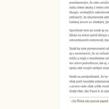
predstaveným, že nám umožnili 
našu cirkev akoby z iného uhl
liturgie, vonkajších nábožens
zdôrazniť, že ekumenické akti
ľudskej úrovni so všetkými, tý
Spomínali sme po ceste aj na 
dôraz na srdce oproti dôrazu
odovzdávaním vedomostí, tradí
Snáď by sme pomenované odliš
aj u neveriacich, že sú súčas
môžu a majú v manželstve vzáj
len súhrn jednotlivcov, tak a
spolu stať novým veľkým znam
Nedá sa predpokladať, že by v
však preň neustále pripravov
v prvom rade však určite mod
Svätý Otec Ján Pavol II. to v
‹ Do Říma nás pozval papež