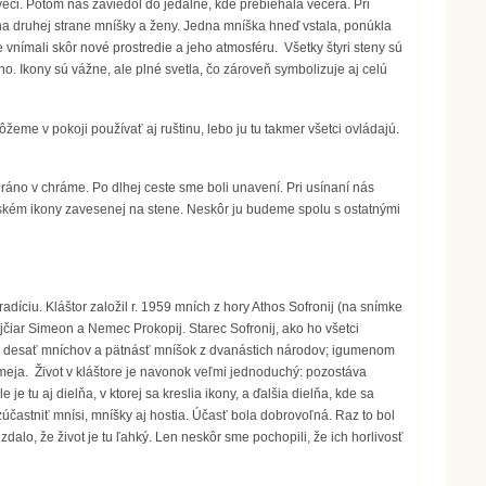
eci. Potom nás zaviedol do jedálne, kde prebiehala večera. Pri
 na druhej strane mníšky a ženy. Jedna mníška hneď vstala, ponúkla
 vnímali skôr nové prostredie a jeho atmosféru. Všetky štyri steny sú
. Ikony sú vážne, ale plné svetla, čo zároveň symbolizuje aj celú
eme v pokoji používať aj ruštinu, lebo ju tu takmer všetci ovládajú.
 ráno v chráme. Po dlhej ceste sme boli unavení. Pri usínaní nás
vském ikony zavesenej na stene. Neskôr ju budeme spolu s ostatnými
díciu. Kláštor založil r. 1959 mních z hory Athos Sofronij (na snímke
vajčiar Simeon a Nemec Prokopij. Starec Sofronij, ako ho všetci
ije desať mníchov a pätnásť mníšok z dvanástich národov; igumenom
lomeja. Život v kláštore je navonok veľmi jednoduchý: pozostáva
 tu aj dielňa, v ktorej sa kreslia ikony, a ďalšia dielňa, kde sa
častniť mnísi, mníšky aj hostia. Účasť bola dobrovoľná. Raz to bol
zdalo, že život je tu ľahký. Len neskôr sme pochopili, že ich horlivosť