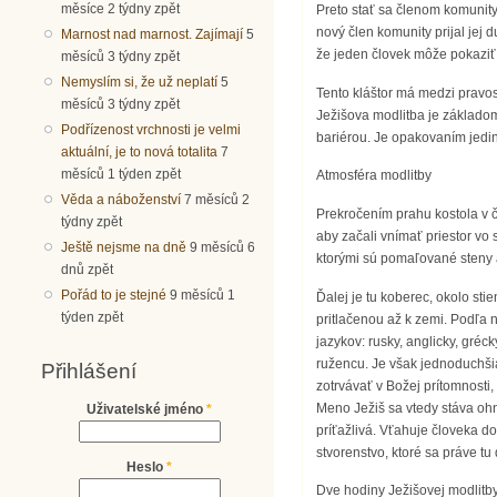
měsíce 2 týdny zpět
Preto stať sa členom komunity
nový člen komunity prijal jej 
Marnost nad marnost. Zajímají
5
že jeden človek môže pokaziť 
měsíců 3 týdny zpět
Nemyslím si, že už neplatí
5
Tento kláštor má medzi pravo
měsíců 3 týdny zpět
Ježišova modlitba je základom
Podřízenost vrchnosti je velmi
bariérou. Je opakovaním jedin
aktuální, je to nová totalita
7
měsíců 1 týden zpět
Atmosféra modlitby
Věda a náboženství
7 měsíců 2
Prekročením prahu kostola v č
týdny zpět
aby začali vnímať priestor vo 
Ještě nejsme na dně
9 měsíců 6
ktorými sú pomaľované steny 
dnů zpět
Pořád to je stejné
9 měsíců 1
Ďalej je tu koberec, okolo sti
týden zpět
pritlačenou až k zemi. Podľa 
jazykov: rusky, anglicky, gré
ružencu. Je však jednoduchšia
Přihlášení
zotrvávať v Božej prítomnosti,
Meno Ježiš sa vtedy stáva ohni
Uživatelské jméno
*
príťažlivá. Vťahuje človeka do
stvorenstvo, ktoré sa práve t
Heslo
*
Dve hodiny Ježišovej modlitby