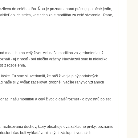
m rozlieva do celého dňa. Ňou je poznamenaná práca, spoločné jedlo,
ieť do ich srdca, kde ticho znie modlitba za celé stvorenie: .Pane,
ná modlitbu na celý život. Ani naša modlitba za zjednotenie už
nali - aj z hostí - bol niečím vzácny. Nadviazali sme tu niekoľko
sť z rozdelenia.
 láske. Tu sme si uvedomili, že náš život je plný podobných
nad naše sily. Avšak zaceľovať drobné i väčšie rany vo vzťahoch
bohatil našu modlitbu a celý život o ďalší rozmer - o bytostnú bolesť
ar rozlišovania duchov, ktorý obsahuje dva základné prvky: poznanie
iestor i čas boli vyhľadávaní celými zástupmi veriacich.