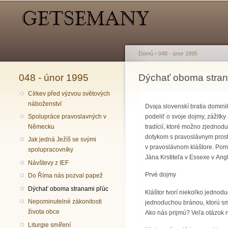
Hlavní menu
Sekundární menu
Domů
›
048 - únor 1995
048 - únor 1995
Jste zde
Dýchať oboma stran
Církev před výzvou světových
náboženství
Dvaja slovenskí bratia dominik
podeliť o svoje dojmy, zážitk
Spolupráce pravoslavných v
tradícií, ktoré možno zjedno
Německu
dotykom s pravoslávnym prost
Jak jedná Ježíš se svými
v pravoslávnom kláštore. Pomo
spolupracovníky
Jána Krstiteľa v Essexe v Angl
Návštevy z IEF
Prvé dojmy
Do Říma nás pozval papež
Dýchať oboma stranami pľúc
Kláštor tvorí niekoľko jednod
Nepominutelné zákonitosti
jednoduchou bránou, ktorú sm
života obce
Ako nás prijmú? Veľa otázok ná
Liturgie smíření