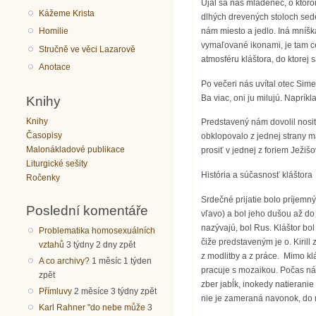
Ujal sa nás mládenec, o ktoro
Kážeme Krista
dlhých drevených stoloch sede
nám miesto a jedlo. Iná mníšk
Homilie
vymaľované ikonami, je tam ce
Stručně ve věci Lazarově
atmosféru kláštora, do ktorej
Anotace
Po večeri nás uvítal otec Sim
Knihy
Ba viac, oni ju milujú. Naprík
Knihy
Predstavený nám dovolil nosiť
Časopisy
obklopovalo z jednej strany 
Malonákladové publikace
prosiť v jednej z foriem Ježiš
Liturgické sešity
História a súčasnosť kláštora
Ročenky
Srdečné prijatie bolo príjemný
Poslední komentáře
vľavo) a bol jeho dušou až do 
nazývajú, bol Rus. Kláštor bo
Problematika homosexuálních
čiže predstaveným je o. Kirill
vztahů
3 týdny 2 dny zpět
z modlitby a z práce. Mimo klá
A co archivy?
1 měsíc 1 týden
pracuje s mozaikou. Počas náš
zpět
zber jabĺk, inokedy natieranie
Přímluvy
2 měsíce 3 týdny zpět
nie je zameraná navonok, do m
Karl Rahner "do nebe může
3