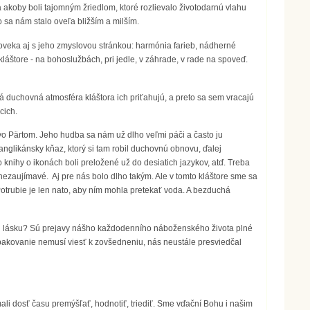
tba akoby boli tajomným žriedlom, ktoré rozlievalo životodarnú vlahu
ko sa nám stalo oveľa bližším a milším.
o človeka aj s jeho zmyslovou stránkou: harmónia farieb, nádherné
 kláštore - na bohoslužbách, pri jedle, v záhrade, v rade na spoveď.
lboká duchovná atmosféra kláštora ich priťahujú, a preto sa sem vracajú
cich.
o Pärtom. Jeho hudba sa nám už dlho veľmi páči a často ju
 anglikánsky kňaz, ktorý si tam robil duchovnú obnovu, ďalej
ho knihy o ikonách boli preložené už do desiatich jazykov, atď. Treba
nezaujímavé. Aj pre nás bolo dlho takým. Ale v tomto kláštore sme sa
otrubie je len nato, aby ním mohla pretekať voda. A bezduchá
eľkú lásku? Sú prejavy nášho každodenního náboženského života plné
pakovanie nemusí viesť k zovšedneniu, nás neustále presviedčal
ali dosť času premýšľať, hodnotiť, triediť. Sme vďační Bohu i našim