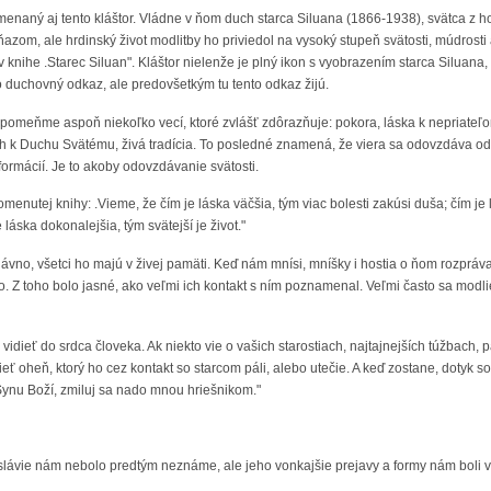
amenaný aj tento kláštor. Vládne v ňom duch starca Siluana (1866-1938), svätca z 
azom, ale hrdinský život modlitby ho priviedol na vysoký stupeň svätosti, múdrosti 
 knihe .Starec Siluan". Kláštor nielenže je plný ikon s vyobrazením starca Siluana
ho duchovný odkaz, ale predovšetkým tu tento odkaz žijú.
pomeňme aspoň niekoľko vecí, ktoré zvlášť zdôrazňuje: pokora, láska k nepriateľom
ťah k Duchu Svätému, živá tradícia. To posledné znamená, že viera sa odovzdáva od
formácií. Je to akoby odovzdávanie svätosti.
omenutej knihy: .Vieme, že čím je láska väčšia, tým viac bolesti zakúsi duša; čím je 
 láska dokonalejšia, tým svätejší je život."
dávno, všetci ho majú v živej pamäti. Keď nám mnísi, mníšky i hostia o ňom rozpráva
lo. Z toho bolo jasné, ako veľmi ich kontakt s ním poznamenal. Veľmi často sa modliev
 vidieť do srdca človeka. Ak niekto vie o vašich starostiach, najtajnejších túžbach
eť oheň, ktorý ho cez kontakt so starcom páli, alebo utečie. A keď zostane, dotyk s
 Synu Boží, zmiluj sa nado mnou hriešnikom."
lávie nám nebolo predtým neznáme, ale jeho vonkajšie prejavy a formy nám boli v