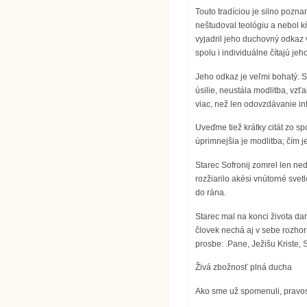
Touto tradíciou je silno pozn
neštudoval teológiu a nebol kň
vyjadril jeho duchovný odkaz v
spolu i individuálne čítajú je
Jeho odkaz je veľmi bohatý. S
úsilie, neustála modlitba, vz
viac, než len odovzdávanie in
Uveďme tiež krátky citát zo sp
úprimnejšia je modlitba; čím je
Starec Sofronij zomrel len ne
rozžiarilo akési vnútorné svet
do rána.
Starec mal na konci života dar
človek nechá aj v sebe rozhori
prosbe: .Pane, Ježišu Kriste,
Živá zbožnosť plná ducha
Ako sme už spomenuli, pravos