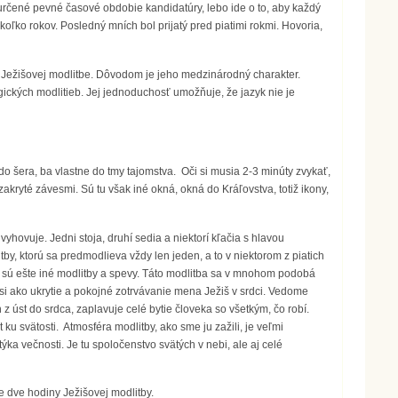
 určené pevné časové obdobie kandidatúry, lebo ide o to, aby každý
ekoľko rokov. Posledný mních bol prijatý pred piatimi rokmi. Hovoria,
a Ježišovej modlitbe. Dôvodom je jeho medzinárodný charakter.
gických modlitieb. Jej jednoduchosť umožňuje, že jazyk nie je
o šera, ba vlastne do tmy tajomstva. Oči si musia 2-3 minúty zvykať,
zakryté závesmi. Sú tu však iné okná, okná do Kráľovstva, totiž ikony,
vyhovuje. Jedni stoja, druhí sedia a niektorí kľačia s hlavou
y, ktorú sa predmodlieva vždy len jeden, a to v niektorom z piatich
ci sú ešte iné modlitby a spevy. Táto modlitba sa v mnohom podobá
si ako ukrytie a pokojné zotrvávanie mena Ježiš v srdci. Vedome
z úst do srdca, zaplavuje celé bytie človeka so všetkým, čo robí.
 ku svätosti. Atmosféra modlitby, ako sme ju zažili, je veľmi
ýka večnosti. Je tu spoločenstvo svätých v nebi, ale aj celé
e dve hodiny Ježišovej modlitby.