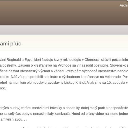
Přejít k
Archi
hlavnímu
obsahu
ami pľúc
áni Reginald a Egyd, ktorí študujú štvrtý rok teológiu v Olomouci, strávili počas le
y a postrehy. Záujem o kresťanstvo na Východe sa v nás rodil postupne. Slovensko j
dušene nazvať kresťanský Východ a Západ. Preto nám východné kresťanstvo nebolo
redím. Náš záujem prehĺbili semináre o východnom kresťanstve na Velehrade. Postu
hol nám pri tom olomoucký pravoslávny biskup Krištof. A tak sme sa 15. augusta več
icku.
uchých budov, chrám, medzi nimi trávniky a chodníky, ďalej malý park a hospodár
e za celý čas pobytu nenašli nikdy zamknutú. Hneď od brány vidno na stene jedne
m víri hlavou. . .