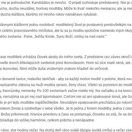
 nie je jednoduché. Kandidátov je mnoho. O prijatí rozhoduje predstavený. Nie je
ducha, ducha neustálej, horlivej modlitby. Môže to trvať niekoľko mesiacov, ale aj ni
ducha kláštora, ktorého iní mnoho rokov namáhavo vytvárali.
slávnymi kláštormi jednu osobitosť: modlitebný život je postavený predovšetkým n
 celého pravoslavného mníšstva, ale tu sa ju modlia spoločne namiesto iných litur
ého zvolania: .Pane, Ježišu Kriste, Synu Boží, zmiluj sa nad nami."
ase modlitieb vchádza človek akoby do iného sveta. Z predsiene cez záves vkročí d
svetle dvoch blikotajúcich svetielok pred ikonostasom. Hore sú síce malé okná, ale 
a ikonostas. Nimi môže duša vnútorným zrakom hľadieť do večnosti.
en drevené lavice, niekoľko stoličiek - aby sa každý mohol modliť v polohe, ktorá mu 
nepísaného zákona sa muži modlia vpravo, ženy vľavo. Všetci sú ponorení do modlitb
cky, francúzsky, nemecky. Po 100 zvolaniach začne niekto iný. Na začiatku a na kon
, nerozjíma sa pri nej nad tajomstvami. Cieľom nie sú ani opakované slová, ale čo
 to je pri tejto modlitbe najdôležitejšie. Neustálym opakovaním prechádza po rokoch 
skom života a sústreďuje v sebe všetko. Je to jedna z foriem modlitby, jedna z ciest
 Božej prítomnosti, hranice priestoru a času sa prelamujú, človeku sa zdá, že sa dot
u dolaďuje do vyššej harmónie, celkom potichu a nenápadne.
 ráno, dve hodiny večer. Na druhý deň ráno svätá liturgia (svätá omša) a večer zas