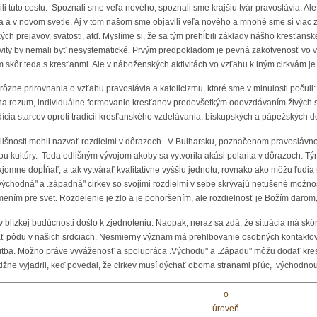
túto cestu. Spoznali sme veľa nového, spoznali sme krajšiu tvár pravoslávia. Ale bo
a a v novom svetle. Aj v tom našom sme objavili veľa nového a mnohé sme si viac 
kých prejavov, svätosti, atď. Myslíme si, že sa tým prehĺbili základy nášho kresť
vity by nemali byť nesystematické. Prvým predpokladom je pevná zakotvenosť vo vla
m skôr teda s kresťanmi. Ale v náboženských aktivitách vo vzťahu k iným cirkvám je
rôzne prirovnania o vzťahu pravoslávia a katolicizmu, ktoré sme v minulosti počuli:
 na rozum, individuálne formovanie kresťanov predovšetkým odovzdávaním živých
cia starcov oproti tradícii kresťanského vzdelávania, biskupských a pápežských d
nosti mohli nazvať rozdielmi v dôrazoch. V Bulharsku, poznačenom pravoslávnou t
ťou kultúry. Teda odlišným vývojom akoby sa vytvorila akási polarita v dôrazoch.
omne dopĺňať, a tak vytvárať kvalitatívne vyššiu jednotu, rovnako ako môžu ľudia 
j .východná" a .západná" cirkev so svojimi rozdielmi v sebe skrývajú netušené mož
ením pre svet. Rozdelenie je zlo a je pohoršením, ale rozdielnosť je Božím darom
 blízkej budúcnosti došlo k zjednoteniu. Naopak, neraz sa zdá, že situácia má sk
ať pôdu v našich srdciach. Nesmierny význam má prehlbovanie osobných kontaktov
litba. Možno práve vyváženosť a spolupráca .Východu" a .Západu" môžu dodať kres
ýstižne vyjadril, keď povedal, že cirkev musí dýchať oboma stranami pľúc, .východno
o
úroveň