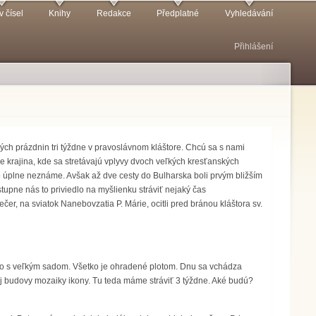
v čísel
Knihy
Redakce
Předplatné
Vyhledávání
Přihlášení
tných prázdnin tri týždne v pravoslávnom kláštore. Chcú sa s nami
e krajina, kde sa stretávajú vplyvy dvoch veľkých kresťanských
 úplne neznáme. Avšak až dve cesty do Bulharska boli prvým bližším
pne nás to priviedlo na myšlienku stráviť nejaký čas
er, na sviatok Nanebovzatia P. Márie, ocitli pred bránou kláštora sv.
stvo s veľkým sadom. Všetko je ohradené plotom. Dnu sa vchádza
j budovy mozaiky ikony. Tu teda máme stráviť 3 týždne. Aké budú?