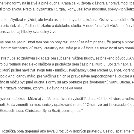
sme tieto formy našli živé a plné ducha. Krása celku života kláštora a horlivá modli
 tohto života. Preto aj byzantská liturgia, ikony, Ježišova modlitba, spevy - to všet
ila len štyrikrát v týždni, ale trvala asi tri hodiny a bola krásna. Oslovovala celéh
iu prichádzali aj ľudia z blízkeho a ďalekého okolia. V nedeľu strávili väčšinu dňa v
stva bol aj hlboký sviatostný život.
, sme boli asi jediní, ktorí tam boli po prvý raz. Mnohí sa nám priznali, že pokoj a h
štor im vychádza v ústrety. Prakticky neustále je v kláštore asi toľko hostí ako domá
 stretnutie so známym skladateľom súčasnej vážnej hudby, estónskeho pôvodu, Arv
ojou rodinou neďaleko kláštora a prichádza sem často na liturgiu. Bol tam napr. aj
, ktorý prišiel navštíviť svoju tetu - mníšku, švajčiarsky učiteľ Michel Quenot, ktoré
bolo Angličanov málo, pre väčšinu z nich je pravoslávie nepochopiteľné, cudzie a 
ožnosti môžu byť plné ducha. Formy sú ako potrubie pre životodarnú vlahu Ducha. P
ré hrdzavé potrubie, ktorým už dávno netiekla voda.
ýzvou i otázkou: .Môžu aj z nášho správania vytušiť ľudia takú hlbokú vieru a v
eli, že sa zmenili na mechanicky opakovanú rutinu?" O tom, že ani tisícnásobné o
Gospodi, Isuse Christuse, Synu Božij, pomiluj nas."
o. Rozlúčka bola dojemná ako bývajú rozlúčky dobrých priateľov. Cestou späť sme m