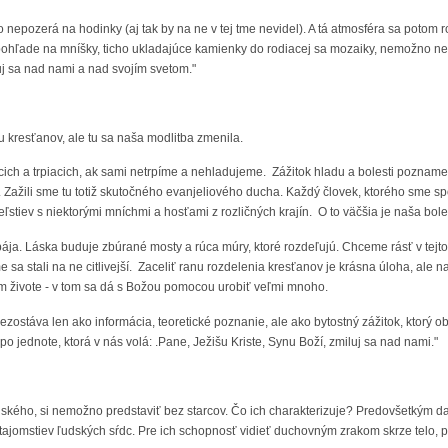
to nepozerá na hodinky (aj tak by na ne v tej tme nevidel). A tá atmosféra sa poto
pohľade na mníšky, ticho ukladajúce kamienky do rodiacej sa mozaiky, nemožno nevid
luj sa nad nami a nad svojím svetom."
 kresťanov, ale tu sa naša modlitba zmenila.
cich a trpiacich, ak sami netrpíme a nehladujeme. Zážitok hladu a bolesti pozname
Zažili sme tu totiž skutočného evanjeliového ducha. Každý človek, ktorého sme spoz
ľstiev s niektorými mníchmi a hosťami z rozličných krajín. O to väčšia je naša bole
pája. Láska buduje zbúrané mosty a rúca múry, ktoré rozdeľujú. Chceme rásť v tejto
sa stali na ne citlivejší. Zaceliť ranu rozdelenia kresťanov je krásna úloha, ale 
 živote - v tom sa dá s Božou pomocou urobiť veľmi mnoho.
 nezostáva len ako informácia, teoretické poznanie, ale ako bytostný zážitok, ktorý o
o jednote, ktorá v nás volá: .Pane, Ježišu Kriste, Synu Boží, zmiluj sa nad nami."
uského, si nemožno predstaviť bez starcov. Čo ich charakterizuje? Predovšetkým d
tajomstiev ľudských sŕdc. Pre ich schopnosť vidieť duchovným zrakom skrze telo, pr