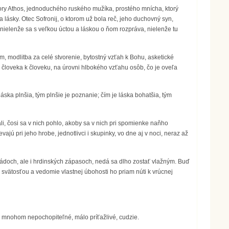
hory Athos, jednoduchého ruského mužíka, prostého mnícha, ktorý
a lásky. Otec Sofronij, o ktorom už bola reč, jeho duchovný syn,
, nielenže sa s veľkou úctou a láskou o ňom rozpráva, nielenže tu
, modlitba za celé stvorenie, bytostný vzťah k Bohu, asketické
 človeka k človeku, na úrovni hlbokého vzťahu osôb, čo je oveľa
láska plnšia, tým plnšie je poznanie; čím je láska bohatšia, tým
li, čosi sa v nich pohlo, akoby sa v nich pri spomienke naňho
ajú pri jeho hrobe, jednotlivci i skupinky, vo dne aj v noci, neraz až
, pádoch, ale i hrdinských zápasoch, nedá sa dlho zostať vlažným. Buď
o svätosťou a vedomie vlastnej úbohosti ho priam núti k vrúcnej
 mnohom nepochopiteľné, málo príťažlivé, cudzie.