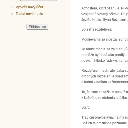
Vytvořit nový účet
Atmosféra, ktorá vťahuje. Nik
Zaslat nové heslo
vzájomné vzťahy, všetko. Pri 
Ježišu Kriste, Synu Boží, zmi
Bolesť z rozdelenia
Modlievame sa síce za jednotu
Je ľahké modliť sa za hladujú
nemôže byť taká ako predtým. 
nových, hlboko ľudských priate
Rozdeľuje hriech, ale láska s
drobných rozdelení a snáď sme 
s ľuďmi v našom každodennom
To, čo sme tu zažili, v nás už
z každého rozdelenia a túžbu p
Starci
Tradíciu pravoslávia, najmä r
Božích tajomstiev a poznanie 