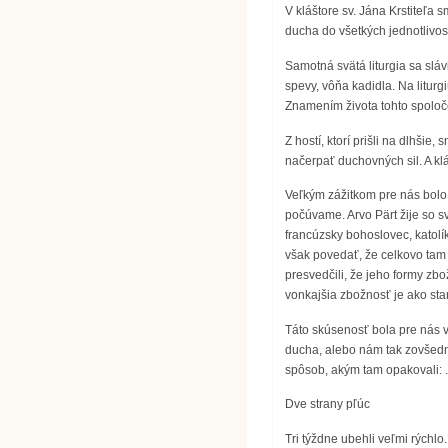
V kláštore sv. Jána Krstiteľa 
ducha do všetkých jednotlivostí
Samotná svätá liturgia sa sláv
spevy, vôňa kadidla. Na liturg
Znamením života tohto spoločen
Z hostí, ktorí prišli na dlhšie
načerpať duchovných sil. A klá
Veľkým zážitkom pre nás bolo
počúvame. Arvo Pärt žije so sv
francúzsky bohoslovec, katolík
však povedať, že celkovo tam 
presvedčili, že jeho formy zb
vonkajšia zbožnosť je ako sta
Táto skúsenosť bola pre nás v
ducha, alebo nám tak zovšedn
spôsob, akým tam opakovali: .
Dve strany pľúc
Tri týždne ubehli veľmi rýchl