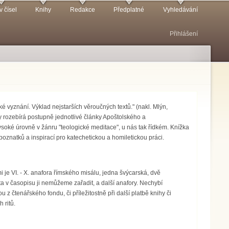
v čísel
Knihy
Redakce
Předplatné
Vyhledávání
Přihlášení
 vyznání. Výklad nejstarších věroučných textů." (nakl. Mlýn,
y rozebírá postupně jednotlivé články Apoštolského a
ysoké úrovně v žánru "teologické meditace", u nás tak řídkém. Knížka
oznatků a inspirací pro katechetickou a homiletickou práci.
 je VI. - X. anafora římského misálu, jedna švýcarská, dvě
ta v časopisu ji nemůžeme zařadit, a další anafory. Nechybí
 z čtenářského fondu, či příležitostně při další platbě knihy či
 ritů.