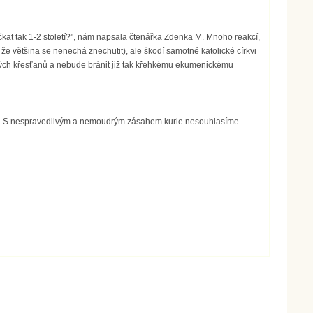
at tak 1-2 století?", nám napsala čtenářka Zdenka M. Mnoho reakcí,
že většina se nenechá znechutit), ale škodí samotné katolické církvi
ckých křesťanů a nebude bránit již tak křehkému ekumenickému
ux. S nespravedlivým a nemoudrým zásahem kurie nesouhlasíme.