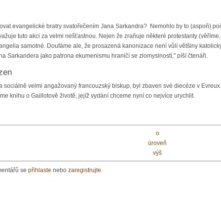
ovat evangelické bratry svatořečením Jana Sarkandra? Nemohlo by to (aspoň) počk
ažuje tuto akci za velmi nešťastnou. Nejen že zraňuje některé protestanty (věříme, 
vangelia samotné. Doufáme ale, že prosazená kanonizace není vůlí většiny katoli
na Sarkandera jako patrona ekumenismu hraničí se zlomyslností," píší čtenáři.
zen
 a sociálně velmi angažovaný francouzský biskup, byl zbaven své diecéze v Evre
eme knihu o Gaillotově životě, jejíž vydání chceme nyní co nejvíce urychlit.
o
úroveň
výš
mentářů se
přihlaste
nebo
zaregistrujte
.