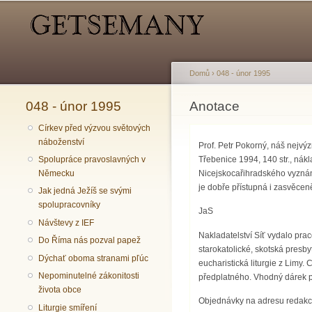
Hlavní menu
Sekundární menu
Domů
›
048 - únor 1995
048 - únor 1995
Jste zde
Anotace
Církev před výzvou světových
náboženství
Prof. Petr Pokorný, náš nejvý
Třebenice 1994, 140 str., nák
Spolupráce pravoslavných v
Nicejskocařihradského vyznání
Německu
je dobře přístupná i zasvěcen
Jak jedná Ježíš se svými
spolupracovníky
JaS
Návštevy z IEF
Nakladatelství Síť vydalo pra
Do Říma nás pozval papež
starokatolické, skotská presb
Dýchať oboma stranami pľúc
eucharistická liturgie z Limy.
Nepominutelné zákonitosti
předplatného. Vhodný dárek pr
života obce
Objednávky na adresu redakc
Liturgie smíření