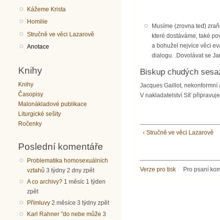
Kážeme Krista
Homilie
Musíme (zrovna teď) zraň
Stručně ve věci Lazarově
které dostáváme, také pov
a bohužel nejvíce věci e
Anotace
dialogu. .Dovolávat se Ja
Knihy
Biskup chudých sesa
Knihy
Jacques Gaillot, nekonformní
Časopisy
V nakladatelství Síť připravuj
Malonákladové publikace
Liturgické sešity
Ročenky
‹ Stručně ve věci Lazarově
Poslední komentáře
Problematika homosexuálních
Verze pro tisk
Pro psaní ko
vztahů
3 týdny 2 dny zpět
A co archivy?
1 měsíc 1 týden
zpět
Přímluvy
2 měsíce 3 týdny zpět
Karl Rahner "do nebe může
3