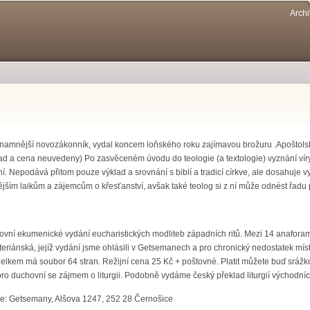
Přejít k
Archi
hlavnímu
obsahu
znamnější novozákonník, vydal koncem loňského roku zajímavou brožuru .Apoštolské
lad a cena neuvedeny) Po zasvěceném úvodu do teologie (a textologie) vyznání vír
. Nepodává přitom pouze výklad a srovnání s biblí a tradicí církve, ale dosahuje v
ějším laikům a zájemcům o křesťanství, avšak také teolog si z ní může odnést řadu p
covní ekumenické vydání eucharistických modliteb západních ritů. Mezi 14 anaforami
yteriánská, jejíž vydání jsme ohlásili v Getsemanech a pro chronický nedostatek mís
 Celkem má soubor 64 stran. Režijní cena 25 Kč + poštovné. Platit můžete buď srážkou
o duchovní se zájmem o liturgii. Podobně vydáme český překlad liturgií východních
e: Getsemany, Alšova 1247, 252 28 Černošice