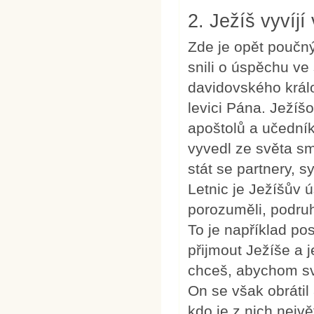
2. Ježíš vyvíjí 
Zde je opět poučný
snili o úspěchu ve
davidovského králo
levici Pána. Ježí
apoštolů a učedník
vyvedl ze světa s
stát se partnery, 
Letnic je Ježíšův
porozuměli, podruh
To je například po
přijmout Ježíše a 
chceš, abychom svo
On se však obrátil 
kdo je z nich nejvě