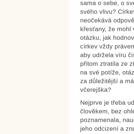
sama o sebe, o sv
svého vlivu? Círke
neočekává odpověď 
křesťany, že mohl 
otázku, jak hodnov
církev vždy práve
aby udržela víru či
přitom ztratila ze 
na své potíže, otá
za důležitější a m
včerejška?
Nejprve je třeba u
člověkem, bez ohle
poznamenala, nauči
jeho odcizení a zn