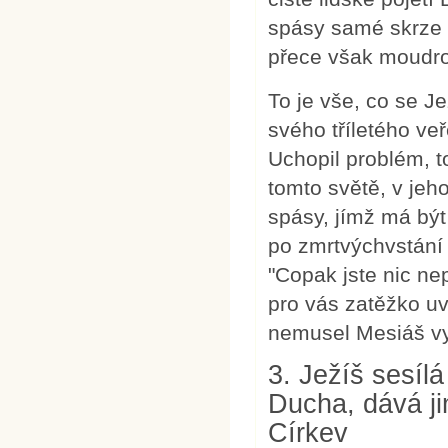
spásy samé skrze k
přece však moudro
To je vše, co se 
svého tříletého ve
Uchopil problém, t
tomto světě, v jeh
spásy, jímž má být
po zmrtvýchvstání 
"Copak jste nic n
pro vás zatěžko uv
nemusel Mesiáš vyt
3. Ježíš sesí
Ducha, dává ji
Církev