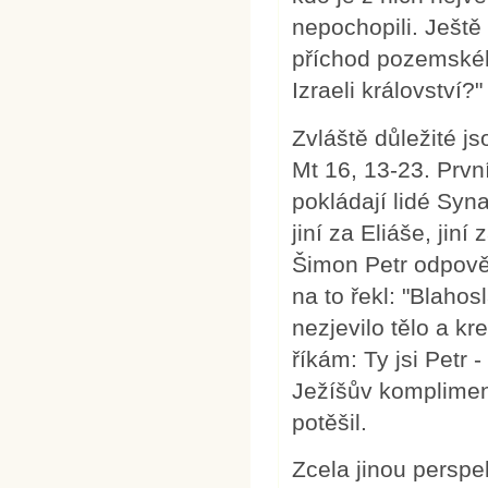
nepochopili. Ještě
příchod pozemského
Izraeli království?"
Zvláště důležité js
Mt 16, 13-23. Prvn
pokládají lidé Syn
jiní za Eliáše, jin
Šimon Petr odpověd
na to řekl: "Blahos
nezjevilo tělo a kr
říkám: Ty jsi Petr 
Ježíšův kompliment
potěšil.
Zcela jinou perspe