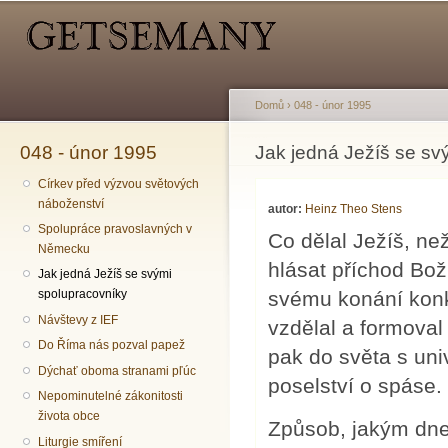
Hlavní menu
Sekundární menu
Př
hl
o
Domů
›
048 - únor 1995
048 - únor 1995
Jste zde
Jak jedná Ježíš se sv
Církev před výzvou světových
náboženství
autor:
Heinz Theo Stens
Spolupráce pravoslavných v
Co dělal Ježíš, ne
Německu
hlásat příchod Bož
Jak jedná Ježíš se svými
svému konání konkr
spolupracovníky
Návštevy z IEF
vzdělal a formoval
Do Říma nás pozval papež
pak do světa s uni
Dýchať oboma stranami pľúc
poselství o spáse.
Nepominutelné zákonitosti
života obce
Způsob, jakým dnes
Liturgie smíření