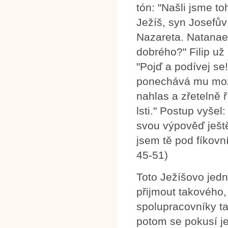
tón: "Našli jsme to
Ježíš, syn Josefův
Nazareta. Natanae
dobrého?" Filip už
"Pojď a podívej se
ponechává mu možn
nahlas a zřetelně ř
lsti." Postup vyše
svou výpověď ještě 
jsem tě pod fíkovní
45-51)
Toto Ježíšovo jed
přijmout takového, 
spolupracovníky tak
potom se pokusí je 