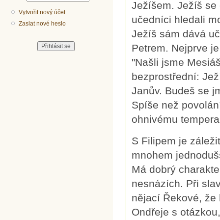
Ježíšem. Ježíš se ob
Vytvořit nový účet
učedníci hledali m
Zaslat nové heslo
Ježíš sám dává uče
Petrem. Nejprve je 
"Našli jsme Mesiáš
bezprostřední: Ježí
Janův. Budeš se jm
Spíše než povolání
ohnivému tempera
S Filipem je zálež
mnohem jednodušš
Má dobrý charakter
nesnázích. Při sla
nějací Řekové, že 
Ondřeje s otázkou