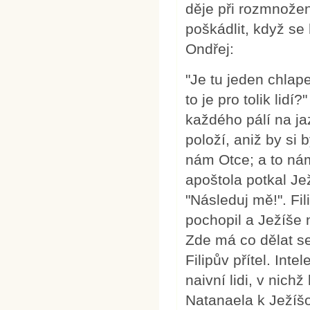
děje při rozmnožení
poškádlit, když se 
Ondřej:
"Je tu jeden chlap
to je pro tolik lidí?
každého pálí na jaz
položí, aniž by si
nám Otce; a to nám
apoštola potkal Jež
"Následuj mě!". Fi
pochopil a Ježíše 
Zde má co dělat s
Filipův přítel. Int
naivní lidi, v nich
Natanaela k Ježíšo