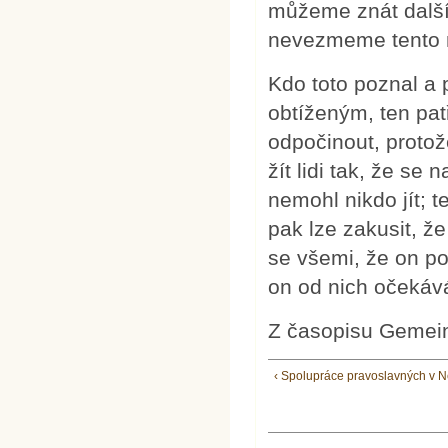
můžeme znát další 
nevezmeme tento 
Kdo toto poznal a p
obtíženým, ten patř
odpočinout, protože
žít lidi tak, že se
nemohl nikdo jít; t
pak lze zakusit, že
se všemi, že on po
on od nich očekává
Z časopisu Gemein
‹ Spolupráce pravoslavných v