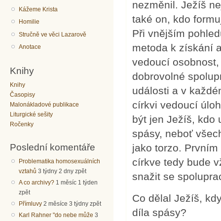
nezměnil. Ježíš ne
Kážeme Krista
také on, kdo formuj
Homilie
Při vnějším pohledu
Stručně ve věci Lazarově
metoda k získání a
Anotace
vedoucí osobnost, 
Knihy
dobrovolné spolup
Knihy
události a v každ
Časopisy
církvi vedoucí úlo
Malonákladové publikace
Liturgické sešity
být jen Ježíš, kdo
Ročenky
spásy, neboť všech
Poslední komentáře
jako torzo. První
církve tedy bude v
Problematika homosexuálních
vztahů
3 týdny 2 dny zpět
snažit se spoluprac
A co archivy?
1 měsíc 1 týden
zpět
Co dělal Ježíš, kd
Přímluvy
2 měsíce 3 týdny zpět
díla spásy?
Karl Rahner "do nebe může
3