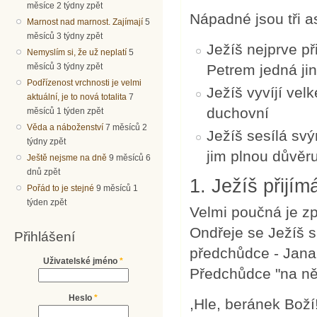
měsíce 2 týdny zpět
Nápadné jsou tři a
Marnost nad marnost. Zajímají
5
měsíců 3 týdny zpět
Ježíš nejprve př
Nemyslím si, že už neplatí
5
Petrem jedná ji
měsíců 3 týdny zpět
Podřízenost vrchnosti je velmi
Ježíš vyvíjí velké
aktuální, je to nová totalita
7
duchovní
měsíců 1 týden zpět
Věda a náboženství
7 měsíců 2
Ježíš sesílá s
týdny zpět
jim plnou důvěru
Ještě nejsme na dně
9 měsíců 6
dnů zpět
1. Ježíš přijí
Pořád to je stejné
9 měsíců 1
týden zpět
Velmi poučná je zp
Ondřeje se Ježíš s
Přihlášení
předchůdce - Jana 
Uživatelské jméno
*
Předchůdce "na něj
Heslo
*
,Hle, beránek Boží!‚