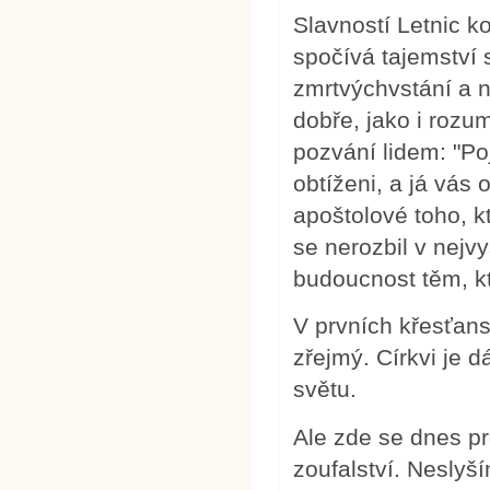
Slavností Letnic k
spočívá tajemství 
zmrtvýchvstání a 
dobře, jako i rozu
pozvání lidem: "Poj
obtíženi, a já vás 
apoštolové toho, kt
se nerozbil v nejv
budoucnost těm, k
V prvních křesťans
zřejmý. Církvi je 
světu.
Ale zde se dnes p
zoufalství. Neslyš