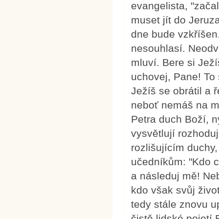
evangelista, "zača
muset jít do Jeruza
dne bude vzkříšen.
nesouhlasí. Neodva
mluví. Bere si Jež
uchovej, Pane! To s
Ježíš se obrátil a 
neboť nemáš na mys
Petra duch Boží, n
vysvětlují rozhoduj
rozlišujícím duchy,
učedníkům: "Kdo ch
a následuj mě! Nebo
kdo však svůj život
tedy stále znovu u
čistě lidské pojetí 