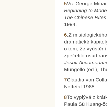
5
Viz George Mina
Beginning to Mod
The Chinese Rites 
1994.
6
„Z misiologického
dramatické kapitol
o tom, že vyústění 
zpečetilo osud ran
Jesuit Accomodati
Mungello (ed.), The
7
Claudia von Coll
Nettetal 1985.
8
To vyplývá z krát
Paula Sü Kuang-čch