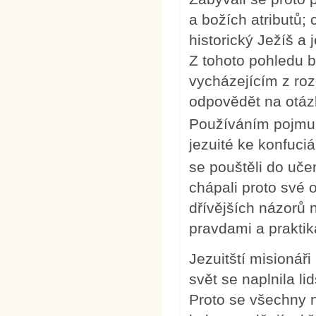
a božích atributů; 
historický Ježíš a 
Z tohoto pohledu 
vycházejícím z roz
odpovědět na otázk
Používáním pojmu „
jezuité ke konfuc
se pouštěli do uče
chápali proto své 
dřívějších názorů
pravdami a praktik
Jezuitští misionáři
svět se naplnila li
Proto se všechny n