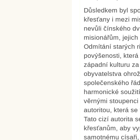
Důsledkem byl spor
křesťany i mezi mi
nevůli čínského d
misionářům, jejich
Odmítání starých r
povýšenosti, která
západní kulturu za
obyvatelstva ohrož
společenského řád
harmonické soužití 
věrnými stoupenci 
autoritou, která se
Tato cizí autorita
křesťanům, aby vy
samotnému císaři,