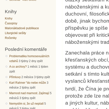
náboženskými a kul
Knihy
duchovní, filosofic
Knihy
době, jinak bycho
Časopisy
příspěvku je spíše 
Malonákladové publikace
Liturgické sešity
objevovat při kriti
Ročenky
náboženskými tradi
Poslední komentáře
Zanechala práce n
Problematika homosexuálních
křesťanských obcí,
vztahů
3 týdny 2 dny zpět
systému a duchovní
A co archivy?
1 měsíc 1 týden
zpět
setkání s tímto k
Přímluvy
2 měsíce 3 týdny zpět
vyslanců křesťanst
Karl Rahner "do nebe může
3
tvrdí, že Čína je
měsíce 2 týdny zpět
Marnost nad marnost. Zajímají
5
protože zde lze na
měsíců 3 týdny zpět
a jiných kultur, ná
Nemyslím si, že už neplatí
5
měsíců 3 týdny zpět