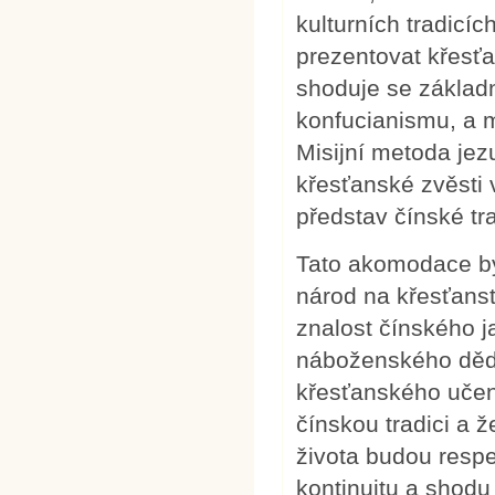
kulturních tradicích
prezentovat křesťa
shoduje se základn
konfucianismu, a m
Misijní metoda jez
křesťanské zvěsti
představ čínské tr
Tato akomodace by
národ na křesťans
znalost čínského ja
náboženského dědi
křesťanského učen
čínskou tradici a ž
života budou respe
kontinuitu a shodu