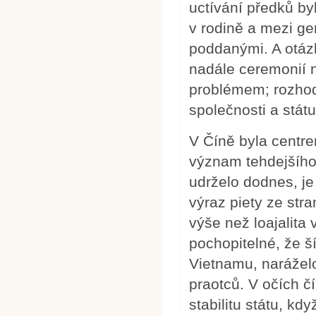
uctívání předků b
v rodině a mezi ge
poddanými. A otázk
nadále ceremonií n
problémem; rozhodo
společnosti a státu
V Číně byla centr
význam tehdejšího
udrželo dodnes, je
výraz piety ze str
výše než loajalita 
pochopitelné, že ší
Vietnamu, naráželo
praotců. V očích č
stabilitu státu, kd