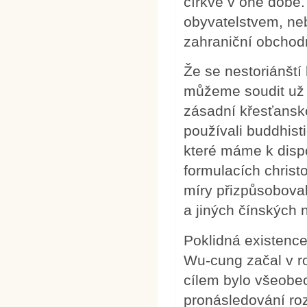
církve v oné době
obyvatelstvem, neb
zahraniční obchodní
Že se nestoriánští 
můžeme soudit už z
zásadní křesťanské
používali buddhist
které máme k dispoz
formulacích christ
míry přizpůsobov
a jiných čínských 
Poklidná existence
Wu-cung začal v ro
cílem bylo všeobe
pronásledování roz