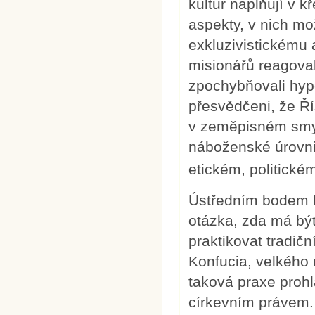
kultur naplňují v k
aspekty, v nich mo
exkluzivistickému 
misionářů reagoval
zpochybňovali hypo
přesvědčeni, že Ří
v zeměpisném smysl
náboženské úrovni 
etickém, politick
Ústředním bodem ko
otázka, zda má bý
praktikovat tradiční
Konfucia, velkého
taková praxe prohl
církevním právem.