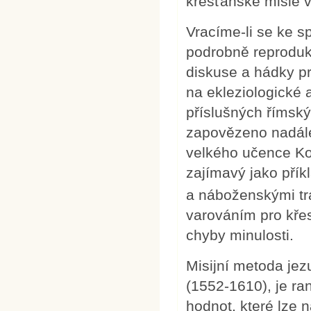
křesťanské misie v
Vracíme-li se ke s
podrobně reproduko
diskuse a hádky pr
na ekleziologické 
příslušných římský
zapovězeno nadále p
velkého učence Kon
zajímavý jako příkl
a náboženskými tr
varováním pro křes
chyby minulosti.
Misijní metoda jezu
(1552-1610), je ra
hodnot, které lze n