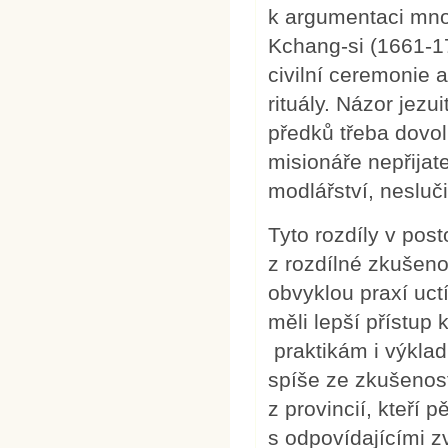
k argumentaci mno
Kchang-si (1661-17
civilní ceremonie 
rituály. Názor jezu
předků třeba dovol
misionáře nepřijate
modlářství, nesluč
Tyto rozdíly v pos
z rozdílné zkušenos
obvyklou praxí uct
měli lepší přístup
praktikám i výklad
spíše ze zkušenost
z provincií, kteří 
s odpovídajícími z