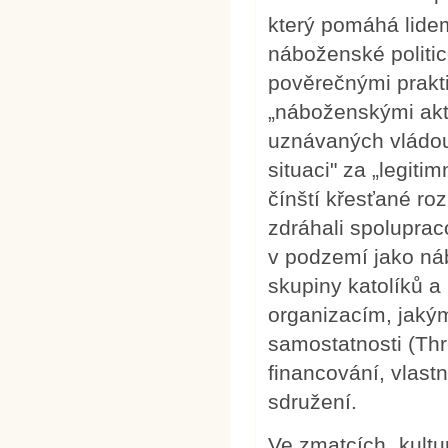
který pomáhá lidem 
náboženské politic
pověrečnými prakti
„náboženskými akt
uznávaných vládou,
situaci" za „legiti
čínští křesťané roz
zdráhali spoluprac
v podzemí jako ná
skupiny katolíků a
organizacím, jakými
samostatnosti (Thr
financování, vlast
sdružení.
Ve zmatcích „kultu