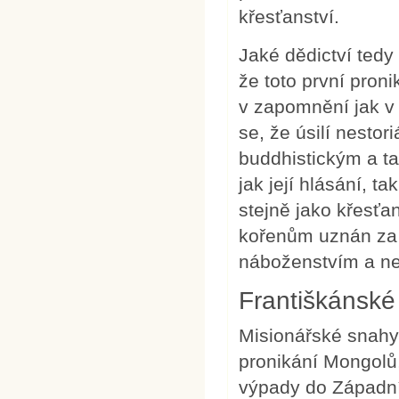
křesťanství.
Jaké dědictví tedy
že toto první pron
v zapomnění jak v k
se, že úsilí nesto
buddhistickým a ta
jak její hlásání, t
stejně jako křesťa
kořenům uznán za 
náboženstvím a ned
Františkánské
Misionářské snahy 
pronikání Mongolů,
výpady do Západní 