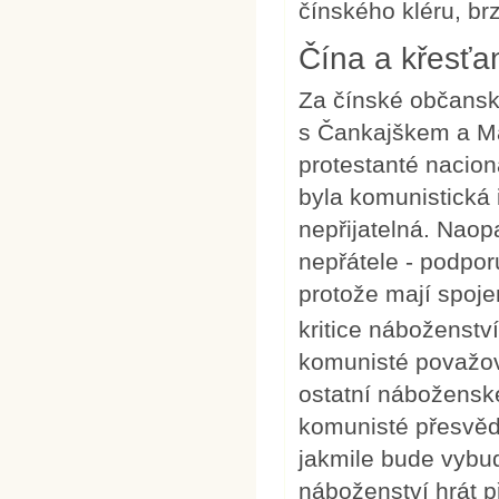
čínského kléru, brz
Čína a křesťan
Za čínské občansk
s Čankajškem a Ma
protestanté nacion
byla komunistická
nepřijatelná. Naop
nepřátele - podpor
protože mají spoje
kritice náboženství
komunisté považov
ostatní náboženské
komunisté přesvěd
jakmile bude vybud
náboženství hrát 