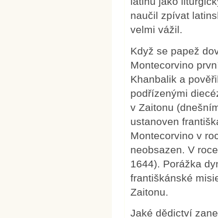
latinu jako liturgi
naučil zpívat latin
velmi vážil.
Když se papež dov
Montecorvino prvn
Khanbalik a pověřil
podřízenými diecéz
v Zaitonu (dnešní
ustanoven františ
Montecorvino v roc
neobsazen. V roce
1644). Porážka dy
františkánské mis
Zaitonu.
Jaké dědictví zane