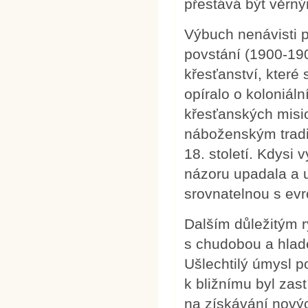
přestává být věrn
Výbuch nenávisti p
povstání (1900-190
křesťanství, které 
opíralo o koloniál
křesťanských misi
náboženským tradic
18. století. Kdysi
názoru upadala a u
srovnatelnou s evr
Dalším důležitým r
s chudobou a hlad
Ušlechtilý úmysl 
k bližnímu byl zas
na získávání nových