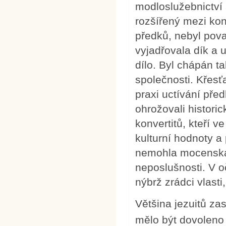
modloslužebnictví 
rozšířený mezi kon
předků, nebyl pov
vyjadřovala dík a 
dílo. Byl chápán t
společnosti. Křesť
praxi uctívání pře
ohrožovali historic
konvertitů, kteří 
kulturní hodnoty a
nemohla mocenská 
neposlušnosti. V o
nýbrž zrádci vlasti
Většina jezuitů za
mělo být dovoleno p