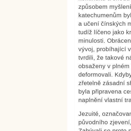
způsobem myšlení 
katechumenům bylo
a učení čínských m
tudíž líčeno jako 
minulosti. Obrácen
vývoj, probíhající
tvrdili, že takové
obsaženy v plném r
deformovali. Kdyby
zřetelně zásadní s
byla připravena ce
naplnění vlastní tra
Jezuité, označovaní
původního zjevení, 
Zabývali se proto