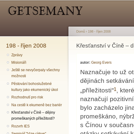
Hlavní menu
Sekundární menu
Př
hl
o
Domů
›
198 - říjen 2008
198 - říjen 2008
Jste zde
Křesťanství v Číně – d
Zprávy
autor:
Georg Evers
Misionáři
Ještě se nevyčerpaly všechny
Naznačuje to už ot
možnosti
dějinách setkávání
Pěstování bohoslužebné
1
„příležitosti"
, kter
kultury jako ekumenický úkol
Rozhodnutí pro risk
naznačují pozitivní
Na cestě k ekumeně bez bariér
bylo zacházelo ji
Křesťanství v Číně – dějiny
promeškáno, nýbrž
promeškaných příležitostí?
s Čínou v současno
Rozvrh IES
otázky setkávání k
Seminář "Vize církve"