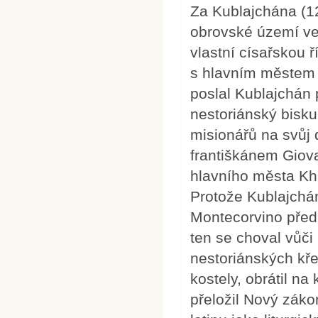
Za Kublajchána (1
obrovské území ve 
vlastní císařskou 
s hlavním městem 
poslal Kublajchán p
nestoriánský bisku
misionářů na svůj 
františkánem Giov
hlavního města Kha
Protože Kublajchán
Montecorvino před
ten se choval vůč
nestoriánských kře
kostely, obrátil n
přeložil Nový zák