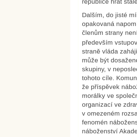
republice hrát stál
Dalším, do jisté m
opakovaná napomín
členům strany není
především vstupov
straně vláda zaháj
může být dosaženo
skupiny, v neposle
tohoto cíle. Komuni
že příspěvek nábo
morálky ve společ
organizací ve zdra
v omezeném rozsah
fenomén náboženst
náboženství Akade