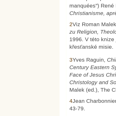
manquées") René L
Christianisme, ap
2
Viz Roman Malek
zu Religion, Theol
1996. V této knize
křesťanské misie.
3
Yves Raguin,
Chi
Century Eastern S
Face of Jesus Chri
Christology and So
Malek (ed.), The C
4
Jean Charbonnie
43-79.