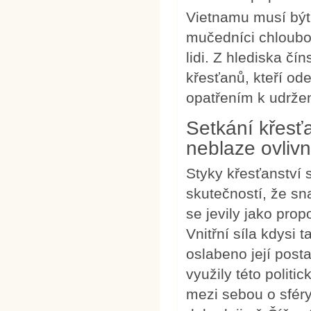
Vietnamu musí bý
mučedníci chloubou
lidi. Z hlediska čí
křesťanů, kteří o
opatřením k udržení
Setkání křesťa
neblaze ovlivn
Styky křesťanství s
skutečností, že sn
se jevily jako pro
Vnitřní síla kdysi 
oslabeno její post
využily této politi
mezi sebou o sféry 