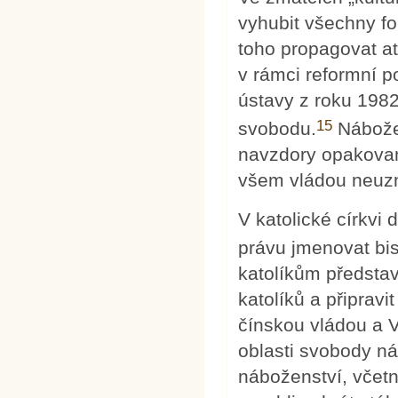
vyhubit všechny f
toho propagovat a
v rámci reformní p
ústavy z roku 198
15
svobodu.
Nábožen
navzdory opakovan
všem vládou neuz
V katolické církvi 
právu jmenovat bi
katolíkům představ
katolíků a připrav
čínskou vládou a 
oblasti svobody n
náboženství, včetn