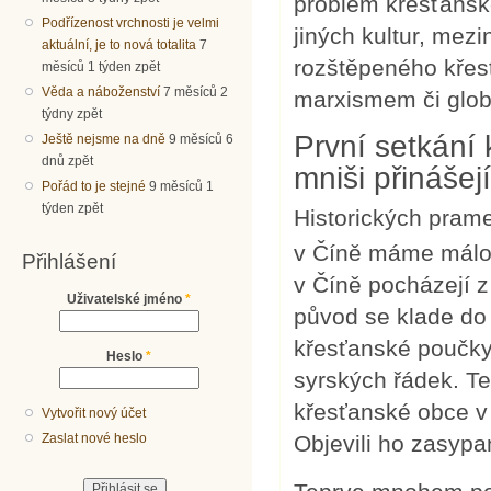
problém křesťanské
Podřízenost vrchnosti je velmi
jiných kultur, me
aktuální, je to nová totalita
7
rozštěpeného křes
měsíců 1 týden zpět
Věda a náboženství
7 měsíců 2
marxismem či globa
týdny zpět
První setkání 
Ještě nejsme na dně
9 měsíců 6
dnů zpět
mniši přinášej
Pořád to je stejné
9 měsíců 1
týden zpět
Historických pram
v Číně máme málo
Přihlášení
v Číně pocházejí z
Uživatelské jméno
*
původ se klade do
křesťanské poučky 
Heslo
*
syrských řádek. T
křesťanské obce v
Vytvořit nový účet
Zaslat nové heslo
Objevili ho zasypan