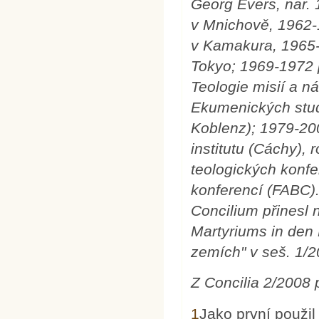
Georg Evers, nar.
v Mnichově, 1962-1
v Kamakura, 1965-
Tokyo; 1969-1972
Teologie misií a 
Ekumenických stud
Koblenz); 1979-20
institutu
(Cáchy), 
teologických konf
konferencí (F
ABC)
Concilium přinesl
Martyriums in den
zemích" v seš. 1/
Z Concilia 2/2008
1
Jako první použil