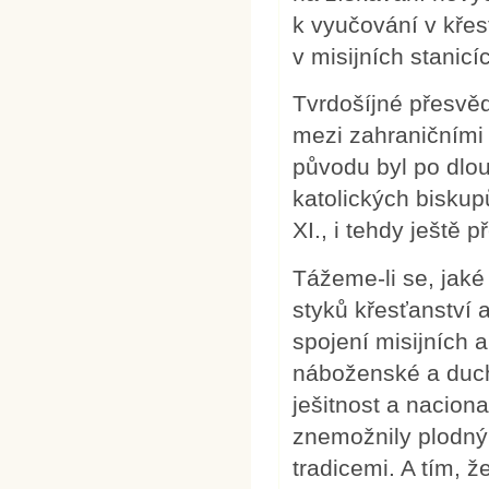
k vyučování v křes
v misijních stanicí
Tvrdošíjné přesvěd
mezi zahraničními 
původu byl po dlo
katolických biskup
XI., i tehdy ještě
Tážeme-li se, jaké
styků křesťanství 
spojení misijních a
náboženské a duch
ješitnost a nacion
znemožnily plodný 
tradicemi. A tím, 