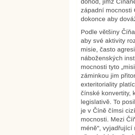
dohod, jimž Číňané
západní mocnosti Č
dokonce aby dová
Podle většiny Číňa
aby své aktivity ro
misie, často agres
náboženských insti
mocnosti tyto „misi
záminkou jim přito
exteritoriality pla
čínské konvertity, k
legislativě. To pos
je v Číně čímsi ci
mocnosti. Mezi Číň
méně", vyjadřující