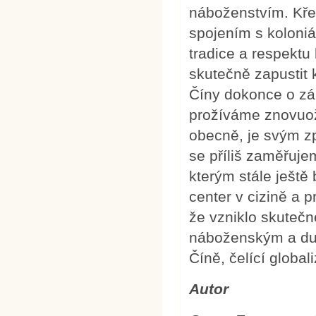
náboženstvím. Kře
spojením s koloni
tradice a respektu 
skutečně zapustit k
Číny dokonce o zá
prožíváme znovuoži
obecně, je svým z
se příliš zaměřuj
kterým stále ještě
center v cizině a 
že vzniklo skutečn
náboženským a duc
Číně, čelící globali
Autor