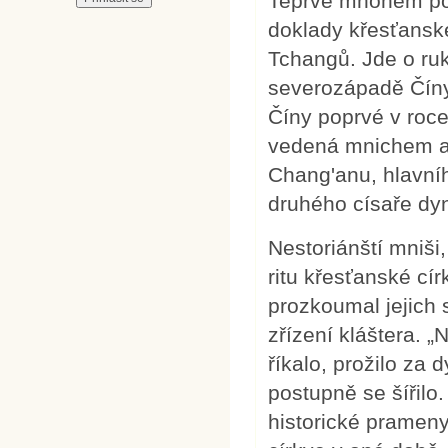
Teprve mnohem pozd
doklady křesťansk
Tchangů. Jde o ru
severozápadě Číny.
Číny poprvé v roc
vedená mnichem a 
Chang'anu, hlavní
druhého císaře dy
Nestoriánští mniši
ritu křesťanské círk
prozkoumal jejich 
zřízení kláštera. „
říkalo, prožilo za
postupně se šířilo.
historické prameny