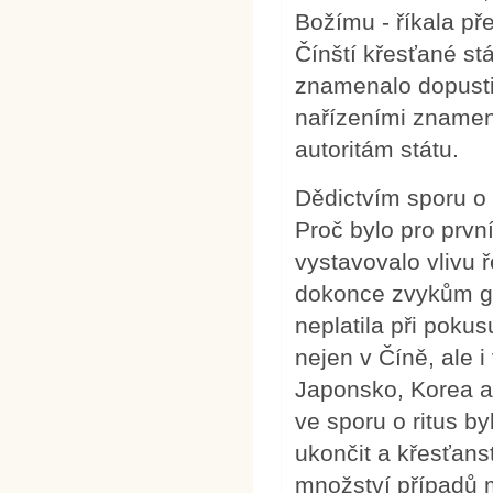
Božímu - říkala pře
Čínští křesťané st
znamenalo dopustit
nařízeními znamena
autoritám státu.
Dědictvím sporu o 
Proč bylo pro prvn
vystavovalo vlivu 
dokonce zvykům g
neplatila při pokus
nejen v Číně, ale 
Japonsko, Korea a
ve sporu o ritus b
ukončit a křesťans
množství případů m