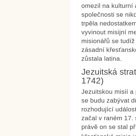
omezil na kulturn
společnosti se nik
trpěla nedostatke
vyvinout misijní 
misionářů se tudíž
zásadní křesťanské
zůstala latina.
Jezuitská stra
1742)
Jezuitskou misií 
se budu zabývat dů
rozhodující událos
začal v raném 17. 
právě on se stal př