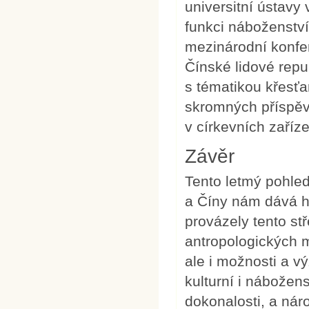
universitní ústavy
funkci náboženství
mezinárodní konfer
Čínské lidové repu
s tématikou křesťa
skromných příspěv
v církevních zaříz
Závěr
Tento letmý pohled
a Číny nám dává hr
provázely tento st
antropologických 
ale i možnosti a vý
kulturní i nábožen
dokonalosti, a nár