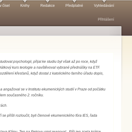
v čísel
Knihy
Redakce
Předplatné
Vyhledávání
Přihlášení
tudovat psychologii, přijat ke studiu byl však až po roce, když
Dálkový kurs teologie a navštěvoval vybrané přednášky na ETF.
ozdělení křesťanů, když dostal z katolického farního úřadu dopis,
 a angažoval se v Institutu ekumenických studií v Praze od počátku
elem současného 2. ročníku.
rách.
í se přišli rozloučit, byli členové ekumenického fóra IES, řada
áclava Klímu. Ten na Petrovu smrt reagoval: „Píši jen zcela krátce,