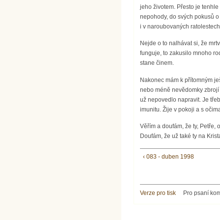
jeho životem. Přesto je tenhle
nepohody, do svých pokusů o v
i v naroubovaných ratolestech 
Nejde o to nalhávat si, že mrt
funguje, to zakusilo mnoho ro
stane činem.
Nakonec mám k přítomným ještě
nebo méně nevědomky zbrojí n
už nepovedlo napravit. Je tře
imunitu. Žije v pokoji a s oči
Věřím a doufám, že ty, Petře, 
Doufám, že už také ty na Kris
‹ 083 - duben 1998
Verze pro tisk
Pro psaní ko