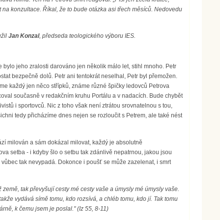
it na konzultace. Říkal, že to bude otázka asi třech měsíců. Nedovedu
užil
Jan Konzal
, předseda teologického výboru IES.
 bylo jeho zralosti darováno jen několik málo let, stihl mnoho. Petr
tat bezpečně dolů. Petr ani tentokrát neselhal, Petr byl přemožen.
áme každý jen něco střípků, známe různé špičky ledovců Petrova
coval současně v redakčním kruhu Portálu a v nadacích. Bude chybět
istů i sportovců. Nic z toho však není ztrátou srovnatelnou s tou,
šichni tedy přicházíme dnes nejen se rozloučit s Petrem, ale také nést
zí milován a sám dokázal milovat, každý je absolutně
setba - i kdyby šlo o setbu tak zdánlivě nepatrnou, jakou jsou
 vůbec tak nevypadá. Dokonce i poušť se může zazelenat, i smrt
ž země, tak převyšují cesty mé cesty vaše a úmysly mé úmysly vaše.
, takže vydává símě tomu, kdo rozsívá, a chléb tomu, kdo jí. Tak tomu
ně, k čemu jsem je poslal." (Iz 55, 8-11)