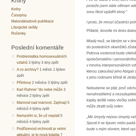
Knihy
protože jsem stále otřesen sdě
Knihy
svou lítost vyjádřit slovy."
Časopisy
Malonákladové publikace
I proto, že mnozí účastníci po
Liturgické sešity
Přátelé, dovolte mi dnes dialo
Ročenky
Mladý muž, se kterým se v dneš
Poslední komentáře
do posledních okamžiků zůstal
Petrova osobnost bude citelně
Problematika homosexuálních
společenského i personálního
vztahů
3 týdny 3 dny zpět
v mnoha interpersonálních vzta
A co archivy?
1 měsíc 1 týden
kterou zakoušejí jeho Abigail 
zpět
s jeho rodinami břímě té ztráty
Přímluvy
2 měsíce 3 týdny zpět
Nebudeme se ptát, proč odchá
Karl Rahner "do nebe může
3
nenahraditelný a nezastupite
měsíce 2 týdny zpět
kapky deště nebo vločky sněh
Marnost nad marnost. Zajímají
5
může ztratit svůj osten.
měsíců 4 týdny zpět
Nemyslím si, že už neplatí
5
„Mé úmysly nejsou úmysly vaše
měsíců 4 týdny zpět
Spustí-li se lijavec nebo padá
Podřízenost vrchnosti je velmi
bude s mým slovem, které vych
aktuální, je to nová totalita
7