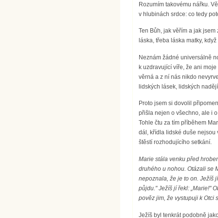
Rozumím takovému nářku. Větš
v hlubinách srdce: co tedy po
Ten Bůh, jak věřím a jak jsem 
láska, třeba láska matky, když
Neznám žádné universálně nosn
k uzdravující víře, že ani mo
věrná a z ní nás nikdo nevyrv
lidských lásek, lidských nadějí
Proto jsem si dovolil připome
přišla nejen o všechno, ale i
Tohle čtu za tím příběhem Mari
dál, křídla lidské duše nejsou
štěstí rozhodujícího setkání.
Marie stála venku před hrobem 
druhého u nohou. Otázali se M
nepoznala, že je to on. Ježíš j
půjdu." Ježíš jí řekl: „Marie!"
pověz jim, že vystupuji k Otc
Ježíš byl tenkrát podobně jako