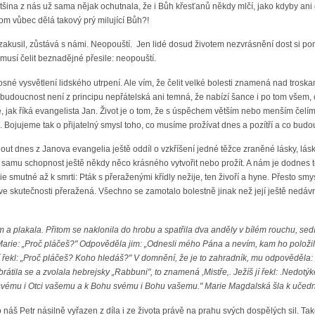
ina z nás už sama nějak ochutnala, že i Bůh křesťanů někdy mlčí, jako kdyby ani 
tom vůbec dělá takový prý milující Bůh?!
zakusil, zůstává s námi. Neopouští. Jen lidé dosud životem nezvrásnění dost si pomys
 musí čelit beznadějné přesile: neopouští.
é vysvětlení lidského utrpení. Ale vím, že čelit velké bolesti znamená nad troskam
je budoucnost není z principu nepřátelská ani temná, že nabízí šance i po tom všem
e, jak říká evangelista Jan. Život je o tom, že s úspěchem větším nebo menším če
. Bojujeme tak o přijatelný smysl toho, co musíme prožívat dnes a pozítří a co budou 
nout dnes z Janova evangelia ještě oddíl o vzkříšení jedné těžce zraněné lásky, lás
 o samu schopnost ještě někdy něco krásného vytvořit nebo prožít. A nám je dodnes 
e smutné až k smrti: Pták s přeraženými křídly nežije, ten živoří a hyne. Přesto smy
 ve skutečnosti přeražená. Všechno se zamotalo bolestně jinak než její ještě nedávn
a plakala. Přitom se naklonila do hrobu a spatřila dva anděly v bílém rouchu, sedí
arie: „Proč pláčeš?" Odpověděla jim: „Odnesli mého Pána a nevím, kam ho položili."
í řekl: „Proč pláčeš? Koho hledáš?" V domnění, že je to zahradník, mu odpověděla: „Je
 Obrátila se a zvolala hebrejsky „Rabbuni", to znamená ,Mistře‚. Ježíš jí řekl: .Nedot
i svému i Otci vašemu a k Bohu svému i Bohu vašemu." Marie Magdalská šla k učedník
 náš Petr násilně vyřazen z díla i ze života právě na prahu svých dospělých sil. T