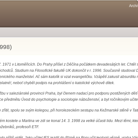
Přejít k
Archi
hlavnímu
obsahu
1998)
 7. 1971 v Litoměřicích. Do Prahy přišel z Děčína počátkem devadesátých let. Chtěl s
chodců. Studium na Filosofické fakultě UK dokončil v r. 1996. Současně studoval 
nického manželství. Ač sám katolík si vzal evangeličku. Vzápětí zakusil absurditu r
platné!, neboť chyběl podpis na prohlášení o katolické výchově dítek.
lužbu v saleziánské provincii Praha, byl členem nadací pro podporu postižených dětí
uce předmětu Úvod do psychologie a sociologie náboženství, a byl ročníkovým učit
se zřítil, spolu se svým kolegou, při horolezeckém sestupu na Kežmarské stěně v Tat
m kostele u Martina ve zdi se konal 14. 3. 1998 za velké účasti lidu. Mezi těmi, kteř
užebníků, profesoři ETF.
bylo příliš vidět. Jako učitel IES jezdil do Plzně na Bory učit teologii vězně, vraha V