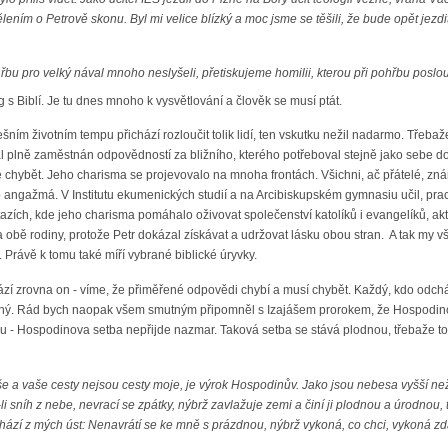
lením o Petrově skonu. Byl mi velice blízký a moc jsme se těšili, že bude opět jezd
hřbu pro velký nával mnoho neslyšeli, přetiskujeme homilii, kterou při pohřbu poslo
g s Biblí. Je tu dnes mnoho k vysvětlování a člověk se musí ptát.
ním životním tempu přichází rozloučit tolik lidí, ten vskutku nežil nadarmo. Třebaže
 plně zaměstnán odpovědností za bližního, kterého potřeboval stejně jako sebe dos
 chybět. Jeho charisma se projevovalo na mnoha frontách. Všichni, ač přátelé, zn
 angažmá. V Institutu ekumenických studií a na Arcibiskupském gymnasiu učil, pra
zích, kde jeho charisma pomáhalo oživovat společenství katolíků i evangelíků, aktiv
a obě rodiny, protože Petr dokázal získávat a udržovat lásku obou stran. A tak my v
. Právě k tomu také míří vybrané biblické úryvky.
zí zrovna on - víme, že přiměřené odpovědi chybí a musí chybět. Každý, kdo odchá
lný. Rád bych naopak všem smutným připomněl s Izajášem prorokem, že Hospodinova 
u - Hospodinova setba nepřijde nazmar. Taková setba se stává plodnou, třebaže to
 a vaše cesty nejsou cesty moje, je výrok Hospodinův. Jako jsou nebesa vyšší ne
-li sníh z nebe, nevrací se zpátky, nýbrž zavlažuje zemi a činí ji plodnou a úrodnou
ází z mých úst: Nenavrátí se ke mně s prázdnou, nýbrž vykoná, co chci, vykoná zdár