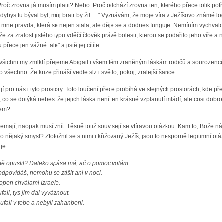
Proč zrovna já musím platit? Nebo: Proč odchází zrovna ten, kterého přece tolik potřebu
ybys tu býval byl, můj bratr by žil. . ." Vyznávám, že moje víra v Ježíšovo známé log
pro mne pravda, která se nejen stala, ale děje se a dodnes funguje. Nemíním vychval
e za zralost jistého typu vděčí člověk právě bolesti, kterou se podařilo jeho víře a 
 přece jen vážné .ale" a jistě jej cítíte.
všichni my zmlklí přejeme Abigail i všem těm zraněným láskám rodičů a sourozenců, a
všechno. Že krize přináší vedle slz i světlo, pokoj, zralejší šance.
jí pro nás i tyto prostory. Toto loučení přece probíhá ve stejných prostorách, kde pře
o se dotýká nebes: že jejich láska není jen krásné vzplanutí mládí, ale cosi dobr
dem?
nemají, naopak musí znít. Těsně totiž souvisejí se vtíravou otázkou: Kam to, Bože 
o nějaký smysl? Ztotožnil se s nimi i křižovaný Ježíš, jsou to nesporně legitimní 
je.
 mě opustil? Daleko spása má, ač o pomoc volám.
dpovídáš, nemohu se ztišit ani v noci.
klopen chválami Izraele.
fali, tys jim dal vyváznout.
oufali v tebe a nebyli zahanbeni.