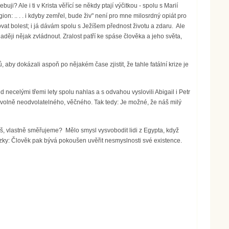
ji? Ale i ti v Krista věřící se někdy ptají výčitkou - spolu s Marií
ion: .. . . i kdyby zemřel, bude živ" není pro mne milosrdný opiát pro
ovat bolest; i já dávám spolu s Ježíšem přednost životu a zdaru. Ale
naději nějak zvládnout. Zralost patří ke spáse člověka a jeho světa,
by dokázali aspoň po nějakém čase zjistit, že tahle fatální krize je
d necelými třemi lety spolu nahlas a s odvahou vyslovili Abigail i Petr
ovolně neodvolatelného, věčného. Tak tedy: Je možné, že náš milý
náš, vlastně směřujeme? Mělo smysl vysvobodit lidi z Egypta, když
otázky: Člověk pak bývá pokoušen uvěřit nesmyslnosti své existence.