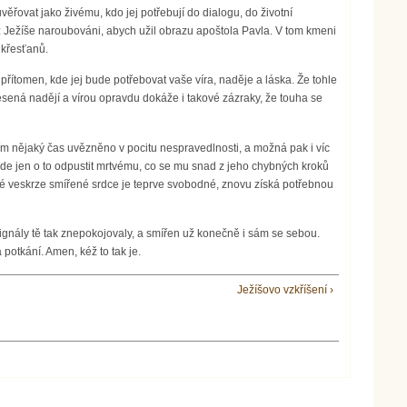
ěřovat jako živému, kdo jej potřebují do dialogu, do životní
ož Ježíše naroubováni, abych užil obrazu apoštola Pavla. V tom kmeni
 křesťanů.
 přítomen, kde jej bude potřebovat vaše víra, naděje a láska. Že tohle
sená nadějí a vírou opravdu dokáže i takové zázraky, že touha se
m nějaký čas uvězněno v pocitu nespravedlnosti, a možná pak i víc
de jen o to odpustit mrtvému, co se mu snad z jeho chybných kroků
kové veskrze smířené srdce je teprve svobodné, znovu získá potřebnou
é signály tě tak znepokojovaly, a smířen už konečně i sám se sebou.
potkání. Amen, kéž to tak je.
Ježíšovo vzkříšení ›