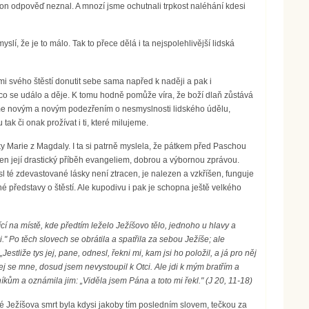
on odpověď neznal. A mnozí jsme ochutnali trpkost naléhání kdesi
lí, že je to málo. Tak to přece dělá i ta nejspolehlivější lidská
i svého štěstí donutit sebe sama napřed k naději a pak i
, co se událo a děje. K tomu hodně pomůže víra, že boží dlaň zůstává
líme novým a novým podezřením o nesmyslnosti lidského údělu,
tak či onak prožívat i ti, které milujeme.
ky Marie z Magdaly. I ta si patrně myslela, že pátkem před Paschou
ten její drastický příběh evangeliem, dobrou a výbornou zprávou.
sl té zdevastované lásky není ztracen, je nalezen a vzkříšen, funguje
é představy o štěstí. Ale kupodivu i pak je schopna ještě velkého
cí na místě, kde předtím leželo Ježíšovo tělo, jednoho u hlavy a
 Po těch slovech se obrátila a spatřila za sebou Ježíše; ale
stliže tys jej, pane, odnesl, řekni mi, kam jsi ho položil, a já pro něj
ýkej se mne, dosud jsem nevystoupil k Otci. Ale jdi k mým bratřím a
ům a oznámila jim: „Viděla jsem Pána a toto mi řekl." (J 20, 11-18)
aké Ježíšova smrt byla kdysi jakoby tím posledním slovem, tečkou za