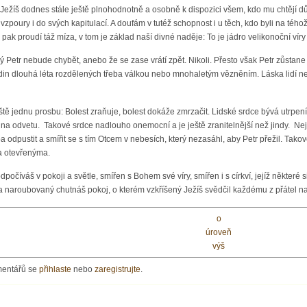
 Ježíš dodnes stále ještě plnohodnotně a osobně k dispozici všem, kdo mu chtějí dův
zpoury i do svých kapitulací. A doufám v tutéž schopnost i u těch, kdo byli na téh
pak proudí táž míza, v tom je základ naší divné naděje: To je jádro velikonoční víry
vý Petr nebude chybět, anebo že se zase vrátí zpět. Nikoli. Přesto však Petr zůstane
din dlouhá léta rozdělených třeba válkou nebo mnohaletým vězněním. Láska lidí ne
 jednu prosbu: Bolest zraňuje, bolest dokáže zmrzačit. Lidské srdce bývá utrpení
a odvetu. Takové srdce nadlouho onemocní a je ještě zranitelnější než jindy. Nej
ba odpustit a smířit se s tím Otcem v nebesích, který nezasáhl, aby Petr přežil. Ta
ma otevřenýma.
odpočíváš v pokoji a světle, smířen s Bohem své víry, smířen i s církví, jejíž někter
ta naroubovaný chutnáš pokoj, o kterém vzkříšený Ježíš svědčil každému z přátel na 
o
úroveň
výš
mentářů se
přihlaste
nebo
zaregistrujte
.