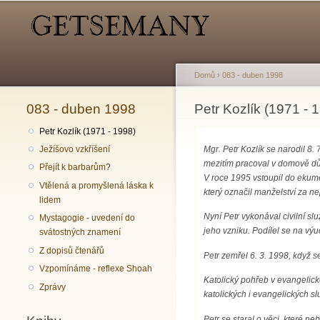
Hlavní menu
Sekundární menu
Domů
›
083 - duben 1998
083 - duben 1998
Jste zde
Petr Kozlík (1971 - 
Petr Kozlík (1971 - 1998)
Mgr. Petr Kozlík se narodil 8.
Ježíšovo vzkříšení
mezitím pracoval v domově dů
Přejít k barbarům?
V roce 1995 vstoupil do ekume
Vtělená a promyšlená láska k
který označil manželství za ne
lidem
Nyní Petr vykonával civilní s
Mystagogie - uvedení do
jeho vzniku. Podílel se na vý
svátostných znamení
Z dopisů čtenářů
Petr zemřel 6. 3. 1998, když 
Vzpomínáme - reflexe Shoah
Katolický pohřeb v evangelické
Zprávy
katolických i evangelických sl
Petr se staral o věci, které ne