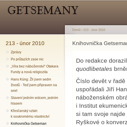
Hlavní menu
Sekundární menu
Př
hl
o
Domů
›
213 - únor 2010
213 - únor 2010
Jste zde
Knihovnička Getsema
Zprávy
Do redakce dorazi
Po průtazích zase nic
„Víra bez náboženství“ Otakara
quodlibetales
brně
Fundy a nová religiozita
Hans Küng: Žil jsem sedm
Číslo devět v řad
životů - Teď jsem připraven na
uspořádali Jiří Ha
smrt
náboženském obrác
Slavení jedním srdcem, jedním
hlasem
i Institut ekumenic
Křesťanský vztah
si tam svoje najde 
k soukromému vlastnictví
Ryškové o konverzi
Knihovnička Getseman