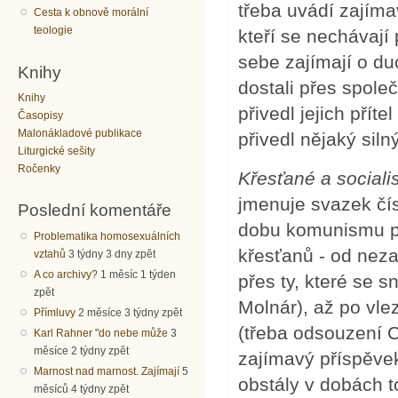
třeba uvádí zajíma
Cesta k obnově morální
teologie
kteří se nechávají 
sebe zajímají o d
Knihy
dostali přes spole
Knihy
přivedl jejich přítel
Časopisy
Malonákladové publikace
přivedl nějaký siln
Liturgické sešity
Ročenky
Křesťané a sociali
jmenuje svazek čís
Poslední komentáře
dobu komunismu př
Problematika homosexuálních
křesťanů - od neza
vztahů
3 týdny 3 dny zpět
A co archivy?
1 měsíc 1 týden
přes ty, které se 
zpět
Molnár), až po vl
Přímluvy
2 měsíce 3 týdny zpět
(třeba odsouzení C
Karl Rahner "do nebe může
3
měsíce 2 týdny zpět
zajímavý příspěvek
Marnost nad marnost. Zajímají
5
obstály v dobách to
měsíců 4 týdny zpět