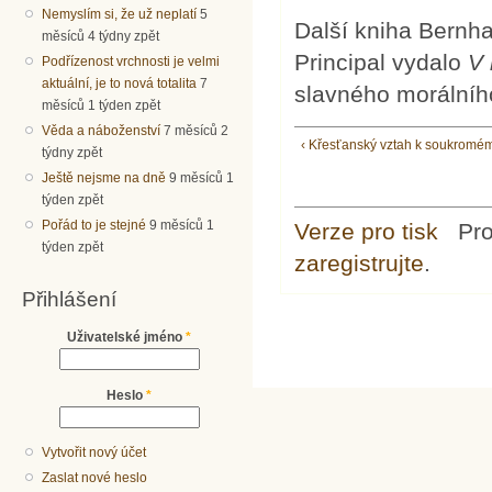
Nemyslím si, že už neplatí
5
Další kniha Bernha
měsíců 4 týdny zpět
Principal vydalo
V 
Podřízenost vrchnosti je velmi
aktuální, je to nová totalita
7
slavného morálního
měsíců 1 týden zpět
Věda a náboženství
7 měsíců 2
‹ Křesťanský vztah k soukromému
týdny zpět
Ještě nejsme na dně
9 měsíců 1
týden zpět
Pořád to je stejné
9 měsíců 1
Verze pro tisk
Pr
týden zpět
zaregistrujte
.
Přihlášení
Uživatelské jméno
*
Heslo
*
Vytvořit nový účet
Zaslat nové heslo