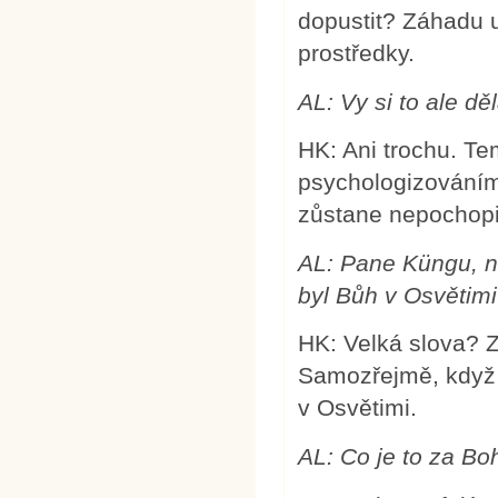
dopustit? Záhadu 
prostředky.
AL:
Vy si to ale dě
HK: Ani trochu. Te
psychologizováním
zůstane nepochopi
AL:
Pane Küngu, n
byl Bůh v Osvětim
HK: Velká slova? 
Samozřejmě, když B
v Osvětimi.
AL: Co je to za Boh