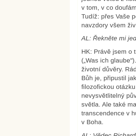
v tom, v co doufám
Tudíž: přes Vaše p
navzdory všem živ
AL: Řekněte mi je
HK: Právě jsem o 
(„Was ich glaube")
životní důvěry. Rá
Bůh je, připustil 
filozofickou otázku
nevysvětlitelný pů
světla. Ale také m
transcendence v h
v Boha.
AL: Vědec Richard 