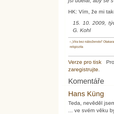
jsi udělal, aby se s
HK: Vím, že mi tak
15. 10. 2009, týd
G. Kohl
‹ „Víra bez náboženství“ Otakar
religiozita
Verze pro tisk
Pr
zaregistrujte
.
Komentáře
Hans Küng
Teda, nevěděl jsem
... ve svém věku b