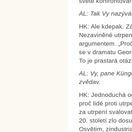
světě konfrontován
AL:
Tak Vy nazývá
HK: Ale kdepak. Zá
Nezaviněné utrpen
argumentem. „Proč 
se v dramatu Geor
To je prastará otá
AL: Vy, pane Küngu
zvědav.
HK: Jednoduchá od
proč lidé proti ut
za utrpení svalova
20. století zlo do
Osvětim, zindustr