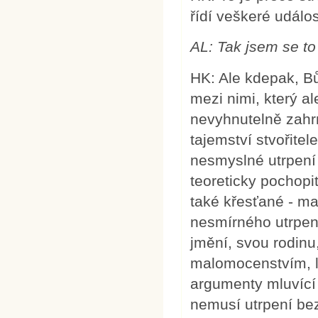
řídí veškeré událo
AL:
Tak jsem se to
HK: Ale kdepak, Bů
mezi nimi, který a
nevyhnutelně zahrn
tajemství stvořitel
nesmyslné utrpení 
teoreticky pochopit
také křesťané - ma
nesmírného utrpení
jmění, svou rodinu
malomocenstvím, l
argumenty mluvící 
nemusí utrpení bez