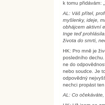
k tomu přidávám: „
AL: Váš přítel, pro
myšlenky, ideje, m
obhájcem aktivní e
Inge teď prohlásila
života do smrti, ne
HK: Pro mně je živ
posledního dechu.
ne do odpovědnost
nebo soudce. Je t
odpovědný nejvyšš
nechci propást ten
AL:
Co očekáváte,