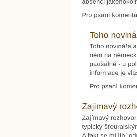
absenci jakéhokoli
Pro psaní koment
Toho novinář
Toho novináře a
něm na německé 
paušálně - u pol
informace je vla
Pro psaní kome
Zajímavý rozh
Zajímavý rozhovor.
typicky šťouralský
A fakt se mi líbí o