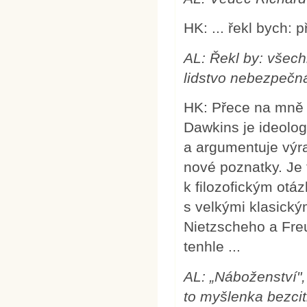
HK: ... řekl bych: 
AL: Řekl by: všech
lidstvo nebezpečn
HK: Přece na mně n
Dawkins je ideolo
a argumentuje výra
nové poznatky. Je
k filozofickým otá
s velkými klasický
Nietzscheho a Freu
tenhle ...
AL: „Náboženství",
to myšlenka bezcit