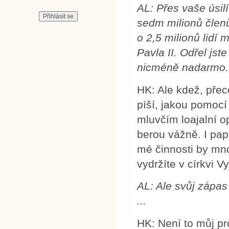
AL: Přes vaše úsil
sedm milionů členů
o 2,5 milionů lidí
Pavla II. Odřel jste
nicméně nadarmo.
HK: Ale kdež, přec
píší, jakou pomocí 
mluvčím loajalní o
berou vážně. I pap
mé činnosti by mnoz
vydržíte v církvi Vy
AL: Ale svůj zápas
...
HK: Není to můj pr