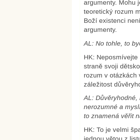
argumenty. Mohu j
teoretický rozum m
Boží existenci ne
argumenty.
AL: No tohle, to by
HK: Neposmívejte 
straně svoji dětsko
rozum v otázkách 
záležitost důvěry
AL: Důvěryhodné, 
nerozumné a myslím
to znamená věřit n
HK: To je velmi šp
jednou větou z lis