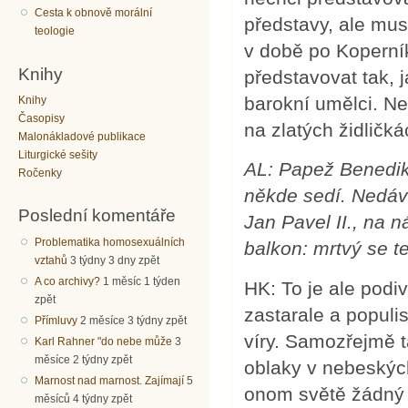
Cesta k obnově morální
představy, ale mus
teologie
v době po Koperník
Knihy
představovat tak, 
barokní umělci. Ne
Knihy
Časopisy
na zlatých židličká
Malonákladové publikace
Liturgické sešity
AL: Papež Benedikt
Ročenky
někde sedí. Nedáv
Poslední komentáře
Jan Pavel II., na 
Problematika homosexuálních
balkon: mrtvý se t
vztahů
3 týdny 3 dny zpět
A co archivy?
1 měsíc 1 týden
HK: To je ale podi
zpět
zastarale a populi
Přímluvy
2 měsíce 3 týdny zpět
víry. Samozřejmě 
Karl Rahner "do nebe může
3
měsíce 2 týdny zpět
oblaky v nebeskýc
Marnost nad marnost. Zajímají
5
onom světě žádný m
měsíců 4 týdny zpět