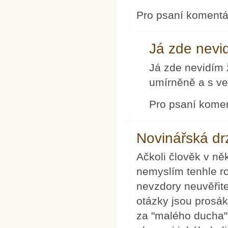
Pro psaní koment
Já zde nevi
Já zde nevidím 
umírněně a s ve
Pro psaní kome
Novinářská dr
Ačkoli člověk v ně
nemyslím tenhle ro
nevzdory neuvěřite
otázky jsou prosák
za "malého ducha",