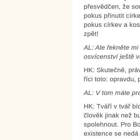
přesvědčen, že sou
pokus přinutit círk
pokus církev a kos
zpět!
AL: Ale řekněte mi
osvícenství ještě v
HK: Skutečně, prá
říci toto: opravdu, 
AL: V tom máte pr
HK: Tváří v tvář b
člověk jinak než 
spolehnout. Pro B
existence se nedá