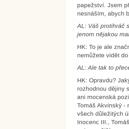
papežství. Jsem př
nesnáším, abych by
AL: Váš protihráč 
jenom nějakou mal
HK: To je ale znač
nemůžete vidět do 
AL: Ale tak to pře
HK: Opravdu? Jaký
rozhodnou dějiny s
ani mocenská pozic
Tomáš Akvinský - n
všech důležitých ú
Inocenc III., Tomá