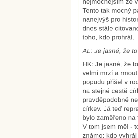
nejmocnějším ze v
Tento tak mocný p
nanejvýš pro histor
dnes stále citovan
toho, kdo prohrál.
AL: Je jasné, že to
HK: Je jasné, že t
velmi mrzí a rmout
popudu přišel v ro
na stejné cestě cír
pravděpodobně neby
církev. Já teď repr
bylo zaměřeno na to
V tom jsem měl - t
známo: kdo vyhrál 