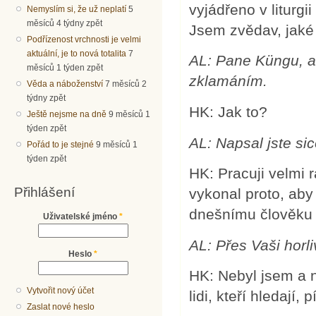
vyjádřeno v liturg
Nemyslím si, že už neplatí
5
měsíců 4 týdny zpět
Jsem zvědav, jaké
Podřízenost vrchnosti je velmi
aktuální, je to nová totalita
7
AL: Pane Küngu, al
měsíců 1 týden zpět
zklamáním.
Věda a náboženství
7 měsíců 2
týdny zpět
HK: Jak to?
Ještě nejsme na dně
9 měsíců 1
týden zpět
AL: Napsal jste sic
Pořád to je stejné
9 měsíců 1
týden zpět
HK: Pracuji velmi 
Přihlášení
vykonal proto, aby
dnešnímu člověku 
Uživatelské jméno
*
AL: Přes Vaši horliv
Heslo
*
HK: Nebyl jsem a n
Vytvořit nový účet
lidi, kteří hledají, 
Zaslat nové heslo