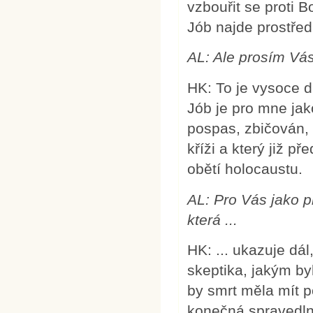
vzbouřit se proti B
Jób najde prostřed
AL:
Ale prosím Vás
HK: To je vysoce d
Jób je pro mne jak
pospas, zbičován,
kříži a který již p
obětí holocaustu.
AL:
Pro Vás jako pr
která ...
HK: ... ukazuje dál
skeptika, jakým by
by smrt měla mít p
konečná spravedln