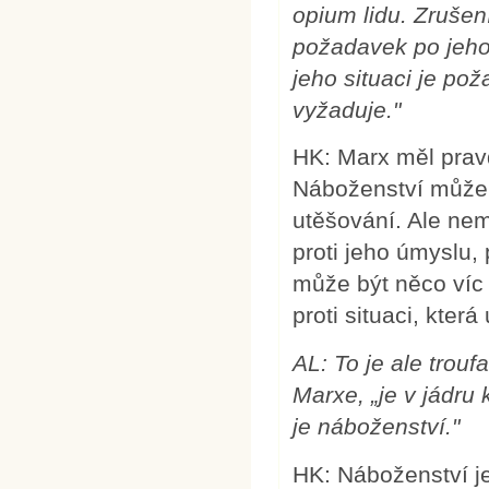
opium lidu. Zrušení
požadavek po jeho 
jeho situaci je pož
vyžaduje."
HK: Marx měl prav
Náboženství může 
utěšování. Ale nem
proti jeho úmyslu,
může být něco víc 
proti situaci, která
AL: To je ale troufa
Marxe, „je v jádru 
je náboženství."
HK: Náboženství j