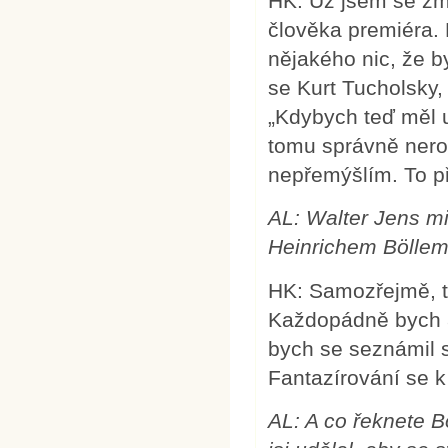
HK: Už jsem se zmí
člověka premiéra.
nějakého nic, že by
se Kurt Tucholsky, 
„Kdybych teď měl u
tomu správně neroz
nepřemýšlím. To p
AL: Walter Jens mi
Heinrichem Böllem
HK: Samozřejmě, ta
Každopádně bych a
bych se seznámil 
Fantazírování se k
AL: A co řeknete Bo