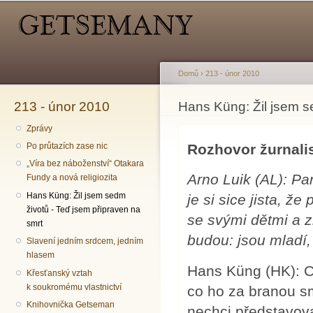
Hlavní menu
Sekundární menu
Př
hl
o
Domů
›
213 - únor 2010
213 - únor 2010
Jste zde
Hans Küng: Žil jsem s
Zprávy
Rozhovor žurnal
Po průtazích zase nic
„Víra bez náboženství“ Otakara
Arno Luik (AL): P
Fundy a nová religiozita
Hans Küng: Žil jsem sedm
je si sice jista, 
životů - Teď jsem připraven na
se svými dětmi a z
smrt
budou: jsou mladí,
Slavení jedním srdcem, jedním
hlasem
Hans Küng (HK): Ch
Křesťanský vztah
k soukromému vlastnictví
co ho za branou s
Knihovnička Getseman
nechci představova