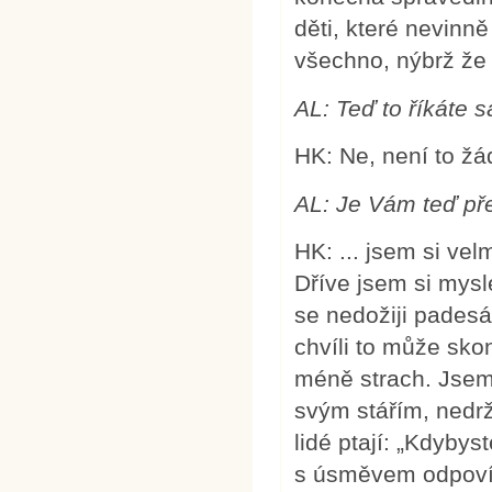
děti, které nevinně
všechno, nýbrž že 
AL:
Teď to říkáte 
HK: Ne, není to žá
AL:
Je Vám teď pře
HK: ... jsem si ve
Dříve jsem si mysl
se nedožiji padesá
chvíli to může sko
méně strach. Jsem
svým stářím, nedr
lidé ptají: „Kdybys
s úsměvem odpovíd