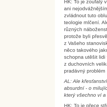
HK: To je zoufalý 
ani nejodvážnější
zvládnout tuto obl
teologie mlčení. Al
různých náboženstv
protože byli přesvě
z Vašeho stanovisk
něco takového jako
schopna utěšit li
z duchovních velik
pradávný problém ut
AL:
Ale křesťanství
absurdní - o miluj
který všechno ví a
HK: To je přece s