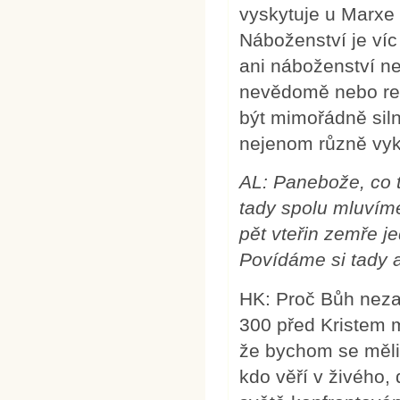
vyskytuje u Marxe -
Náboženství je víc
ani náboženství n
nevědomě nebo rez
být mimořádně sil
nejenom různě vyk
AL: Panebože, co t
tady spolu mluvím
pět vteřin zemře j
Povídáme si tady a
HK: Proč Bůh nezab
300 před Kristem m
že bychom se měli n
kdo věří v živého, 