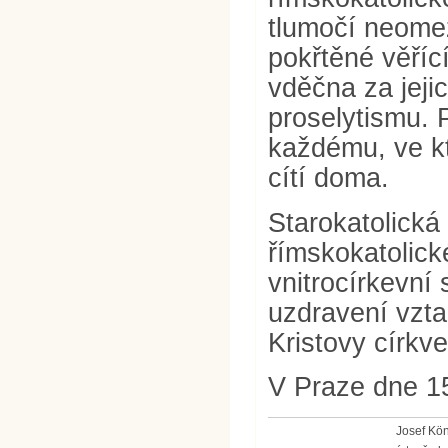
tlumočí neome
pokřtěné věřící
vděčna za jeji
proselytismu.
každému, ve kt
cítí doma.
Starokatolická 
římskokatolick
vnitrocírkevní 
uzdravení vzt
Kristovy církve
V Praze dne 1
Josef Kö