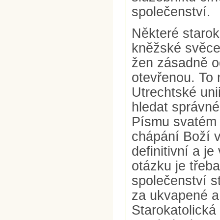
společenství.
Některé starok
kněžské svěcen
žen zásadně od
otevřenou. To 
Utrechtské uni
hledat správné
Písmu svatém a
chápání Boží v
definitivní a j
otázku je třeba
společenství s
za ukvapené a 
Starokatolická