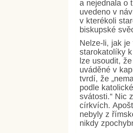
a nejednala o 
uvedeno v náv
v kterékoli sta
biskupské svě
Nelze-li, jak 
starokatolíky 
lze usoudit, že
uváděné v kapit
tvrdí, že „nem
podle katolick
svátosti.“ Nic 
církvích. Apoš
nebyly z římsk
nikdy zpochyb