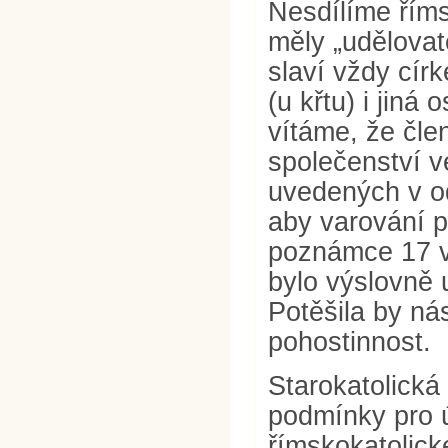
Nesdílíme říms
měly „udělovate
slaví vždy cír
(u křtu) i jin
vítáme, že čle
společenství v
uvedených v o
aby varování 
poznámce 17 v 
bylo výslovně 
Potěšila by ná
pohostinnost.
Starokatolická
podmínky pro ú
římskokatolic