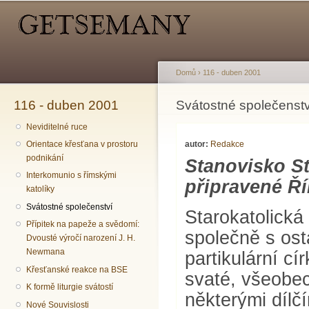
Hlavní menu
Sekundární menu
Př
hl
o
Domů
›
116 - duben 2001
116 - duben 2001
Jste zde
Svátostné společenstv
Neviditelné ruce
autor:
Redakce
Orientace křesťana v prostoru
podnikání
Stanovisko St
Interkomunio s římskými
připravené Ří
katolíky
Svátostné společenství
Starokatolická
Přípitek na papeže a svědomí:
společně s ost
Dvousté výročí narození J. H.
Newmana
partikulární c
Křesťanské reakce na BSE
svaté, všeobec
K formě liturgie svátostí
některými dílčí
Nové Souvislosti