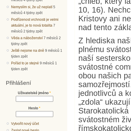
„chléb, který l
měsíců 4 týdny zpět
Nemyslím si, že už neplatí
5
10, 16). Nechc
měsíců 4 týdny zpět
Kristovy ani 
Podřízenost vrchnosti je velmi
nad tento zákl
aktuální, je to nová totalita
7
měsíců 2 týdny zpět
Věda a náboženství
7 měsíců 2
Z hlediska naš
týdny zpět
plnému svátost
Ještě nejsme na dně
9 měsíců 1
naší sestersko
týden zpět
Pořád to je stejné
9 měsíců 1
svátostné comm
týden zpět
obou našich pa
Přihlášení
samozřejmostí.
jednotlivců a k
Uživatelské jméno
*
„zdola“ ukazuj
Starokatolická
Heslo
*
svátostném živo
Vytvořit nový účet
římskokatolic
Zaslat nové heslo