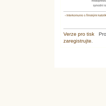
místopřed
synodní r
‹ Interkomunio s římskými katolí
Verze pro tisk
Pr
zaregistrujte
.