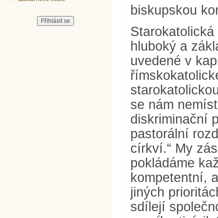
biskupskou kon
Starokatolická 
hluboký a zákl
uvedené v kapit
římskokatolické
starokatolicko
se nám nemíst
diskriminační p
pastorální rozd
církví.“ My zá
pokládáme kaž
kompetentní, a
jiných priorit
sdílejí společn