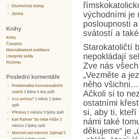
římskokatolick
Ekumenický dialog
východními je 
Zprávy
posloupnosti a
Knihy
svátostí a také
Knihy
Časopisy
Starokatoličtí 
Malonákladové publikace
nepokládají se
Liturgické sešity
Ročenky
Zve nás všechn
„Vezměte a jez
Poslední komentáře
něho všichni…“
Problematika homosexuálních
Ačkoli si to n
vztahů
3 týdny 4 dny zpět
A co archivy?
1 měsíc 1 týden
ostatními křes
zpět
si, aby ti, kteř
Přímluvy
2 měsíce 3 týdny zpět
námi také tomu
Karl Rahner "do nebe může
3
měsíce 2 týdny zpět
děkujeme“ je „
Marnost nad marnost. Zajímají
5