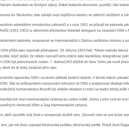
řádným studentem se širokými zájmy. Získal doktorát ekonomie, později i titul bakal
sunul do Stockolmu, kde zahájil svoji úspěšnou kariéru ve státních službách a zá
álním sekretářem ministerstva zahraničí a v roce 1951 se připojil ke kabinetu jako
Paříži (1951-1952) a výkonným předsedou švédské delegace na zasedání OSN v 
okratickém kabinetu, nespojoval se Hammarskjöld s žádnou politickou stranou a pov
SN přišla jako naprosté překvapení. 29. března 1953 řekl: "Nikdo nebude takový b
zději, když slyšel, že někdo naznačil jeho jméno jako kandidáta, telegrafoval zpě
 OSN byl jednomyslně zvolen. 7. dubna1953 přijíždí do New Yorku jak nově jmeno
 které do té doby zastával jeho otec.
nerálního tajemníka OSN i na druhé pětileté funkční období. V těchto letech usku
 OSN. Stal se průkopníkem nasazování mírových sil OSN a podporoval strategii řešen
 podložený humanistickou filozofií byl velkým vkladem k rodící se tradici tehdy je
umanitárních misí Hammarskjöld cestoval po celém světě. Jedna z jeho cest do kriz
jasněných okolností zřítilo a Dag Hammarskjöld zahynul.
m, kteří zasvětili svůj život a schopnosti službě míru. Zároveň nám ve své knize z
 tom, jak má dnes vypadat křesťanská politika, křesťanský politik. Právě život 