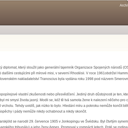
Přejít k
Archi
hlavnímu
obsahu
diplomat, který sloužil jako generální tajemník Organizace Spojených národů (OS
cti dalšími cestujícími při mírové misi, v severní Rhodésii. V roce 1961obdržel Ha
lovenském nakladatelství Tranoscius byla vydána roku 1998 pod názvem Smerovníky 
epopírejsvé vlastní zkušenosti nebo přesvědčení. Jediný druh důstojnosti je ten, kt
byl mi smysl života jasný. Modli se, kéž tě tvá samota žene k nalezení něčeho pro co 
l vrcholu. Tehdy uvidíš, jak nízko to bylo. Hledání míru a pokroku nemůže končit bě
úspěchy i pády nemůže nikdy ochabnout a nikdy skončit.
skjöld se narodil 29. července 1905 v Jonkopingu ve Švédsku. Byl čtvrtým syne
Haagského tribunálu) a jeho ženy Agnes. Promoval v osmnácti letech. Poté se rodi