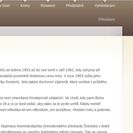
v čísel
Knihy
Redakce
Předplatné
Vyhledávání
Přihlášení
N) od dubna 1953 až do své smrti v září 1961, kdy zahynul při
mmarskjöld posmrtně Nobelovu cenu míru. V roce 1963 vyšla jeho
životom). Jeto jakýsi duchovní zápisník, který vznikal v průběhu
erý není zmenšený lhostejností ostatních. Ve chvíli, kdy jsem Bohu
žít a co je dost velké, aby stálo za to proto umřít. Nikdy neměř
hem několika let ani vítězstvím, ani porážkou. Hledání míru a pokroku
m Hjalmara Hammarskjölda (ministerského předsedy Švédska v době
na přestěhovala do starého švédského města Uppsaly. Zde se zapsal