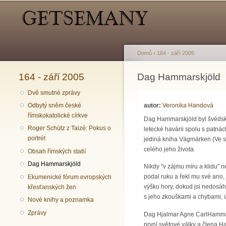
Hlavní menu
Sekundární menu
Domů
›
164 - září 2005
164 - září 2005
Jste zde
Dag Hammarskjöld
Dvě smutné zprávy
autor:
Veronika Handová
Odbytý sněm české
římskokatolické církve
Dag Hammarskjöld byl švédský 
Roger Schütz z Taizé: Pokus o
letecké havárii spolu s patná
portrét
jediná kniha Vägmärken (Ve s
celého jeho života.
Obsah římských statií
Dag Hammarskjöld
Nikdy "v zájmu míru a klidu" n
podal ruku a řekl mu své ano, 
Ekumenické fórum evropských
výšku hory, dokud jsi nedosáh
křesťanských žen
s jeho zkouškami a chybami, 
Nové knihy a poznamka
Zprávy
Dag Hjalmar Agne CarlHammar
první světové války a člena 