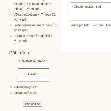
aktuální, je to nová totalita
7
‹ Obsah římských statií
měsíců 1 týden zpět
Věda a náboženství
7 měsíců 2
týdny zpět
Ještě nejsme na dně
9 měsíců 1
Verze pro tisk
Pro psaní ko
týden zpět
Pořád to je stejné
9 měsíců 1
týden zpět
Přihlášení
Uživatelské jméno
*
Heslo
*
Vytvořit nový účet
Zaslat nové heslo