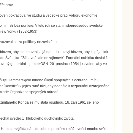
áře práv.
roveň pokračoval ve studiu a vědecké práci voboru ekonomie.
 ministr bez portfeje. V této roli se stal místopředsedou švédské
New Yorku (1952-1953).
ažoval se za politicky nezávislého.
lázen, aby mne navrhl, a já nebudu takový blázen, abych přijal tak
t do Švédska: "Zábavné, ale nezajímavé". Formální nabídku dostal 1.
vaný generální tajemníkOSN. 20. prosince 1954 je zvolen, aby ve
tečňuje Hammarskjöld mnoho úkolů spojených s ochranou míru i
í konfliktů v jejich rané fázi, aby nedošlo k rozpoutání ozbrojeného
ště mladé Organizace spojených národů.
í zmítaného Konga se mu stala osudnou. 18. září 1961 se jeho
anechal svědectví hlubokého duchovního života.
Daga Hammarskjölda nám do tohoto problému může vnést mnoho světla.