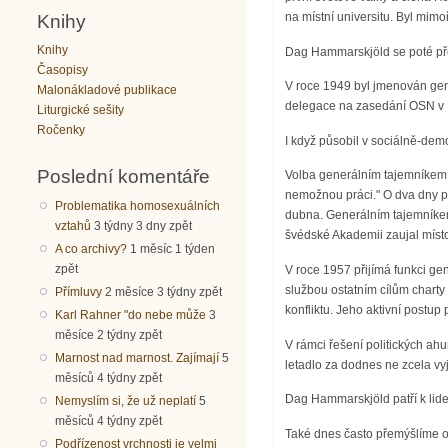
na místní universitu. Byl mimo
Knihy
Knihy
Dag Hammarskjöld se poté pře
Časopisy
V roce 1949 byl jmenován gener
Malonákladové publikace
delegace na zasedání OSN v 
Liturgické sešity
Ročenky
I když působil v sociálně-dem
Poslední komentáře
Volba generálním tajemníkem O
nemožnou práci." O dva dny po
Problematika homosexuálních
dubna. Generálním tajemníkem
vztahů
3 týdny 3 dny zpět
švédské Akademii zaujal místo,
A co archivy?
1 měsíc 1 týden
zpět
V roce 1957 přijímá funkci ge
službou ostatním cílům charty
Přímluvy
2 měsíce 3 týdny zpět
konfliktu. Jeho aktivní postup
Karl Rahner "do nebe může
3
měsíce 2 týdny zpět
V rámci řešení politických ah
Marnost nad marnost. Zajímají
5
letadlo za dodnes ne zcela vy
měsíců 4 týdny zpět
Dag Hammarskjöld patří k lide
Nemyslím si, že už neplatí
5
měsíců 4 týdny zpět
Také dnes často přemýšlíme o
Podřízenost vrchnosti je velmi