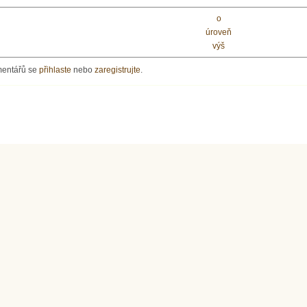
o
úroveň
výš
mentářů se
přihlaste
nebo
zaregistrujte
.