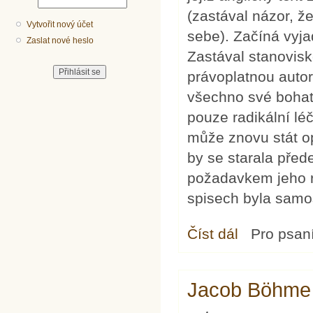
(zastával názor, ž
Vytvořit nový účet
sebe). Začíná vyja
Zaslat nové heslo
Zastával stanovis
právoplatnou autori
všechno své bohat
pouze radikální lé
může znovu stát op
by se starala před
požadavkem jeho 
spisech byla samos
Číst dál
John Wycliff
Pro psan
Jacob Böhme