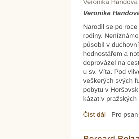
Veronika Handová
Veronika Handov
Narodil se po roce
rodiny. Neníznámo
působil v duchovn
hodnostářem a notá
doprovázel na ces
u sv. Víta. Pod v
veškerých svých f
pobytu v Horšovsk
kázat v pražských 
Číst dál
Jan Milíč z Kroměří
Pro psan