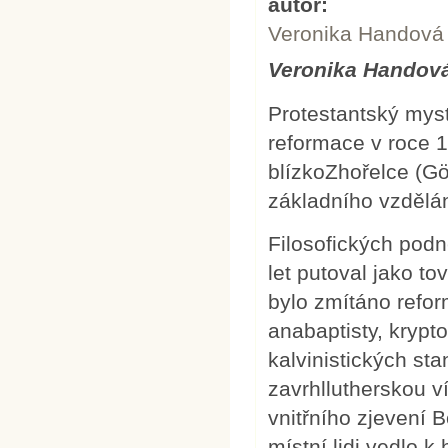
autor:
Veronika Handová
Veronika Handov
Protestantský mys
reformace v roce 
blízkoZhořelce (Gör
základního vzdělán
Filosofických pod
let putoval jako t
bylo zmítáno refor
anabaptisty, krypto
kalvinistických st
zavrhllutherskou v
vnitřního zjevení B
místní lidi vedlo 