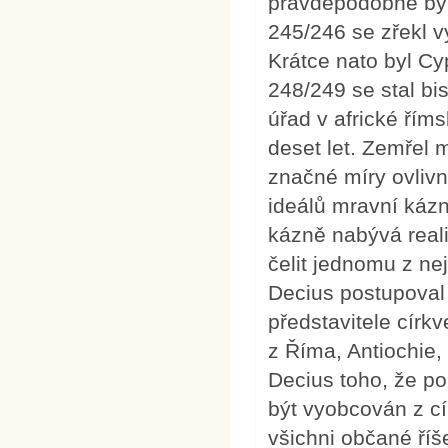
pravděpodobně byl
245/246 se zřekl v
Krátce nato byl Cy
248/249 se stal bi
úřad v africké říms
deset let. Zemřel 
značné míry ovliv
ideálů mravní kázn
kázně nabývá real
čelit jednomu z ne
Decius postupoval 
představitele círk
z Říma, Antiochie,
Decius toho, že p
být vyobcován z cí
všichni občané říše