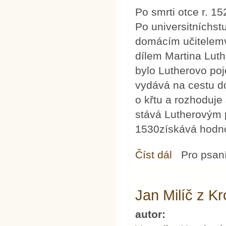
Po smrti otce r. 1
Po universitníchst
domácím učitelemv
dílem Martina Luth
bylo Lutherovo po
vydává na cestu d
o křtu a rozhoduje
stává Lutherovým 
1530získává hodn
Číst dál
Johannes Mathesiu
Pro psan
Jan Milíč z K
autor: