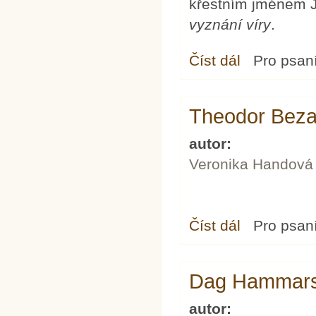
křestním jménem J
vyznání víry
.
Číst dál
John Knox
Pro psan
Theodor Bez
autor:
Veronika Handová
Číst dál
Theodor Beza
Pro psan
Dag Hammars
autor: