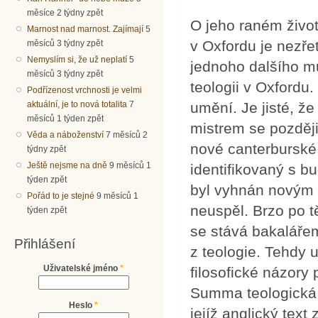
měsíce 2 týdny zpět
O jeho raném živo
Marnost nad marnost. Zajímají
5
v Oxfordu je nezře
měsíců 3 týdny zpět
Nemyslím si, že už neplatí
5
jednoho dalšího mu
měsíců 3 týdny zpět
teologii v Oxford
Podřízenost vrchnosti je velmi
aktuální, je to nová totalita
7
umění. Je jisté, že 
měsíců 1 týden zpět
mistrem se později
Věda a náboženství
7 měsíců 2
nové canterburské
týdny zpět
Ještě nejsme na dně
9 měsíců 1
identifikovaný s b
týden zpět
byl vyhnán novým a
Pořád to je stejné
9 měsíců 1
neuspěl. Brzo po 
týden zpět
se stává bakalářem
Přihlášení
z teologie. Tehdy u
Uživatelské jméno
*
filosofické názory 
Summa teologická, 
Heslo
*
jejíž anglický tex