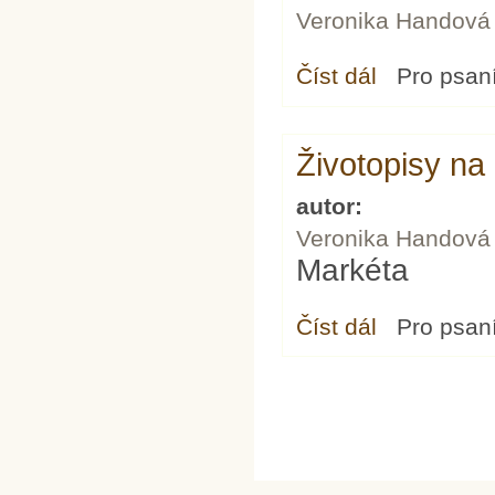
Veronika Handová
Číst dál
Dag Hammarskjöld
Pro psan
Životopisy na
autor:
Veronika Handová
Markéta
Číst dál
Životopisy na léto:
Pro psan
Stránky