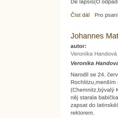
De lapsis(O odpad
Číst dál
Svatý Cyprian – Th
Pro psan
Johannes Mat
autor:
Veronika Handová
Veronika Handov
Narodil se 24. čer
Rochlitzu,menším
(Chemnitz,bývalý K
něj starala babička
zapsat do latinské
rektorem.