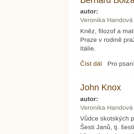
Bernard Bolz
autor:
Veronika Handová
Kněz, filozof a ma
Praze v rodině pr
Itálie.
Číst dál
Bernard Bolzano
Pro psan
John Knox
autor:
Veronika Handová
Vůdce skotských p
Šesti Janů, tj. šes