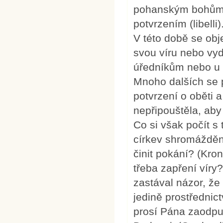
pohanským bohům. 
potvrzením (libelli
V této době se obje
svou víru nebo vy
úředníkům nebo u s
Mnoho dalších se p
potvrzení o oběti a
nepřipouštěla, aby t
Co si však počít s 
církev shromážděn
činit pokání? (Kron
třeba zapření víry
zastával názor, že
jedině prostřednic
prosí Pána zaodpuš