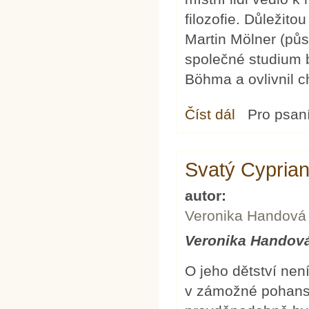
filozofie. Důležito
Martin Mölner (půs
společné studium b
Böhma a ovlivnil c
Číst dál
Jacob Böhme
Pro psan
Svatý Cyprian
autor:
Veronika Handová
Veronika Handov
O jeho dětství nen
v zámožné pohanské