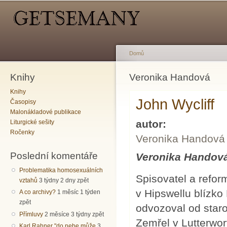
Hlavní menu
Sekundární menu
Př
hl
o
Domů
Knihy
Jste zde
Veronika Handová
Knihy
John Wycliff
Časopisy
Malonákladové publikace
autor:
Liturgické sešity
Ročenky
Veronika Handová
Poslední komentáře
Veronika Handov
Problematika homosexuálních
Spisovatel a refor
vztahů
3 týdny 2 dny zpět
v Hipswellu blízk
A co archivy?
1 měsíc 1 týden
zpět
odvozoval od staro
Přímluvy
2 měsíce 3 týdny zpět
Zemřel v Lutterwor
Karl Rahner "do nebe může
3