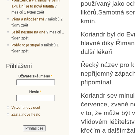
Podřízenost vrchnosti je velmi
používaný jako oc
aktuální, je to nová totalita
7
likérů.Samotná se
měsíců 1 týden zpět
Věda a náboženství
7 měsíců 2
kmín.
týdny zpět
Ještě nejsme na dně
9 měsíců 1
Koriandr byl do Ev
týden zpět
hlavně díky Říman
Pořád to je stejné
9 měsíců 1
další lékaři.
týden zpět
Řecký název pro k
Přihlášení
nepříjemný zápach 
Uživatelské jméno
*
připomínal.
Heslo
*
Koriandr sev minul
července, zvané n
Vytvořit nový účet
v to, že může být 
Zaslat nové heslo
Vlidovém léčitelst
křečím a dalšímža