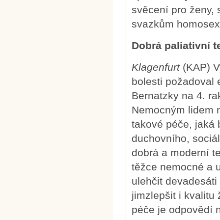
svěcení pro ženy,
svazkům homosex
Dobrá paliativní 
Klagenfurt
(KAP) V
bolesti požadoval 
Bernatzky na 4. ra
Nemocným lidem na
takové péče, jaká 
duchovního, sociál
dobrá a moderní tera
těžce nemocné a um
ulehčit devadesáti
jimzlepšit i kvalit
péče je odpovědí 