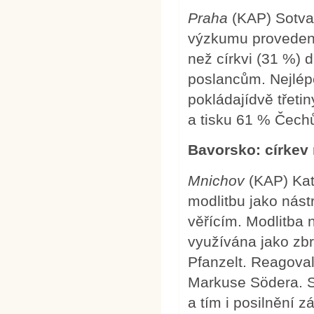
Praha
(KAP) Sotvat
výzkumu proveden
než církvi (31 %) 
poslancům. Nejlép
pokládajídvě třeti
a tisku 61 % Čech
Bavorsko: církev
Mnichov
(KAP) Kat
modlitbu jako nást
věřícím. Modlitba 
využívána jako zbra
Pfanzelt. Reagova
Markuse Södera. S
a tím i posilnění 