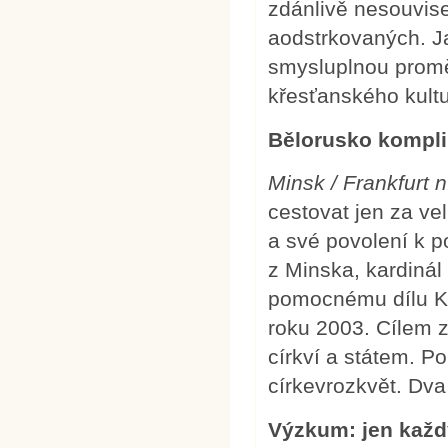
zdánlivě nesouvise
aodstrkovaných. Ja
smysluplnou promě
křesťanského kultu
Bělorusko kompli
Minsk / Frankfurt 
cestovat jen za ve
a své povolení k 
z Minska, kardiná
pomocnému dílu Ki
roku 2003. Cílem 
církví a státem. 
církevrozkvět. Dv
Výzkum: jen každý