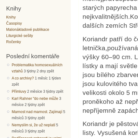
starých papyrecha
Knihy
nejkvalitnějších.Ko
Knihy
Časopisy
dalších zemích Stř
Malonákladové publikace
Liturgické sešity
Koriandr patří do č
Ročenky
letnička,používaná
Poslední komentáře
výšky 60–90 cm. L
lístky a mají svět
Problematika homosexuálních
vztahů
3 týdny 2 dny zpět
jsou bílého zbarve
A co archivy?
1 měsíc 1 týden
jsou kulovitého tv
zpět
velikosti okolo 5 m
Přímluvy
2 měsíce 3 týdny zpět
Karl Rahner "do nebe může
3
proněkoho až nepří
měsíce 2 týdny zpět
nepříjemně zapácha
Marnost nad marnost. Zajímají
5
měsíců 3 týdny zpět
Koriandr je pěstov
Nemyslím si, že už neplatí
5
měsíců 3 týdny zpět
listy. Vysušená ko