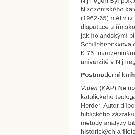
Nijmegen.Byl pora
Nizozemského kate
(1962-65) měl vliv
disputace s římsko
jak holandskými b
Schillebeeckxova d
K 75. narozeninám
univerzitě v Nijm
Postmoderní knih
Vídeň
(KAP) Nejnov
katolického teolog
Herder. Autor díl
biblického zázrak
metody analýzy bi
historických a filo