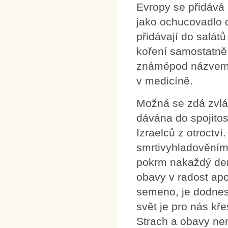
Evropy se přidává 
jako ochucovadlo d
přidávají do salá
koření samostatně
známépod názvem ka
v medicíně.
Možná se zdá zvlášt
dávána do spojito
Izraelců z otroctví.
smrtivyhladověním. 
pokrm nakaždý den
obavy v radost apo
semeno, je dodnes
svět je pro nás kř
Strach a obavy nem