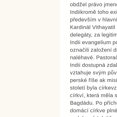
obdžel právo jmen
Indiikromě toho ex
především v hlavn
Kardinál Vithayati
delegáty, za legit
Indii evangelium 
označili založení 
naléhavé. Pastorač
Indii dostupná zda
vztahuje svým půvo
perské říše ak mi
století byla círke
církví, která měla 
Bagdádu. Po přícho
domácí církve pln