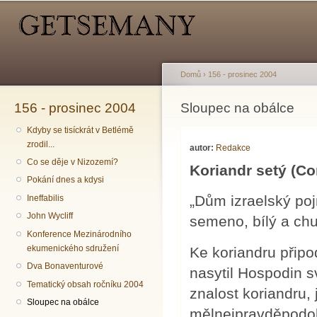
Hlavní menu
Sekundární menu
Př
hl
o
Domů
›
156 - prosinec 2004
156 - prosinec 2004
Jste zde
Sloupec na obálce
Kdyby se tisíckrát v Betlémě
zrodil...
autor:
Redakce
Co se děje v Nizozemí?
Koriandr setý (Co
Pokání dnes a kdysi
„Dům izraelský po
Ineffabilis
John Wycliff
semeno, bílý a chu
Konference Mezinárodního
ekumenického sdružení
Ke koriandru přip
Dva Bonaventurové
nasytil Hospodin sv
Tematický obsah ročníku 2004
znalost koriandru,
Sloupec na obálce
mělnejpravděpodob