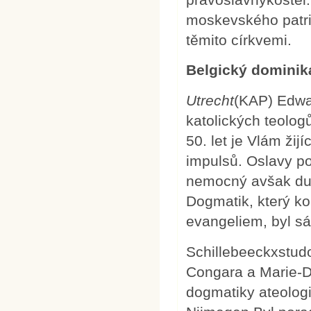
moskevského patri
těmito církvemi.
Belgický dominik
Utrecht
(KAP) Edwa
katolických teolog
50. let je Vlám ži
impulsů. Oslavy po
nemocný avšak duš
Dogmatik, který ko
evangeliem, byl sá
Schillebeeckxstud
Congara a Marie-D
dogmatiky ateologi