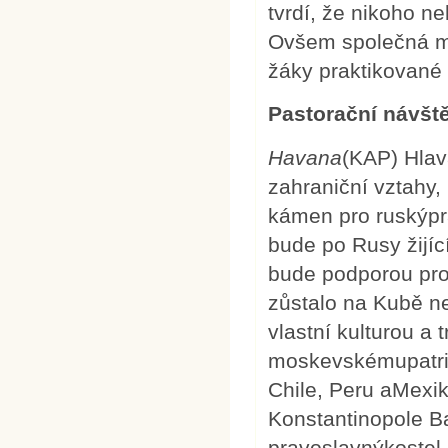
tvrdí, že nikoho n
Ovšem společná mo
žáky praktikované 
Pastorační návště
Havana
(KAP) Hlav
zahraniční vztahy, 
kámen pro ruskýpra
bude po Rusy žijí
bude podporou pro
zůstalo na Kubě n
vlastní kulturou a 
moskevskémupatriar
Chile, Peru aMexik
Konstantinopole B
pravoslavnýkostel.