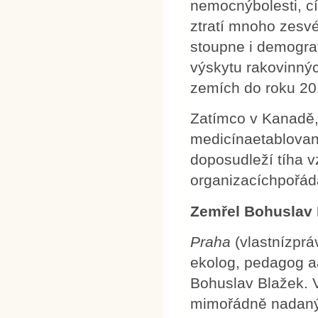
nemocnýbolesti, cí
ztratí mnoho zesvé
stoupne i demogra
výskytu rakovinn
zemích do roku 20
Zatímco v Kanadě, 
medicínaetablovaný
doposudleží tíha v
organizacíchpořáda
Zemřel Bohuslav 
Praha
(vlastnízprá
ekolog, pedagog a
Bohuslav Blažek. V
mimořádně nadaným