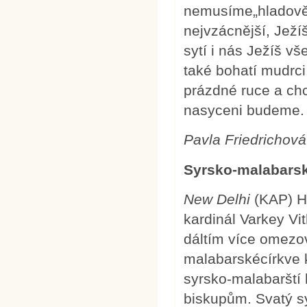
nemusíme„hladově
nejvzácnější, Ježí
sytí i nás Ježíš vš
také bohatí mudrc
prázdné ruce a ch
nasyceni budeme. A
Pavla Friedrichov
Syrsko-malabarsk
New
Delhi
(KAP) H
kardinál Varkey Vit
dáltím více omezo
malabarskécírkve k
syrsko-malabarští 
biskupům. Svatý s