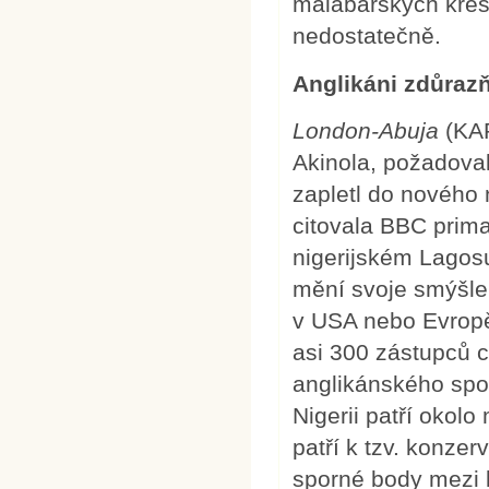
malabarských křesť
nedostatečně.
Anglikáni zdůrazň
London-Abuja
(KAP
Akinola, požadoval
zapletl do nového 
citovala BBC prim
nigerijském Lagosu
mění svoje smýšle
v USA nebo Evropě
asi 300 zástupců c
anglikánského spol
Nigerii patří okolo
patří k tzv. konze
sporné body mezi l