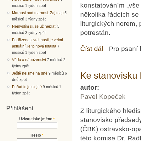
konstatováním „vše o
měsíce 1 týden zpět
Marnost nad marnost. Zajímají
5
několika řádcích se
měsíců 3 týdny zpět
liturgických norem, 
Nemyslím si, že už neplatí
5
potrestán.
měsíců 3 týdny zpět
Podřízenost vrchnosti je velmi
aktuální, je to nová totalita
7
Číst dál
Liturgie jako iniciáto
Pro psaní
měsíců 1 týden zpět
Věda a náboženství
7 měsíců 2
týdny zpět
Ke stanovisku 
Ještě nejsme na dně
9 měsíců 6
dnů zpět
autor:
Pořád to je stejné
9 měsíců 1
týden zpět
Pavel Kopeček
Přihlášení
Z liturgického hled
stanovisko předsedy
Uživatelské jméno
*
(ČBK) ostravsko-op
Heslo
*
této komise Dr. Rad