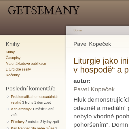
Hlavní menu
Sekundární menu
Př
hl
o
Domů
Knihy
Jste zde
Pavel Kopeček
Knihy
Časopisy
Liturgie jako 
Malonákladové publikace
v hospodě“ a po
Liturgické sešity
Ročenky
autor:
Poslední komentáře
Pavel Kopeček
Problematika homosexuálních
Hluk demonstrující
vztahů
3 týdny 1 den zpět
odezněl a mediální p
A co archivy?
1 měsíc 6 dnů
nebylo vhodné pooh
zpět
Přímluvy
2 měsíce 3 týdny zpět
pohoršením“. Domnív
Karl Rahner "do nebe může
3