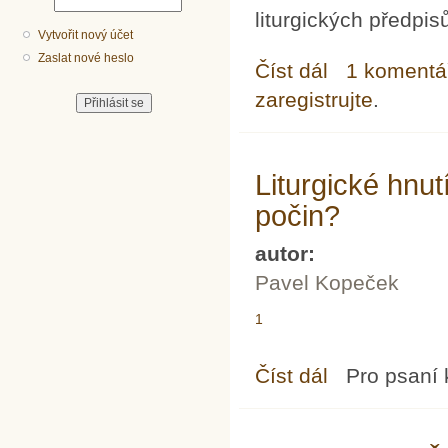
liturgických předpis
Vytvořit nový účet
Zaslat nové heslo
Číst dál
Ke stanovisku Liturg
1 komentá
zaregistrujte
.
Liturgické hnut
počin?
autor:
Pavel Kopeček
1
Číst dál
Liturgické hnutí: kons
Pro psaní