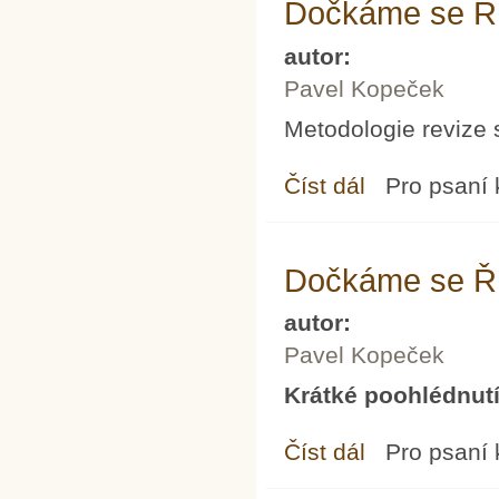
Dočkáme se Ří
autor:
Pavel Kopeček
Metodologie revize 
Číst dál
Dočkáme se Římského 
Pro psaní
Dočkáme se Ří
autor:
Pavel Kopeček
Krátké poohlédnutí
Číst dál
Dočkáme se Římského
Pro psaní