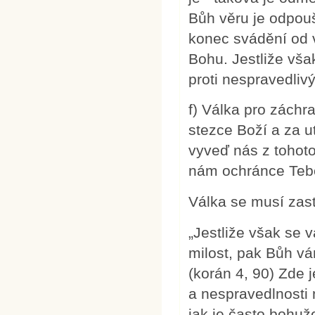
Bůh věru je odpoušt
konec svádění od 
Bohu. Jestliže vša
proti nespravedliv
f) Válka pro záchr
stezce Boží a za ut
vyveď nás z tohoto
nám ochránce Tebo
Válka se musí zast
„Jestliže však se v
milost, pak Bůh vá
(korán 4, 90) Zde 
a nespravedlnosti 
jak je často bohuž