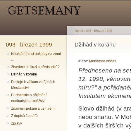
Hlavní menu
Sekundární menu
Př
hl
o
Domů
›
093 - březen 1999
093 - březen 1999
Jste zde
Džihád v koránu
Neukládejte si poklady na zemi
...
autor:
Mohamed Abbas
Zbavíme se iluzí a předsudků?
Předneseno na set
Džihád v koránu
12. 1998, věnovan
Postoje k válkám v dějinách
míru?" a pořádané
křesťanství
Institutem ekumeni
Eucharistie a přijímání,
eucharistie a kněžství
Slovo džihád (v a
Znamení pokání a usmíření
nebo snahu. V Moh
Z dopisů čtenářů
Zprávy
v dalších širších 