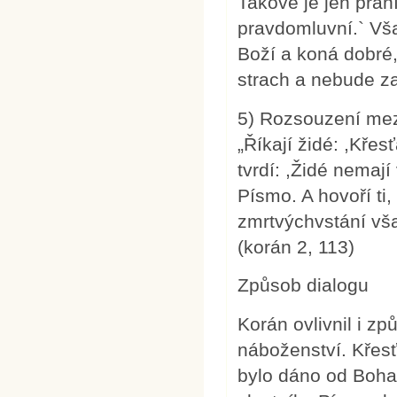
Takové je jen přání 
pravdomluvní.` Vša
Boží a koná dobré
strach a nebude za
5) Rozsouzení mez
„Říkají židé: ,Kře
tvrdí: ,Židé nemají
Písmo. A hovoří ti
zmrtvýchvstání vša
(korán 2, 113)
Způsob dialogu
Korán ovlivnil i z
náboženství. Křesť
bylo dáno od Boh