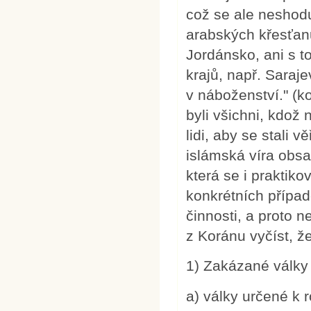
což se ale neshod
arabských křesťanů
Jordánsko, ani s t
krajů, např. Saraj
v náboženství." (ko
byli všichni, kdož
lidi, aby se stali v
islámská víra obs
která se i praktiko
konkrétních případ
činnosti, a proto 
z Koránu vyčíst, ž
1) Zakázané války
a) války určené k 