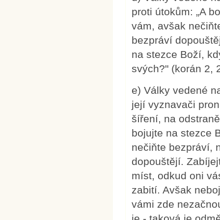
proti útokům: „A bo
vám, avšak nečiňte
bezpráví dopouštěj
na stezce Boží, kd
svých?" (korán 2, 
e) Války vedené na
její vyznavači pro
šíření, na odstran
bojujte na stezce B
nečiňte bezpráví, 
dopouštějí. Zabíjej
míst, odkud oni vá
zabití. Avšak nebo
vámi zde nezačnou
je - taková je odmě