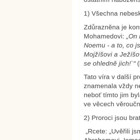
1) Všechna nebesk
Zdůrazněna je kon
Mohamedovi:
„On 
Noemu - a to, co j
Mojžíšovi a Ježíšo
se ohledně jich!`"
(
Tato víra v další 
znamenala vždy ne
neboť tímto jim b
ve věcech věroučný
2) Proroci jsou bra
„Rcete: „Uvěřili js