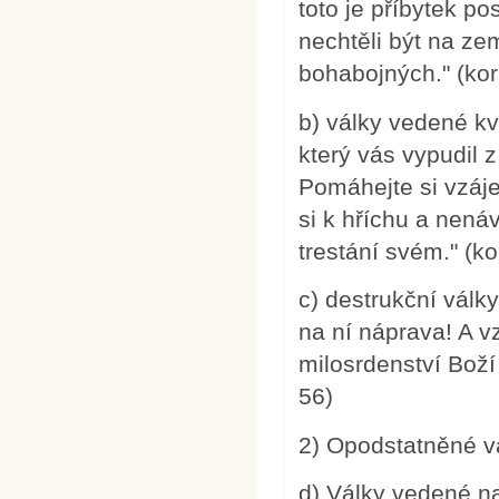
toto je příbytek p
nechtěli být na ze
bohabojných." (kor
b) války vedené kv
který vás vypudil 
Pomáhejte si vzáj
si k hříchu a nenáv
trestání svém." (ko
c) destrukční války
na ní náprava! A v
milosrdenství Boží 
56)
2) Opodstatněné v
d) Války vedené na 