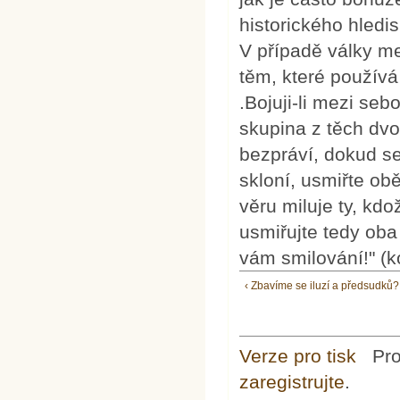
historického hledi
V případě války m
těm, které používá
.Bojuji-li mezi seb
skupina z těch dvou
bezpráví, dokud s
skloní, usmiřte ob
věru miluje ty, kdož
usmiřujte tedy oba
vám smilování!" (k
‹ Zbavíme se iluzí a předsudků?
Verze pro tisk
Pr
zaregistrujte
.