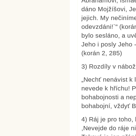
Abrahamovi, Ismael
dáno Mojžíšovi, Je
jejich. My nečiním
odevzdáni!`" (korá
bylo sesláno, a uvě
Jeho i posly Jeho 
(korán 2, 285)
3) Rozdíly v nábo
„Nechť nenávist k 
nevede k hříchu! 
bohabojnosti a nep
bohabojní, vždyť Bů
4) Ráj je pro toho,
,Nevejde do ráje n