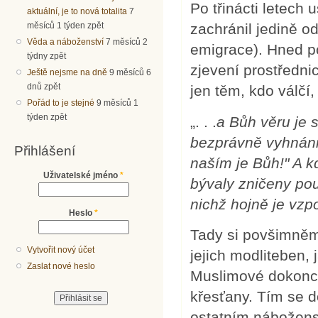
Po třinácti letech
aktuální, je to nová totalita
7
měsíců 1 týden zpět
zachránil jedině 
Věda a náboženství
7 měsíců 2
emigrace). Hned p
týdny zpět
zjevení prostředni
Ještě nejsme na dně
9 měsíců 6
dnů zpět
jen těm, kdo válčí,
Pořád to je stejné
9 měsíců 1
týden zpět
„. . .
a Bůh věru je 
bezprávně vyhnáni 
Přihlášení
naším je Bůh!" A k
Uživatelské jméno
*
bývaly zničeny pou
nichž hojně je vz
Heslo
*
Tady si povšimněm
Vytvořit nový účet
jejich modliteben, 
Zaslat nové heslo
Muslimové dokonce
křesťany. Tím se d
ostatním nábožens