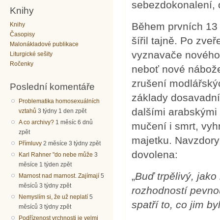
sebezdokonalení, 
Knihy
Během prvních 13 l
Knihy
Časopisy
šířil tajně. Po zv
Malonákladové publikace
vyznavače nového 
Liturgické sešity
Ročenky
neboť nové nábože
zrušení modlářskýc
Poslední komentáře
základy dosavadní
Problematika homosexuálních
dalšími arabskými
vztahů
3 týdny 1 den zpět
A co archivy?
1 měsíc 6 dnů
mučení i smrt, vyhn
zpět
majetku. Navzdory
Přímluvy
2 měsíce 3 týdny zpět
dovolena:
Karl Rahner "do nebe může
3
měsíce 1 týden zpět
„
Buď trpělivý, jako b
Marnost nad marnost. Zajímají
5
měsíců 3 týdny zpět
rozhodností pevnou
Nemyslím si, že už neplatí
5
spatří to, co jim by
měsíců 3 týdny zpět
Podřízenost vrchnosti je velmi