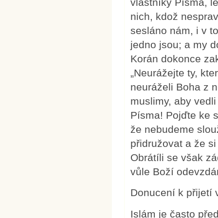
vlastníky Písma, 
nich, kdož nesprave
sesláno nám, i v t
jedno jsou; a my d
Korán dokonce zak
„Neurážejte ty, kte
neuráželi Boha z ne
muslimy, aby vedli 
Písma! Pojďte ke 
že nebudeme slou
přidružovat a že s
Obrátíli se však z
vůle Boží odevzdáni
Donucení k přijetí 
Islám je často pře