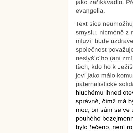
jako zaříkávadlo. Př
evangelia.
Text sice neumožňuj
smyslu, nicméně z n
mluví, bude uzdrave
společnost považuje
neslyšícího (ani zm
těch, kdo ho k Ježíš
jeví jako málo komu
paternalistické soli
hluchému ihned otevř
správně, čímž má bý
moc, on sám se ve s
pouhého bezejmenné
bylo řečeno, není r