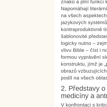
znaků a plní funkci
Napomáhají literární
na všech aspektech 
jazykových systémů 
kontraproduktivně tí
šablonovité předsta
logicky nutno – zej
vlivu Bible – číst i
formou vyprávění sl
konstruktu, jímž je
obrazů vzbuzujících 
podíl na všech obla
2. Představy o
medicíny a ant
V konfrontaci s kri