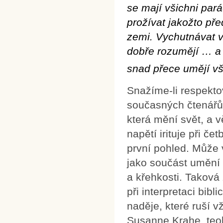
se mají všichni par
prožívat jakožto pře
zemi. Vychutnávat v
dobře rozumějí … a 
snad přece umějí vš
Snažíme-li respekto
současných čtenářů
která mění svět, a 
napětí irituje při č
první pohled. Může
jako součást umění 
a křehkosti. Taková 
při interpretaci bib
naděje, které ruší v
Susanne Krahe, teol