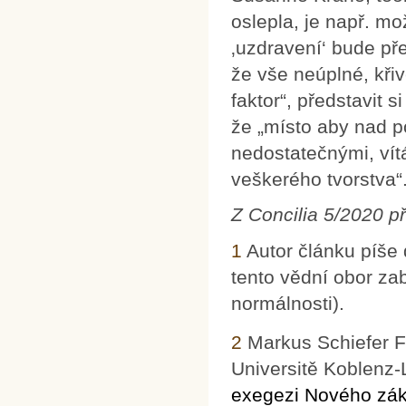
oslepla, je např. mo
‚uzdravení‘ bude př
že vše neúplné, kři
faktor“, představit s
že „místo aby nad p
nedostatečnými, vítá
veškerého tvorstva“
Z Concilia 5/2020 p
1
Autor článku píše
tento vědní obor z
normálnosti).
2
Markus Schiefer Fe
Universitě Koblenz
exegezi Nového záko