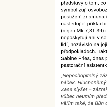
představy o tom, co
symbolizují osvobo
postižení znamenají 
následující příklad 
(nejen Mk 7,31.39) r
neposkytují ani v s
lidí, nezávisle na j
předpokladech. Tak
Sabine Fries, dnes 
pastorační asistentk
„
Nepochopitelný záz
háček. Hluchoněmý č
Zase slyšet – zázra
vůbec neumím předsta
věřím také, že Bůh 