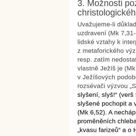
3. Možnosti po
christologické
Uvažujeme-li důklad
uzdravení (Mk 7,31-
lidské vztahy k inter
z metaforického výz
resp. zatím nedosta
vlastně Ježíš je (Mk
v Ježíšových podobe
rozsévači výzvou „S
slyšení, slyš!“ (ver
slyšené pochopit a v
(Mk 6,52). A necháp
proměněních chleba 
„kvasu farizeů“ a o H