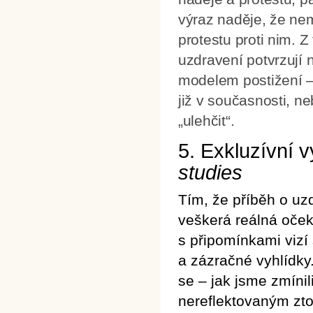
výraz naděje, že ne
protestu proti nim. 
uzdravení potvrzují 
modelem postižení –
již v současnosti, n
„ulehčit“.
5. Exkluzívní v
studies
Tím, že příběh o uz
veškerá reálná oček
s připomínkami vizí
a zázračné vyhlídky
se – jak jsme zmíni
nereflektovaným zt