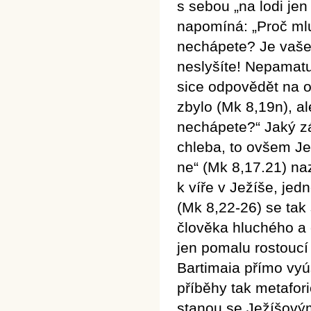
s sebou „na lodi jen
napomíná:
„Proč ml
nechápete? Je vaše 
neslyšíte! Nepamatu
sice odpovědět na o
zbylo (Mk 8,19n), a
nechápete?“ Jaký zá
chleba, to ovšem Je
ne“ (Mk 8,17.21) naz
k víře v Ježíše, jed
(Mk 8,22-26) se tak 
člověka hluchého a
jen pomalu rostoucí
Bartimaia přímo vyú
příběhy tak metafori
stanou se Ježíšovým