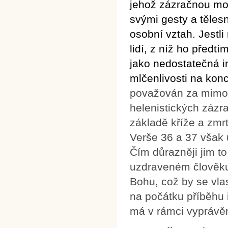
jehož zázračnou moc
svými gesty a těles
osobní vztah. Jestl
lidí, z níž ho před
jako nedostatečná i
mlčenlivosti na konc
považován za mimořá
helenistických zázra
základě kříže a zmr
Verše 36 a 37 však u
Čím důrazněji jim to
uzdraveném člověku 
Bohu, což by se vla
na počátku příběhu 
má v rámci vyprávěn