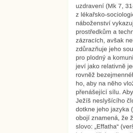
uzdravení (Mk 7, 31-
z lékařsko-sociologi
náboženství vykazu
prostředkům a techn
zázracích, avšak ne
zdůrazňuje jeho sou
pro plodný a komuni
jeví jako relativně
rovněž bezejmenného
ho, aby na něho vlož
přenášející sílu. Ab
Ježíš neslyšícího čl
dotkne jeho jazyka 
obojí znamená, že ž
slovo: „Effatha“ (ve