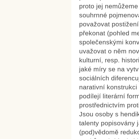
proto jej nemůžeme
souhrnné pojmenová
považovat postižení
překonat (pohled m
společenskými konve
uvažovat o něm nově
kulturní, resp. hist
jaké míry se na vyt
sociálních diferencu
narativní konstrukci
podílejí literární fo
prostřednictvím prot
Jsou osoby s hendik
talenty popisovány 
(pod)vědomě redukov