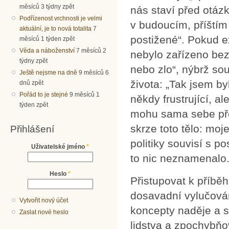
měsíců 3 týdny zpět
nás staví před otáz
Podřízenost vrchnosti je velmi
v budoucím, příštím 
aktuální, je to nová totalita
7
postižené“. Pokud e
měsíců 1 týden zpět
Věda a náboženství
7 měsíců 2
nebylo zařízeno bez
týdny zpět
nebo zlo“, nýbrž sou
Ještě nejsme na dně
9 měsíců 6
života: „Tak jsem by
dnů zpět
Pořád to je stejné
9 měsíců 1
někdy frustrující, al
týden zpět
mohu sama sebe pře
skrze toto tělo: moj
Přihlášení
politiky souvisí s p
Uživatelské jméno
*
to nic neznamenalo.
Heslo
*
Přistupovat k příběh
dosavadní vylučová
Vytvořit nový účet
koncepty naděje a s
Zaslat nové heslo
lidstva a zpochybňo