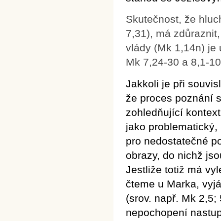
Skutečnost, že hlu
7,31), má zdůraznit
vlády (Mk 1,14n) je
Mk 7,24-30 a 8,1-10)
Jakkoli je při souvi
že proces poznání s
zohledňující kontex
jako problematický,
pro nedostatečné poz
obrazy, do nichž js
Jestliže totiž má vy
čteme u Marka, vyjád
(srov. např. Mk 2,5;
nepochopení nastup