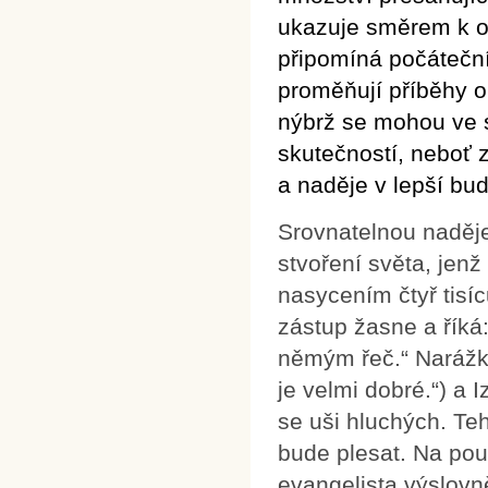
ukazuje směrem k ob
připomíná počátečn
proměňují příběhy o
nýbrž se mohou ve s
skutečností, neboť z
a naděje v lepší bu
Srovnatelnou naděje
stvoření světa, jen
nasycením čtyř tisí
zástup žasne a říká
němým řeč.“ Narážko
je velmi dobré.“) a 
se uši hluchých. Te
bude plesat. Na pouš
evangelista výslovn