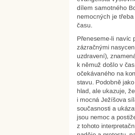
dílem samotného Boh
nemocných je třeba 
času.
Přeneseme-li navíc 
zázračnými nasycení
uzdravení), znamená
k němuž došlo v čase
očekávaného na konc
stavu. Podobně jako 
hlad, ale ukazuje, 
i mocná Ježíšova síla
současnosti a ukáza
jsou nemoc a postiž
z tohoto interpretač
naděje a protestu, p