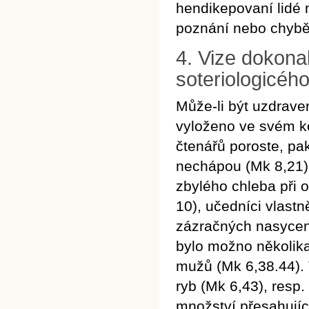
hendikepovaní lidé
poznání nebo chybějí
4. Vize dokonal
soteriologicéh
Může-li být uzdrave
vyloženo ve svém ko
čtenářů poroste, pa
nechápou (Mk 8,21),
zbylého chleba při 
10), učedníci vlast
zázračných nasycení
bylo možno několika c
mužů (Mk 6,38.44).
ryb (Mk 6,43), resp
množství přesahující