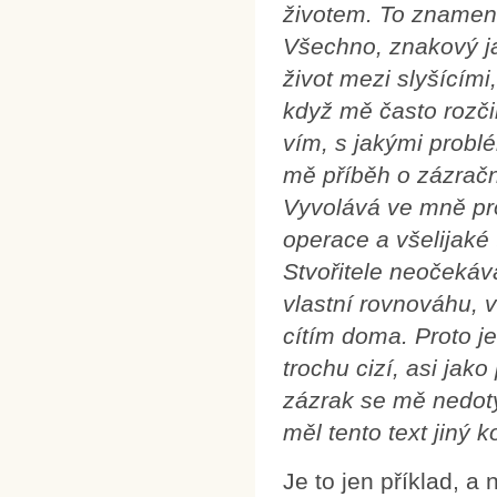
životem. To znamená
Všechno, znakový ja
život mezi slyšícími
když mě často rozči
vím, s jakými problé
mě příběh o zázrač
Vyvolává ve mně pro
operace a všelijaké
Stvořitele neočekáv
vlastní rovnováhu, v
cítím doma. Proto j
trochu cizí, asi jak
zázrak se mě nedotý
měl tento text jiný k
Je to jen příklad, a