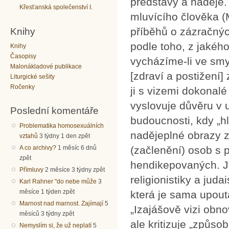
představy a naděje.
Křesťanská společenství I.
mluvícího člověka (
Knihy
příběhů o zázračný
podle toho, z jakéh
Knihy
Časopisy
vycházíme-li ve smy
Malonákladové publikace
[zdraví a postižení] 
Liturgické sešity
Ročenky
ji s vizemi dokonalé
vyslovuje důvěru v 
Poslední komentáře
budoucnosti, kdy „hl
Problematika homosexuálních
nadějeplné obrazy 
vztahů
3 týdny 1 den zpět
A co archivy?
1 měsíc 6 dnů
(začlenění) osob s 
zpět
hendikepovaných. Ju
Přímluvy
2 měsíce 3 týdny zpět
religionistiky a jud
Karl Rahner "do nebe může
3
měsíce 1 týden zpět
která je sama upout
Marnost nad marnost. Zajímají
5
„Izajášově vizi obn
měsíců 3 týdny zpět
ale kritizuje „způso
Nemyslím si, že už neplatí
5