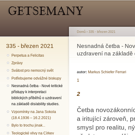
Hlavní menu
Sekundární menu
Př
hl
o
Domů
›
335 - březen 2021
335 - březen 2021
Jste zde
Nesnadná četba - Nové 
uzdravení na základě di
Perpetua a Felicitas
Zprávy
Svátost pro nemocný svět
autor:
Markus Schiefer Ferrari
Potřebujeme odvážné biskupy
1
Nesnadná četba - Nové kritické
přístupy k interpretaci
2
biblických příběhů o uzdravení
na základě dis/ability studies.
Četba novozákonních
Vzpomínky na Jana Sokola
a iritující zároveň,
(18.4.1936 – 16.2.2021)
Bylo to trochu jinak...
smysl pro realitu, n
Teologické vlivy na Církev