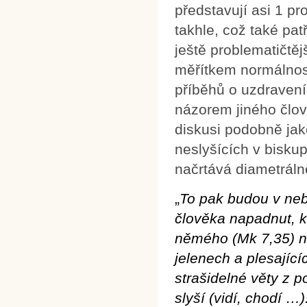
představují asi 1 pr
takhle, což také pat
ještě problematičtějš
měřítkem normálnost
příběhů o uzdravení
názorem jiného člov
diskusi podobně jako
neslyšících v bisk
načrtává diametráln
„
To pak budou v neb
člověka napadnut, k
němého (Mk 7,35) ne
jelenech a plesajíc
strašidelné věty z 
slyší (vidí, chodí …