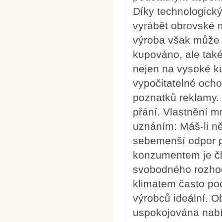
Díky technologic
vyrábět obrovské 
výroba však může p
kupováno, ale tak
nejen na vysoké kup
vypočitatelné ocho
poznatků reklamy. 
přání. Vlastnění 
uznáním: Máš-li ně
sebemenší odpor p
konzumentem je čl
svobodného rozhodn
klimatem často po
výrobců ideální. O
uspokojována nab