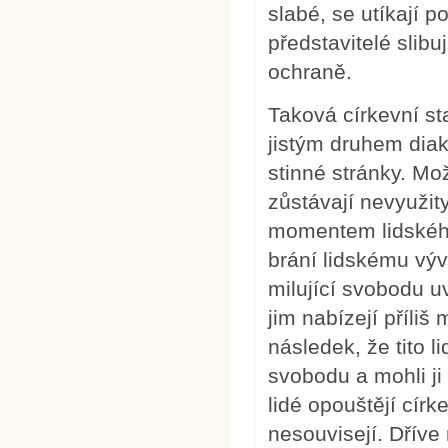
slabé, se utíkají 
představitelé slibu
ochraně.
Taková církevní st
jistým druhem diak
stinné stránky. Mo
zůstávají nevyužit
momentem lidského 
brání lidskému vývo
milující svobodu uv
jim nabízejí příli
následek, že tito li
svobodu a mohli ji 
lidé opouštějí cír
nesouvisejí. Dříve