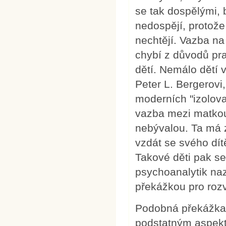
se tak dospělými,
nedospějí, protož
nechtějí. Vazba na
chybí z důvodů pr
dětí. Nemálo dětí 
Peter L. Bergerovi,
moderních "izolova
vazba mezi matkou 
nebývalou. Ta má z
vzdát se svého dít
Takové děti pak set
psychoanalytik nazv
překážkou pro rozv
Podobná překážka s
podstatným aspekt