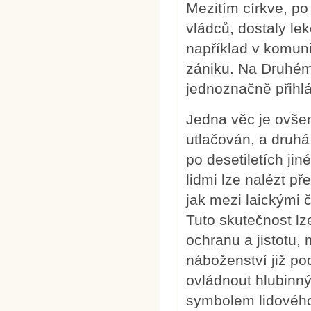
Mezitím církve, po 
vládců, dostaly le
například v komuni
zániku. Na Druhém 
jednoznačně přihl
Jedna věc je ovšem
utlačován, a druhá
po desetiletích jin
lidmi lze nalézt př
jak mezi laickými č
Tuto skutečnost lze
ochranu a jistotu
náboženství již po
ovládnout hlubinný
symbolem lidového 