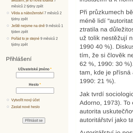
aktuální, je to nová totalita
7
měsíců 2 týdny zpět
Při průzkumech běh
Věda a náboženství
7 měsíců 2
týdny zpět
méně lidí "autorit
Ještě nejsme na dně
9 měsíců 1
ztratila na důležit
týden zpět
už tolik nestěžují
Pořád to je stejné
9 měsíců 2
týdny zpět
1990 40 %). Disku
tím, že si člověk n
Přihlášení
62 %, 1990: 30 %)
Uživatelské jméno
*
tam, kde je přísná 
1990: 21 %).
Heslo
*
Jak tvrdí sociologi
Vytvořit nový účet
Adorno, 1973). To
Zaslat nové heslo
autorita uskutečňo
autoritářství jako 
Autoritářství je po