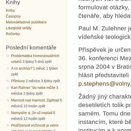
Knihy
formulovat otázky,
Knihy
čtenáře, aby hleda
Časopisy
Malonákladové publikace
Paul M. Zulehner j
Liturgické sešity
Ročenky
vídeňské teologick
Poslední komentáře
Příspěvek je určen
Problematika homosexuálních
36. konferenci Me
vztahů
3 týdny 5 dnů zpět
srpna 2004 v Brati
A co archivy?
1 měsíc 1 týden
hlásit představite
zpět
Přímluvy
2 měsíce 3 týdny zpět
p.stephens@volny
Karl Rahner "do nebe může
3
měsíce 2 týdny zpět
Žádný jiný charakt
Marnost nad marnost. Zajímají
6
desetiletích tolik
měsíců 10 hodin zpět
samém. Tomu dnes 
Nemyslím si, že už neplatí
6
měsíců 12 hodin zpět
instancím, které bě
Podřízenost vrchnosti je velmi
institucím a k nor