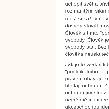
uchopit svět a přiv
rozmanitými silam
musí si každý člov
dovede stavět most
Člověk s tímto "po
svobody. Člověk j
svobody stal. Bez
člověka neuskuteč
Jak je to však s l
"pontifikálního já
právem obávají, že 
hledají ochranu. Žij
ochranu jim slouží
neměnné instituce.
akceschopnou ident