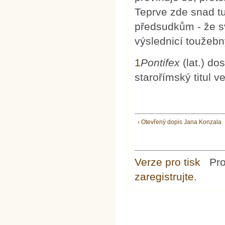
Teprve zde snad t
předsudkům - že sv
výslednicí toužebn
1
Pontifex
(lat.) do
starořímský titul 
‹ Otevřený dopis Jana Konzala
Verze pro tisk
Pr
zaregistrujte
.