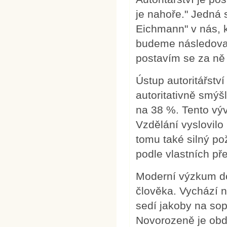
je nahoře." Jedná 
Eichmann" v nás, k
budeme následovat.
postavím se za ně i 
Ústup autoritářství
autoritativně smýšl
na 38 %. Tento výv
Vzdělání vyslovil
tomu také silný p
podle vlastních př
Moderní výzkum dok
člověka. Vychází n
sedí jakoby na sop
Novorozeně je obda