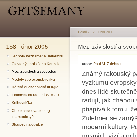
Hlavní menu
Sekundární menu
Př
hl
o
Domů
›
158 - únor 2005
158 - únor 2005
Jste zde
Mezi závislostí a svo
Jednota neznamená uniformitu
autor:
Paul M. Zulehner
Otevřený dopis Jana Konzala
Mezi závislostí a svobodou
Známý rakouský pa
Modely společenství církví
výzkumu evropských
Dětská eucharistická liturgie
dnes lidé skutečně 
Ekumenická rada církví v ČR
radují, jak chápou
Knihovnička
přispívá k tomu, že
Chcete studovat teologii
Zulehner se zamýšl
ekumenicky?
Sloupec na obálce
moderní kultury. P
nosných vizí a och