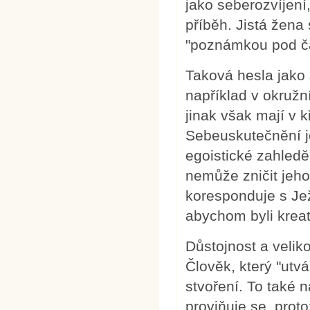
jako seberozvíjení
příběh. Jistá žena 
"poznámkou pod ča
Taková hesla jako 
například v okružn
jinak však mají v 
Sebeuskutečnění j
egoistické zahledě
nemůže zničit jeh
koresponduje s Je
abychom byli kreati
Důstojnost a veliko
Člověk, který "utvá
stvoření. To také
proviňuje se, prot