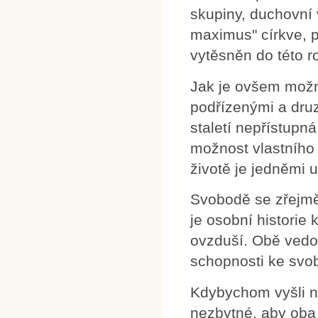
skupiny, duchovní v
maximus" církve, 
vytěsněn do této r
Jak je ovšem možné
podřízenými a druzí
staletí nepřístupn
možnost vlastníh
životě je jedněmi
Svobodě se zřejmě
je osobní historie 
ovzduší. Obě vedou
schopnosti ke svo
Kdybychom vyšli na
nezbytné, aby oba p