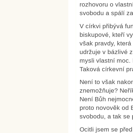
rozhovoru o vlastn
svobodu a spálí z
V církvi přibývá f
biskupové, kteří v
však pravdy, která 
udržuje v bázlivé z
mysli vlastní moc.
Taková církevní p
Není to však nako
znemožňuje? Neřík
Není Bůh nejmocně
proto novověk od B
svobodu, a tak se
Ocitli jsem se pře