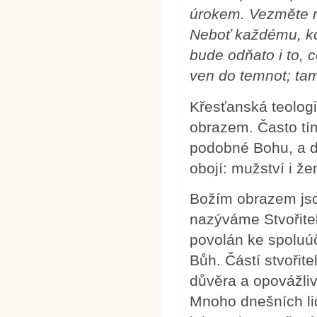
úrokem. Vezměte mu
Neboť každému, kd
bude odňato i to, 
ven do temnot; tam
Křesťanská teolog
obrazem. Často tí
podobné Bohu, a d
obojí: mužství i že
Božím obrazem jso
nazýváme Stvořitel
povolán ke spoluúča
Bůh. Částí stvořit
důvěra a opovážlivo
Mnoho dnešních lid