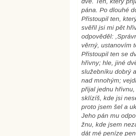
dvě. Ten, který při
pána. Po dlouhé do
Přistoupil ten, kter
svěřil jsi mi pět h
odpověděl: ,Správn
věrný, ustanovím t
Přistoupil ten se d
hřivny; hle, jiné 
služebníku dobrý a
nad mnohým; vejdi a
přijal jednu hřivnu,
sklízíš, kde jsi ne
proto jsem šel a uk
Jeho pán mu odpově
žnu, kde jsem neza
dát mé peníze peněž