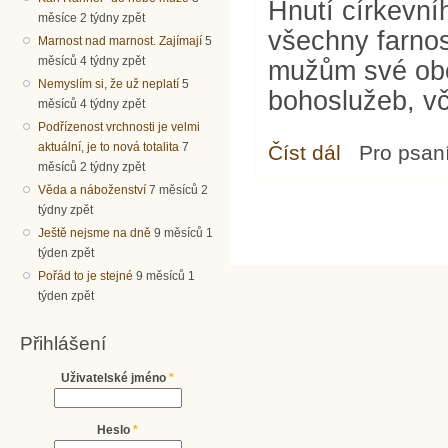
Hnutí církevníh
měsíce 2 týdny zpět
všechny farnos
Marnost nad marnost. Zajímají
5
měsíců 4 týdny zpět
mužům své ob
Nemyslím si, že už neplatí
5
bohoslužeb, vč
měsíců 4 týdny zpět
Podřízenost vrchnosti je velmi
aktuální, je to nová totalita
7
Číst dál
Výzva k laickému k
Pro psan
měsíců 2 týdny zpět
Věda a náboženství
7 měsíců 2
týdny zpět
Ještě nejsme na dně
9 měsíců 1
týden zpět
Pořád to je stejné
9 měsíců 1
týden zpět
Přihlášení
Uživatelské jméno
*
Heslo
*