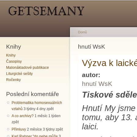
Hlavní menu
Sekundární menu
Př
hl
o
Domů
Knihy
Jste zde
hnutí WsK
Knihy
Výzva k laic
Časopisy
Malonákladové publikace
autor:
Liturgické sešity
Ročenky
hnutí WsK
Tiskové sděle
Poslední komentáře
Problematika homosexuálních
Hnutí My jsme 
vztahů
3 týdny 4 dny zpět
tomu, aby 13. 
A co archivy?
1 měsíc 1 týden
zpět
laici.
Přímluvy
2 měsíce 3 týdny zpět
Karl Rahner "do nebe může
3