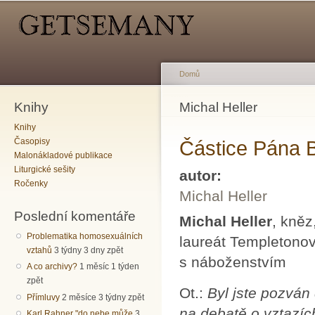
Hlavní menu
Sekundární menu
Př
hl
o
Domů
Knihy
Jste zde
Michal Heller
Knihy
Časopisy
Částice Pána 
Malonákladové publikace
Liturgické sešity
autor:
Ročenky
Michal Heller
Poslední komentáře
Michal Heller
, kněz
Problematika homosexuálních
laureát Templetonov
vztahů
3 týdny 3 dny zpět
s náboženstvím
A co archivy?
1 měsíc 1 týden
zpět
Ot.:
Byl jste pozvá
Přímluvy
2 měsíce 3 týdny zpět
na debatě o vztazíc
Karl Rahner "do nebe může
3