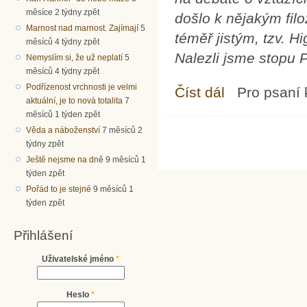
měsíce 2 týdny zpět
došlo k nějakým fil
Marnost nad marnost. Zajímají
5
téměř jistým, tzv. 
měsíců 4 týdny zpět
Nalezli jsme stopu
Nemyslím si, že už neplatí
5
měsíců 4 týdny zpět
Podřízenost vrchnosti je velmi
Číst dál
Částice Pána Boha
Pro psaní
aktuální, je to nová totalita
7
měsíců 1 týden zpět
Věda a náboženství
7 měsíců 2
týdny zpět
Ještě nejsme na dně
9 měsíců 1
týden zpět
Pořád to je stejné
9 měsíců 1
týden zpět
Přihlášení
Uživatelské jméno
*
Heslo
*