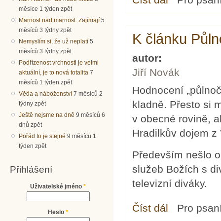
měsíce 1 týden zpět
Marnost nad marnost. Zajímají
5
měsíců 3 týdny zpět
K článku Půln
Nemyslím si, že už neplatí
5
měsíců 3 týdny zpět
autor:
Podřízenost vrchnosti je velmi
Jiří Novák
aktuální, je to nová totalita
7
měsíců 1 týden zpět
Hodnocení „půlnoč
Věda a náboženství
7 měsíců 2
kladně. Přesto si 
týdny zpět
Ještě nejsme na dně
9 měsíců 6
v obecné rovině, a
dnů zpět
Hradilkův dojem z
Pořád to je stejné
9 měsíců 1
týden zpět
Především nešlo o 
služeb Božích s di
Přihlášení
televizní diváky.
Uživatelské jméno
*
Číst dál
K článku Půlnoční u
Pro psan
Heslo
*