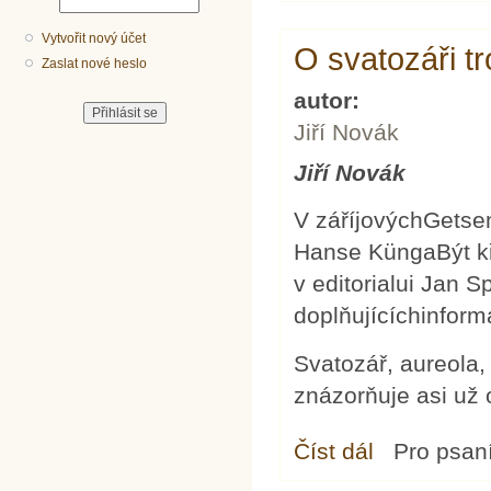
Vytvořit nový účet
O svatozáři tr
Zaslat nové heslo
autor:
Jiří Novák
Jiří Novák
V záříjovýchGetse
Hanse KüngaBýt kř
v editorialui Jan S
doplňujícíchinform
Svatozář, aureola, 
znázorňuje asi už 
Číst dál
O svatozáři trochu j
Pro psan