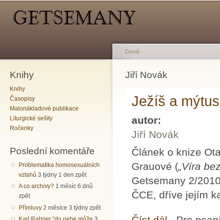
Hlavní menu
Sekundární menu
Př
hl
o
Domů
Knihy
Jste zde
Jiří Novák
Knihy
Ježíš a mýtus
Časopisy
Malonákladové publikace
autor:
Liturgické sešity
Ročenky
Jiří Novák
Poslední komentáře
Článek o knize Ot
Grauové (
„Víra be
Problematika homosexuálních
vztahů
3 týdny 1 den zpět
Getsemany 2/2010
A co archivy?
1 měsíc 6 dnů
ČCE, dříve jejím k
zpět
Přímluvy
2 měsíce 3 týdny zpět
Číst dál
Ježíš a mýtus o Kri
Pro psan
Karl Rahner "do nebe může
3