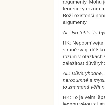
argumenty. Mohu j
teoretický rozum m
Boží existenci ne
argumenty.
AL: No tohle, to by
HK: Neposmívejte 
straně svoji dětsko
rozum v otázkách 
záležitost důvěry
AL: Důvěryhodné, 
nerozumné a myslím
to znamená věřit n
HK: To je velmi šp
jednou větou z lis