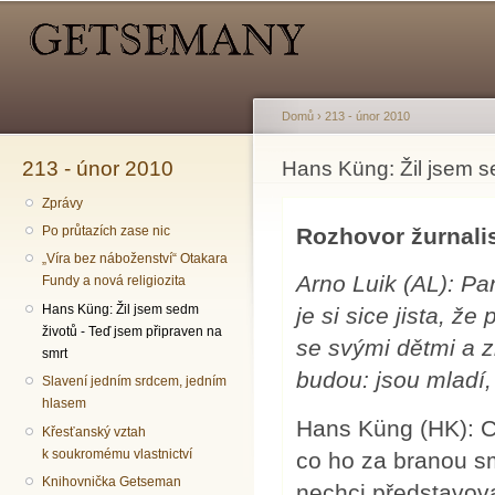
Hlavní menu
Sekundární menu
Př
hl
o
Domů
›
213 - únor 2010
213 - únor 2010
Jste zde
Hans Küng: Žil jsem s
Zprávy
Rozhovor žurnal
Po průtazích zase nic
„Víra bez náboženství“ Otakara
Arno Luik (AL): P
Fundy a nová religiozita
Hans Küng: Žil jsem sedm
je si sice jista, 
životů - Teď jsem připraven na
se svými dětmi a z
smrt
budou: jsou mladí,
Slavení jedním srdcem, jedním
hlasem
Hans Küng (HK): Ch
Křesťanský vztah
k soukromému vlastnictví
co ho za branou s
Knihovnička Getseman
nechci představova