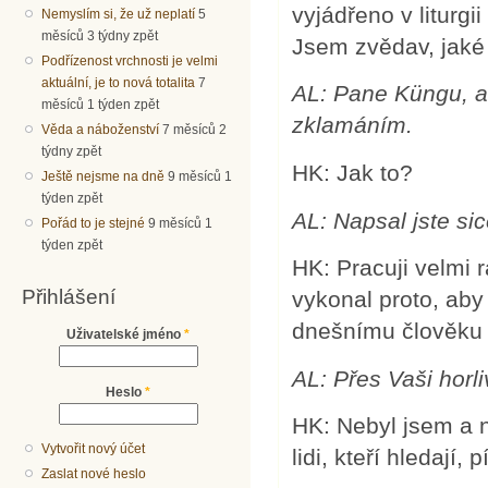
vyjádřeno v liturg
Nemyslím si, že už neplatí
5
měsíců 3 týdny zpět
Jsem zvědav, jaké
Podřízenost vrchnosti je velmi
aktuální, je to nová totalita
7
AL: Pane Küngu, al
měsíců 1 týden zpět
zklamáním.
Věda a náboženství
7 měsíců 2
týdny zpět
HK: Jak to?
Ještě nejsme na dně
9 měsíců 1
týden zpět
AL: Napsal jste sic
Pořád to je stejné
9 měsíců 1
týden zpět
HK: Pracuji velmi 
Přihlášení
vykonal proto, aby
dnešnímu člověku 
Uživatelské jméno
*
AL: Přes Vaši horliv
Heslo
*
HK: Nebyl jsem a n
Vytvořit nový účet
lidi, kteří hledají, 
Zaslat nové heslo