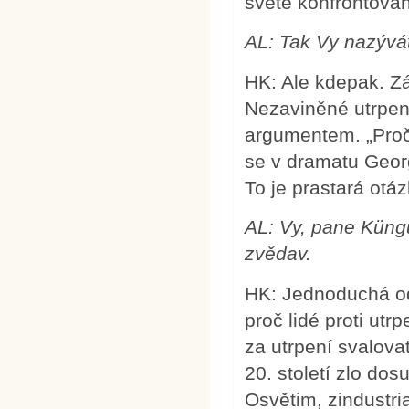
světě konfrontován
AL:
Tak Vy nazývá
HK: Ale kdepak. Zá
Nezaviněné utrpen
argumentem. „Proč 
se v dramatu Geor
To je prastará otá
AL: Vy, pane Küngu
zvědav.
HK: Jednoduchá od
proč lidé proti ut
za utrpení svalova
20. století zlo do
Osvětim, zindustr