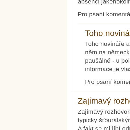
absenci jakéhokoli
Pro psaní koment
Toho novinář
Toho novináře a
něm na německé 
paušálně - u pol
informace je vla
Pro psaní kome
Zajímavý rozh
Zajímavý rozhovor.
typicky šťouralský
A fakt se mi líbí o