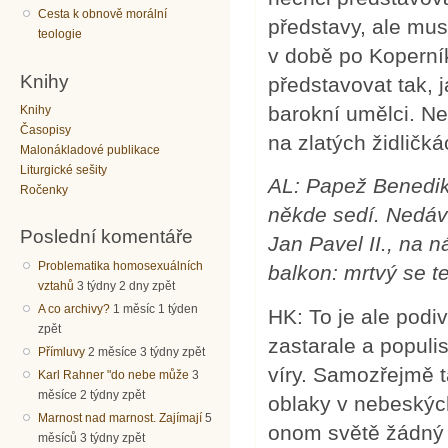
Cesta k obnově morální
představy, ale mus
teologie
v době po Koperník
Knihy
představovat tak, 
barokní umělci. Ne
Knihy
Časopisy
na zlatých židličká
Malonákladové publikace
Liturgické sešity
AL: Papež Benedikt
Ročenky
někde sedí. Nedáv
Poslední komentáře
Jan Pavel II., na 
Problematika homosexuálních
balkon: mrtvý se t
vztahů
3 týdny 2 dny zpět
A co archivy?
1 měsíc 1 týden
HK: To je ale podi
zpět
zastarale a populi
Přímluvy
2 měsíce 3 týdny zpět
víry. Samozřejmě 
Karl Rahner "do nebe může
3
měsíce 2 týdny zpět
oblaky v nebeskýc
Marnost nad marnost. Zajímají
5
onom světě žádný m
měsíců 3 týdny zpět