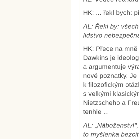
HK: ... řekl bych: 
AL: Řekl by: všech
lidstvo nebezpečn
HK: Přece na mně n
Dawkins je ideolo
a argumentuje výra
nové poznatky. Je
k filozofickým otá
s velkými klasický
Nietzscheho a Freu
tenhle ...
AL: „Náboženství",
to myšlenka bezcit