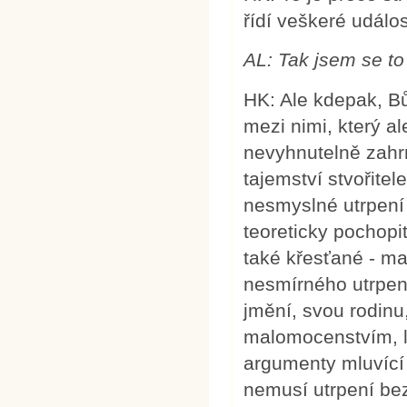
řídí veškeré událo
AL:
Tak jsem se to
HK: Ale kdepak, Bů
mezi nimi, který a
nevyhnutelně zahrn
tajemství stvořitel
nesmyslné utrpení 
teoreticky pochopit
také křesťané - ma
nesmírného utrpení
jmění, svou rodinu
malomocenstvím, l
argumenty mluvící 
nemusí utrpení bez