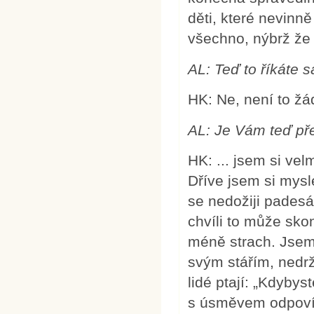
děti, které nevinně
všechno, nýbrž že 
AL:
Teď to říkáte 
HK: Ne, není to žá
AL:
Je Vám teď pře
HK: ... jsem si ve
Dříve jsem si mysl
se nedožiji padesá
chvíli to může sko
méně strach. Jsem
svým stářím, nedr
lidé ptají: „Kdybys
s úsměvem odpovíd