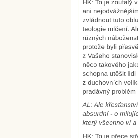
HK: To je zoufalý 
ani nejodvážnější
zvládnout tuto obl
teologie mlčení. Al
různých náboženstv
protože byli přesvě
z Vašeho stanovisk
něco takového jako
schopna utěšit li
z duchovních velik
pradávný problém ut
AL:
Ale křesťanství
absurdní - o miluj
který všechno ví a
HK: To je přece s