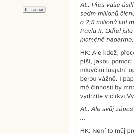
AL: Přes vaše úsil
sedm milionů členů
o 2,5 milionů lidí
Pavla II. Odřel jste
nicméně nadarmo.
HK: Ale kdež, přec
píší, jakou pomocí 
mluvčím loajalní o
berou vážně. I pap
mé činnosti by mnoz
vydržíte v církvi Vy
AL: Ale svůj zápas
...
HK: Není to můj pr