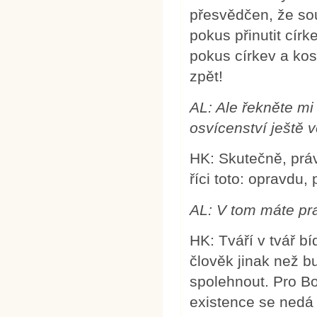
přesvědčen, že sou
pokus přinutit círk
pokus církev a kos
zpět!
AL: Ale řekněte mi
osvícenství ještě v
HK: Skutečně, prá
říci toto: opravdu, 
AL: V tom máte pr
HK: Tváří v tvář b
člověk jinak než 
spolehnout. Pro B
existence se nedá