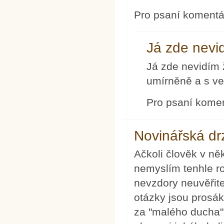
Pro psaní koment
Já zde nevi
Já zde nevidím 
umírněně a s ve
Pro psaní kome
Novinářská dr
Ačkoli člověk v ně
nemyslím tenhle ro
nevzdory neuvěřite
otázky jsou prosák
za "malého ducha",