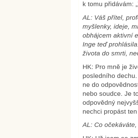
k tomu přidávám: „
AL: Váš přítel, pro
myšlenky, ideje, m
obhájcem aktivní e
Inge teď prohlásila
života do smrti, ne
HK: Pro mně je živ
posledního dechu.
ne do odpovědnost
nebo soudce. Je t
odpovědný nejvyšš
nechci propást ten
AL:
Co očekáváte,