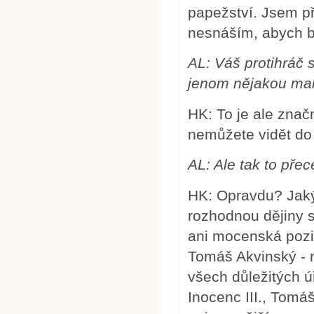
papežství. Jsem př
nesnáším, abych by
AL: Váš protihráč 
jenom nějakou mal
HK: To je ale znač
nemůžete vidět do 
AL: Ale tak to pře
HK: Opravdu? Jaký
rozhodnou dějiny s
ani mocenská pozic
Tomáš Akvinský - n
všech důležitých ú
Inocenc III., Tomá