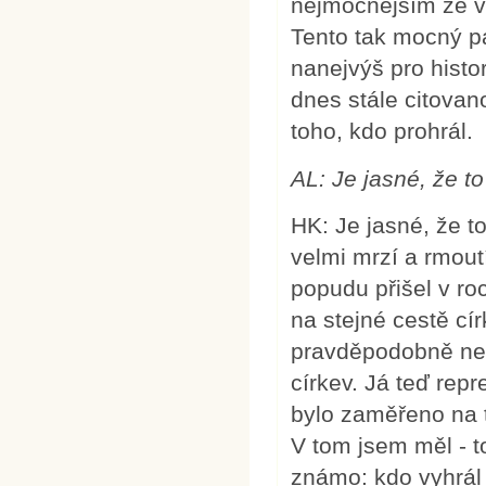
nejmocnějším ze v
Tento tak mocný p
nanejvýš pro histor
dnes stále citovan
toho, kdo prohrál.
AL: Je jasné, že to
HK: Je jasné, že t
velmi mrzí a rmout
popudu přišel v ro
na stejné cestě cír
pravděpodobně neby
církev. Já teď repr
bylo zaměřeno na to
V tom jsem měl - t
známo: kdo vyhrál 