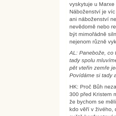
vyskytuje u Marxe -
Náboženství je víc
ani náboženství n
nevědomě nebo rez
být mimořádně sil
nejenom různě vyk
AL: Panebože, co t
tady spolu mluvím
pět vteřin zemře j
Povídáme si tady a
HK: Proč Bůh nezab
300 před Kristem m
že bychom se měli n
kdo věří v živého, 