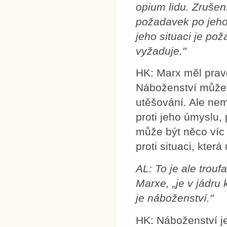
opium lidu. Zrušení
požadavek po jeho 
jeho situaci je pož
vyžaduje."
HK: Marx měl prav
Náboženství může 
utěšování. Ale nem
proti jeho úmyslu,
může být něco víc 
proti situaci, která
AL: To je ale troufa
Marxe, „je v jádru 
je náboženství."
HK: Náboženství j