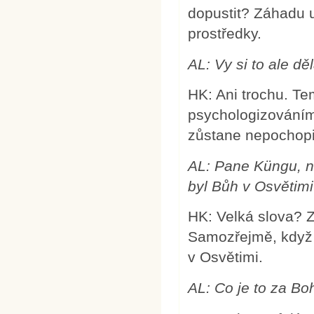
dopustit? Záhadu 
prostředky.
AL:
Vy si to ale dě
HK: Ani trochu. Te
psychologizováním
zůstane nepochopi
AL:
Pane Küngu, n
byl Bůh v Osvětim
HK: Velká slova? 
Samozřejmě, když B
v Osvětimi.
AL: Co je to za Boh