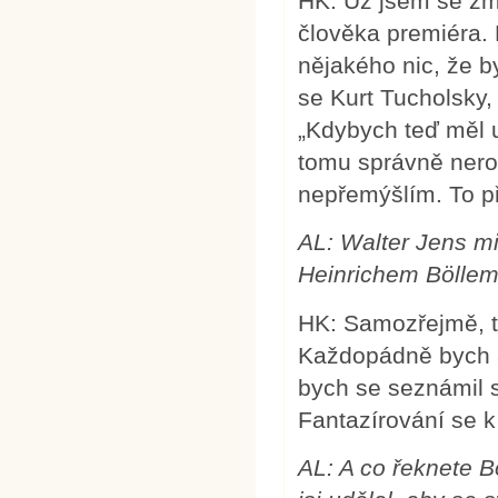
HK: Už jsem se zmí
člověka premiéra.
nějakého nic, že by
se Kurt Tucholsky, 
„Kdybych teď měl u
tomu správně neroz
nepřemýšlím. To p
AL: Walter Jens mi
Heinrichem Böllem
HK: Samozřejmě, ta
Každopádně bych a
bych se seznámil 
Fantazírování se k
AL: A co řeknete Bo