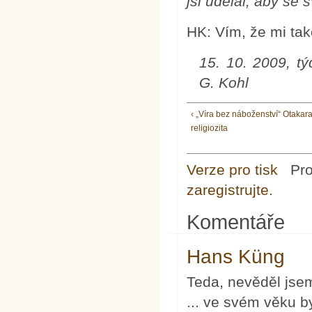
jsi udělal, aby se s
HK: Vím, že mi tak
15. 10. 2009, týd
G. Kohl
‹ „Víra bez náboženství“ Otakar
religiozita
Verze pro tisk
Pr
zaregistrujte
.
Komentáře
Hans Küng
Teda, nevěděl jsem
... ve svém věku b