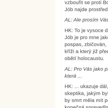
vzbouřit se proti B
Jób najde prostřed
AL:
Ale prosím Vás
HK: To je vysoce d
Jób je pro mne jak
pospas, zbičován,
kříži a který již p
obětí holocaustu.
AL:
Pro Vás jako pr
která ...
HK: ... ukazuje dál
skeptika, jakým by
by smrt měla mít p
konečná spravedln