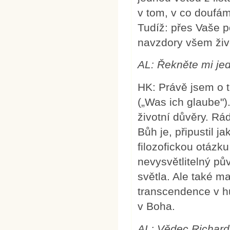
v tom, v co doufám
Tudíž: přes Vaše p
navzdory všem živ
AL: Řekněte mi je
HK: Právě jsem o 
(„Was ich glaube")
životní důvěry. Rá
Bůh je, připustil 
filozofickou otázku
nevysvětlitelný pů
světla. Ale také m
transcendence v h
v Boha.
AL: Vědec Richard 