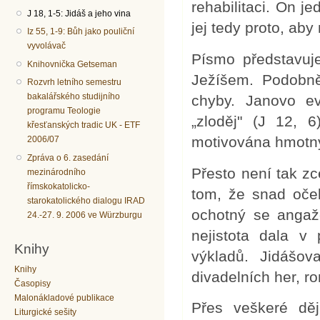
rehabilitaci. On j
J 18, 1-5: Jidáš a jeho vina
jej tedy proto, ab
Iz 55, 1-9: Bůh jako pouliční
vyvolávač
Písmo představuje
Knihovnička Getseman
Ježíšem. Podobně 
Rozvrh letního semestru
bakalářského studijního
chyby. Janovo ev
programu Teologie
„zloděj" (J 12, 
křesťanských tradic UK - ETF
motivována hmotn
2006/07
Zpráva o 6. zasedání
Přesto není tak zc
mezinárodního
římskokatolicko-
tom, že snad oček
starokatolického dialogu IRAD
ochotný se angaž
24.-27. 9. 2006 ve Würzburgu
nejistota dala v
Knihy
výkladů. Jidášo
Knihy
divadelních her, ro
Časopisy
Malonákladové publikace
Přes veškeré dě
Liturgické sešity