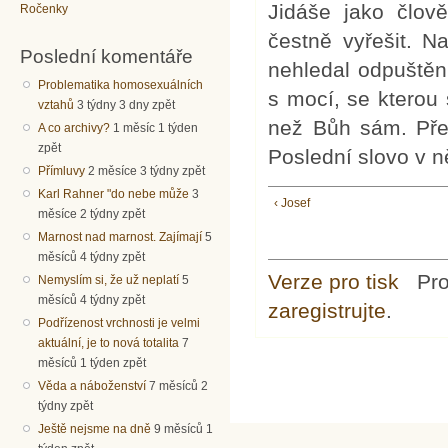
Jidáše jako člov
Ročenky
čestně vyřešit. N
Poslední komentáře
nehledal odpuštěn
Problematika homosexuálních
s mocí, se kterou 
vztahů
3 týdny 3 dny zpět
než Bůh sám. Pře
A co archivy?
1 měsíc 1 týden
zpět
Poslední slovo v 
Přímluvy
2 měsíce 3 týdny zpět
Karl Rahner "do nebe může
3
‹ Josef
měsíce 2 týdny zpět
Marnost nad marnost. Zajímají
5
měsíců 4 týdny zpět
Verze pro tisk
Pr
Nemyslím si, že už neplatí
5
měsíců 4 týdny zpět
zaregistrujte
.
Podřízenost vrchnosti je velmi
aktuální, je to nová totalita
7
měsíců 1 týden zpět
Věda a náboženství
7 měsíců 2
týdny zpět
Ještě nejsme na dně
9 měsíců 1