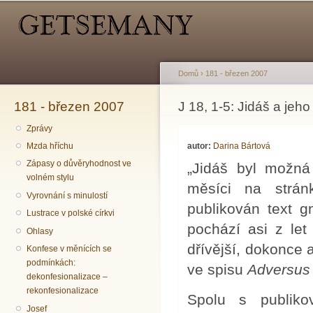
Hlavní menu
Sekundární menu
Př
hl
o
Domů
›
181 - březen 2007
181 - březen 2007
Jste zde
J 18, 1-5: Jidáš a jeho
Zprávy
autor:
Darina Bártová
Mzda hříchu
Zápasy o důvěryhodnost ve
„Jidáš byl možná
volném stylu
měsíci na strán
Vyrovnání s minulostí
publikován text g
Lustrace v polské církvi
pochází asi z le
Ohlasy
dřívější, dokonce 
Konfese v měnících se
podmínkách:
ve spisu
Adversus
dekonfesionalizace –
rekonfesionalizace
Spolu s publiko
Josef