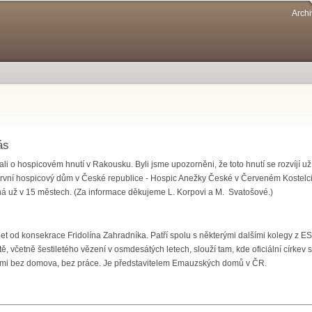
Přejít k
Archi
hlavnímu
obsahu
ás
ali o hospicovém hnutí v Rakousku. Byli jsme upozorněni, že toto hnutí se rozvíjí už
první hospicový dům v České republice - Hospic Anežky České v Červeném Kostel
ná už v 15 městech. (Za informace děkujeme L. Korpovi a M. Svatošové.)
t od konsekrace Fridolína Zahradníka. Patří spolu s některými dalšími kolegy z ES
tě, včetně šestiletého vězení v osmdesátých letech, slouží tam, kde oficiální církev
dmi bez domova, bez práce. Je představitelem Emauzských domů v ČR.