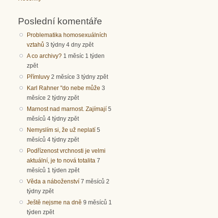
Poslední komentáře
Problematika homosexuálních
vztahů
3 týdny 4 dny zpět
A co archivy?
1 měsíc 1 týden
zpět
Přímluvy
2 měsíce 3 týdny zpět
Karl Rahner "do nebe může
3
měsíce 2 týdny zpět
Marnost nad marnost. Zajímají
5
měsíců 4 týdny zpět
Nemyslím si, že už neplatí
5
měsíců 4 týdny zpět
Podřízenost vrchnosti je velmi
aktuální, je to nová totalita
7
měsíců 1 týden zpět
Věda a náboženství
7 měsíců 2
týdny zpět
Ještě nejsme na dně
9 měsíců 1
týden zpět