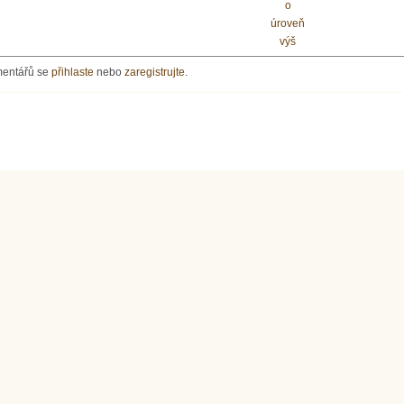
o
úroveň
výš
mentářů se
přihlaste
nebo
zaregistrujte
.