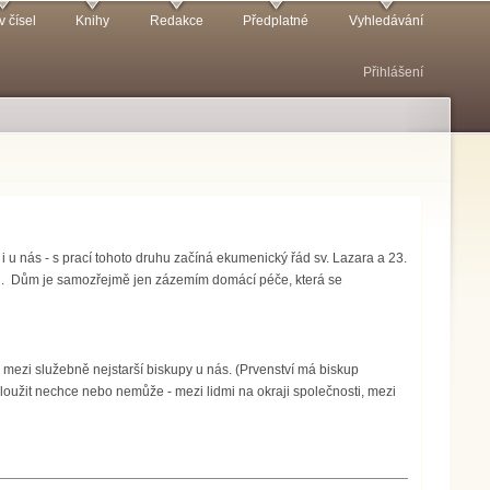
v čísel
Knihy
Redakce
Předplatné
Vyhledávání
Přihlášení
 i u nás - s prací tohoto druhu začíná ekumenický řád sv. Lazara a 23.
ci. Dům je samozřejmě jen zázemím domácí péče, která se
 mezi služebně nejstarší biskupy u nás. (Prvenství má biskup
 sloužit nechce nebo nemůže - mezi lidmi na okraji společnosti, mezi