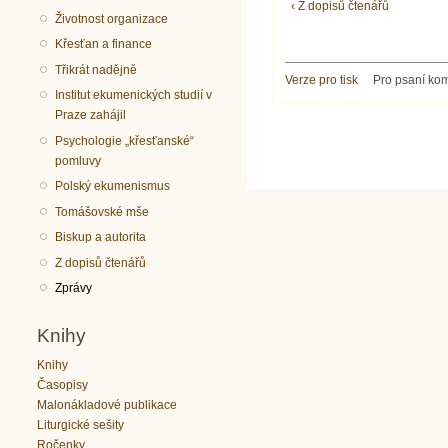
‹ Z dopisů čtenářů
Životnost organizace
Křesťan a finance
Třikrát nadějně
Verze pro tisk
Pro psaní ko
Institut ekumenických studií v
Praze zahájil
Psychologie „křesťanské“
pomluvy
Polský ekumenismus
Tomášovské mše
Biskup a autorita
Z dopisů čtenářů
Zprávy
Knihy
Knihy
Časopisy
Malonákladové publikace
Liturgické sešity
Ročenky