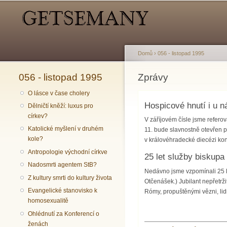
Hlavní menu
Sekundární menu
Domů
›
056 - listopad 1995
056 - listopad 1995
Jste zde
Zprávy
O lásce v čase cholery
Hospicové hnutí i u n
Dělničtí kněží: luxus pro
církev?
V záříjovém čísle jsme referov
Katolické myšlení v druhém
11. bude slavnostně otevřen 
kole?
v královéhradecké diecézi ko
Antropologie východní církve
25 let služby biskupa
Nadosmrti agentem StB?
Nedávno jsme vzpomínali 25 le
Z kultury smrti do kultury života
Otčenášek.) Jubilant nepřetrži
Evangelické stanovisko k
Rómy, propuštěnými vězni, li
homosexualitě
Ohlédnutí za Konferencí o
ženách