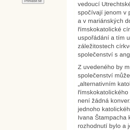
vedoucí Utrechtské
spočívají jenom v 
a v mariánských do
římskokatolické cí
uspořádání a tím 
záležitostech círk
společenství s ang
Z uvedeného by měl
společenství může 
„alternativním kat
římskokatolického 
není žádná konver
jednoho katolickéh
Ivana Štampacha k
rozhodnutí bylo a 