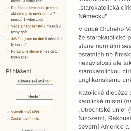
měsíců 4 týdny zpět
„starokatolická cír
Podřízenost vrchnosti je velmi
aktuální, je to nová totalita
7
Německu".
měsíců 1 týden zpět
Věda a náboženství
7 měsíců 2
V době Druhého Va
týdny zpět
že starokatolické p
Ještě nejsme na dně
9 měsíců 1
stane normální ses
týden zpět
Pořád to je stejné
9 měsíců 1
ostatních ne-římsk
týden zpět
nezávislosti ale t
starokatolickou cí
Přihlášení
anglikánskému cír
Uživatelské jméno
*
Katolické diecéze s
Heslo
*
katolické místní (n
„Utrechtské unie" 
Vytvořit nový účet
Nizozemí, Rakousk
Zaslat nové heslo
severní Americe a 