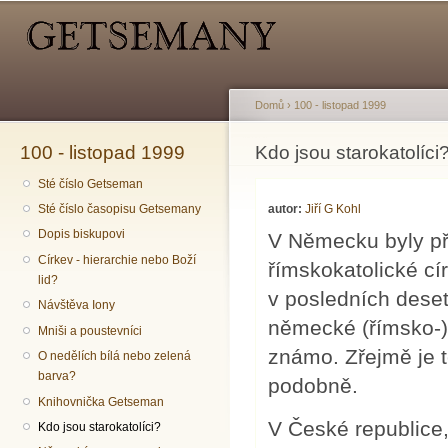
Hlavní menu
Sekundární menu
Př
hl
o
Domů
›
100 - listopad 1999
100 - listopad 1999
Jste zde
Kdo jsou starokatolíci
Sté číslo Getseman
autor:
Jiří G Kohl
Sté číslo časopisu Getsemany
Dopis biskupovi
V Německu byly pře
Církev - hierarchie nebo Boží
římskokatolické cír
lid?
v posledních deset
Návštěva Iony
německé (římsko-)k
Mniši a poustevníci
známo. Zřejmě je 
O nedělích bílá nebo zelená
barva?
podobně.
Knihovnička Getseman
V České republice
Kdo jsou starokatolíci?