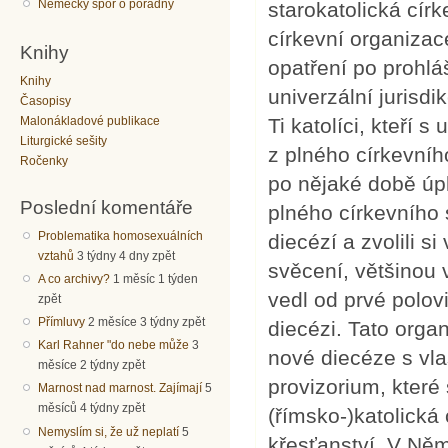
Německý spor o poradny
starokatolická cír
církevní organizac
Knihy
opatření po prohl
Knihy
univerzální jurisd
Časopisy
Malonákladové publikace
Ti katolíci, kteří 
Liturgické sešity
z plného církevníh
Ročenky
po nějaké době úp
Poslední komentáře
plného církevního s
Problematika homosexuálních
diecézí a zvolili s
vztahů
3 týdny 4 dny zpět
svěcení, většinou v
A co archivy?
1 měsíc 1 týden
vedl od prvé polov
zpět
Přímluvy
2 měsíce 3 týdny zpět
diecézi. Tato orga
Karl Rahner "do nebe může
3
nové diecéze s vl
měsíce 2 týdny zpět
provizorium, které
Marnost nad marnost. Zajímají
5
měsíců 4 týdny zpět
(římsko-)katolická
Nemyslím si, že už neplatí
5
křesťanství. V Ně