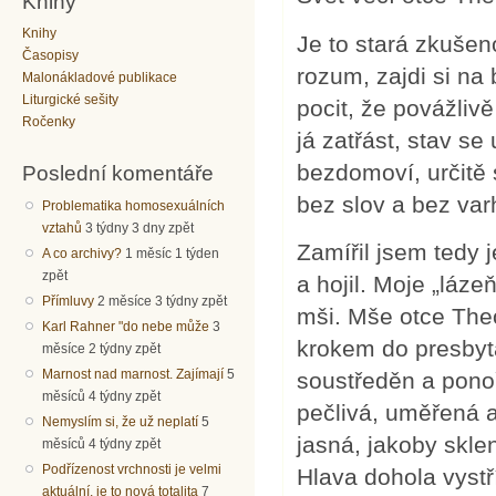
Knihy
Knihy
Je to stará zkušen
Časopisy
rozum, zajdi si na
Malonákladové publikace
Liturgické sešity
pocit, že povážliv
Ročenky
já zatřást, stav se
bezdomoví, určitě s
Poslední komentáře
bez slov a bez var
Problematika homosexuálních
vztahů
3 týdny 3 dny zpět
Zamířil jsem tedy 
A co archivy?
1 měsíc 1 týden
zpět
a hojil. Moje „láze
Přímluvy
2 měsíce 3 týdny zpět
mši. Mše otce Theo
Karl Rahner "do nebe může
3
krokem do presbytá
měsíce 2 týdny zpět
Marnost nad marnost. Zajímají
5
soustředěn a ponoř
měsíců 4 týdny zpět
pečlivá, uměřená a
Nemyslím si, že už neplatí
5
jasná, jakoby sklen
měsíců 4 týdny zpět
Podřízenost vrchnosti je velmi
Hlava dohola vystř
aktuální, je to nová totalita
7