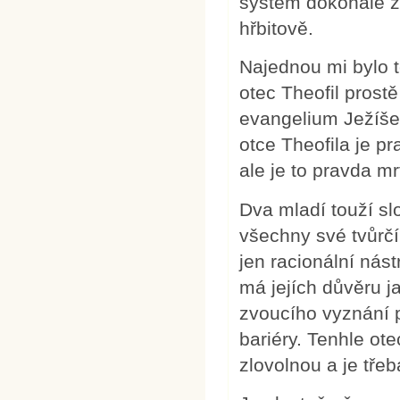
systém dokonale z
hřbitově.
Najednou mi bylo t
otec Theofil prost
evangelium Ježíše 
otce Theofila je p
ale je to pravda m
Dva mladí touží sl
všechny své tvůrčí
jen racionální nástr
má jejích důvěru jak
zvoucího vyznání 
bariéry. Tenhle ot
zlovolnou a je třeb