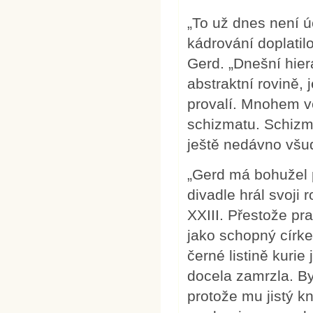
„To už dnes není ú
kádrování doplatil
Gerd. „Dnešní hiera
abstraktní rovině, 
provalí. Mnohem v
schizmatu. Schizm
ještě nedávno všu
„Gerd má bohužel 
divadle hrál svoji 
XXIII. Přestože pr
jako schopný círke
černé listině kurie
docela zamrzla. By
protože mu jistý k