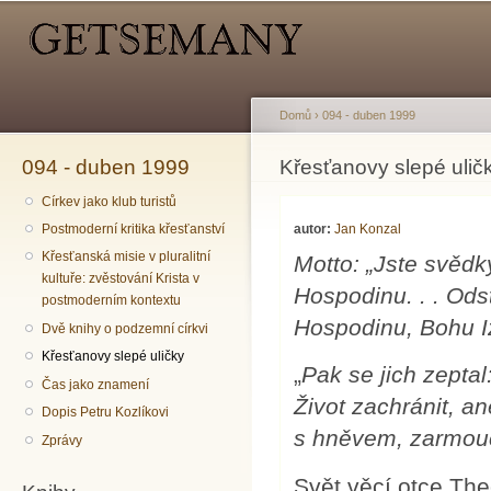
Hlavní menu
Sekundární menu
Př
hl
o
Domů
›
094 - duben 1999
094 - duben 1999
Jste zde
Křesťanovy slepé ulič
Církev jako klub turistů
autor:
Jan Konzal
Postmoderní kritika křesťanství
Křesťanská misie v pluralitní
Motto: „Jste svědky
kultuře: zvěstování Krista v
Hospodinu
. . .
Odst
postmoderním kontextu
Hospodinu, Bohu I
Dvě knihy o podzemní církvi
Křesťanovy slepé uličky
„
Pak se jich zepta
Čas jako znamení
Život zachránit, an
Dopis Petru Kozlíkovi
s hněvem, zarmouce
Zprávy
Svět věcí otce The