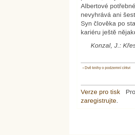
Albertové potřebné
nevyhrává ani šes
Syn člověka po st
kariéru ještě něja
Konzal, J.: Kře
‹ Dvě knihy o podzemní církvi
Verze pro tisk
Pr
zaregistrujte
.