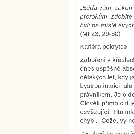
„Běda vám, zákoníc
prorokům, zdobíte
byli na místě svýc
(Mt 23, 29-30)
Kariéra pokrytce
Zabořeni v křeslec
dnes úspěšně abso
dětských let, kdy j
bystrou intuici, ale
právníkem. Je o des
Člověk přímo cítí 
osvěžující. Tito ml
chybí. „Cože, vy n
„Osobně ho neznám