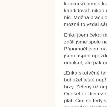
konkursu neměl ko
kandidovat, nikdo n
nic. Možná pracuj
možná to vzdal sám
Eriku jsem čekal m
zašli jsme spolu n
Připomněl jsem náš
jsem aspoň opožděn
odmlčel, ale pak n
„Erika skutečně te
bohužel ještě nepří
brzy. Zelený už ne
Odešel i z diecéze
plat. Čím se tedy v