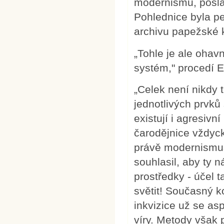
modernismu, poslal
Pohlednice byla pe
archivu papežské ku
„Tohle je ale ohav
systém," procedí E
„Celek není nikdy 
jednotlivých prvků
existují i agresivní
čarodějnice vždyck
právě modernismus.
souhlasil, aby ty 
prostředky - účel 
světit! Současný k
inkvizice už se as
víry. Metody však p