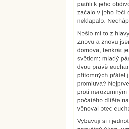
patřili k jeho obdi
začalo v jeho řeči
neklapalo. Nechápal
Nešlo mi to z hlav
Znovu a znovu jsem
domova, tenkrát j
světlem; mladý pár,
dvou právě euchari
přítomných přátel 
promluva? Nejprve
proti nerozumným 
počatého dítěte na
věnoval otec eucha
Vybavuji si i jedno