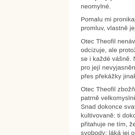
neomylné.
Pomalu mi pronikaj
promluv, vlastně jej
Otec Theofil nenáv
odcizuje, ale proto
se i každé vášně.
pro její nevyjasněn
přes překážky jina
Otec Theofil zbožňu
patrně velkomyslně
Snad dokonce svate
kultivovaně: ti do
přitahuje ne tím, ž
svobody; láká jej o