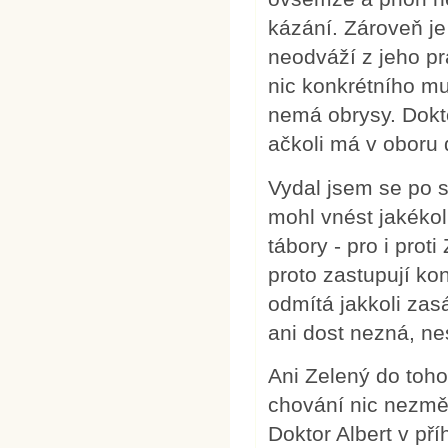
kázání. Zároveň je
neodváží z jeho pr
nic konkrétního m
nemá obrysy. Dokto
ačkoli má v oboru 
Vydal jsem se po s
mohl vnést jakékol
tábory - pro i prot
proto zastupují ko
odmítá jakkoli zas
ani dost nezná, ne
Ani Zelený do toho
chování nic nezměn
Doktor Albert v př