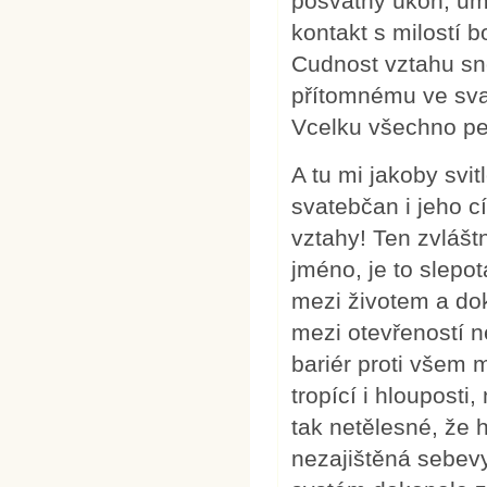
posvátný úkon, umo
kontakt s milostí b
Cudnost vztahu sn
přítomnému ve svat
Vcelku všechno pe
A tu mi jakoby svi
svatebčan i jeho c
vztahy! Ten zvlášt
jméno, je to slepo
mezi životem a dok
mezi otevřeností 
bariér proti všem 
tropící i hlouposti
tak netělesné, že h
nezajištěná sebev