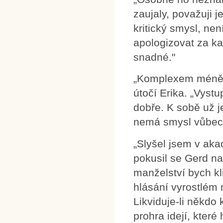
zaujaly, považuji j
kritický smysl, ne
apologizovat za k
snadné."
„Komplexem méněce
útočí Erika. „Vyst
dobře. K sobě už je
nemá smysl vůbec
„Slyšel jsem v aka
pokusil se Gerd na
manželství bych k
hlásání vyrostlém 
Likviduje-li někdo 
prohra idejí, které