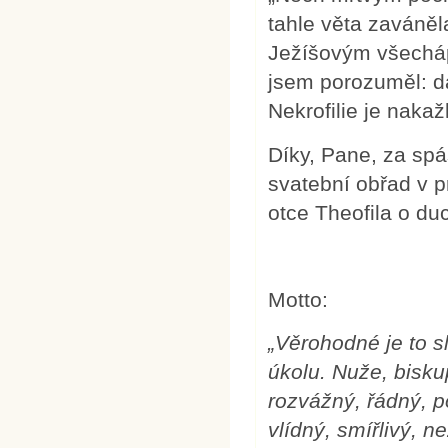
tahle věta zaváněl
Ježíšovým všechápa
jsem porozuměl: d
Nekrofilie je nakaž
Díky, Pane, za sp
svatební obřad v p
otce Theofila o du
Motto:
„Věrohodné je to 
úkolu. Nuže, bisku
rozvážný, řádný, p
vlídný, smířlivý, n