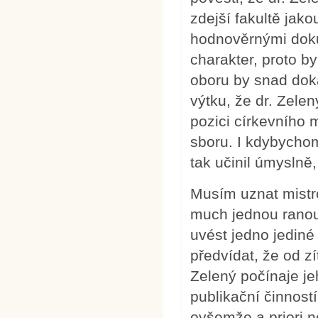
zdejší fakultě jak
hodnověrnými doku
charakter, proto by
oboru by snad dokáz
výtku, že dr. Zele
pozici církevního 
sboru. I kdybychom
tak učinil úmyslně
Musím uznat mistro
much jednou ranou
uvést jedno jediné 
předvídat, že od z
Zelený počínaje je
publikační činnost
ovšemže a priori 