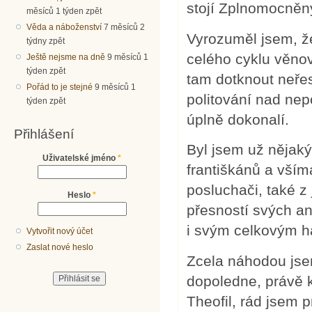
stojí Zplnomocně
měsíců 1 týden zpět
Věda a náboženství
7 měsíců 2
Vyrozuměl jsem, že
týdny zpět
celého cyklu věno
Ještě nejsme na dně
9 měsíců 1
týden zpět
tam dotknout neřest
Pořád to je stejné
9 měsíců 1
politování nad nep
týden zpět
úplně dokonalí.
Přihlášení
Byl jsem už nějak
Uživatelské jméno
*
františkánů a vším
posluchači, také z 
Heslo
*
přesností svých an
i svým celkovým h
Vytvořit nový účet
Zaslat nové heslo
Zcela náhodou jsem
dopoledne, právě k
Theofil, rád jsem 