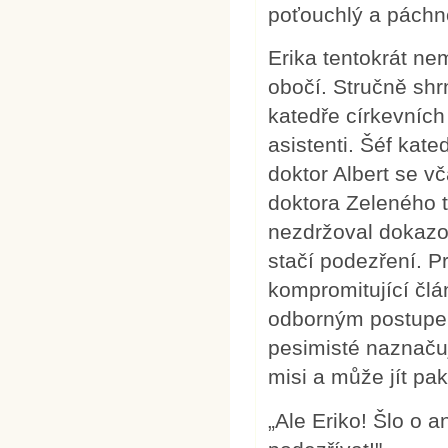
poťouchlý a páchn
Erika tentokrát ne
obočí. Stručně shr
katedře církevních
asistenti. Šéf kate
doktor Albert se vč
doktora Zeleného 
nezdržoval dokazo
stačí podezření. P
kompromitující člá
odborným postupem 
pesimisté naznačuj
misi a může jít pa
„Ale Eriko! Šlo o