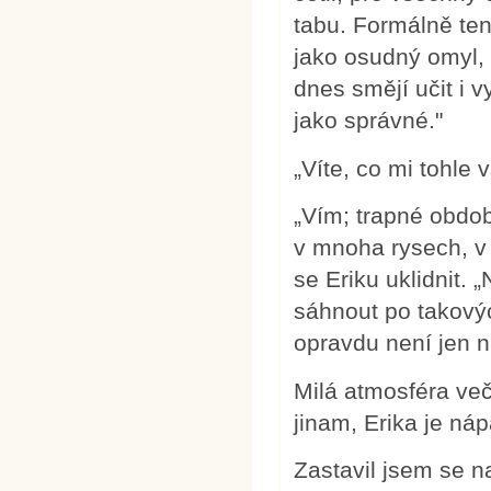
tabu. Formálně te
jako osudný omyl,
dnes smějí učit i 
jako správné."
„Víte, co mi tohle
„Vím; trapné obdob
v mnoha rysech, v p
se Eriku uklidnit.
sáhnout po takovýc
opravdu není jen n
Milá atmosféra več
jinam, Erika je ná
Zastavil jsem se n