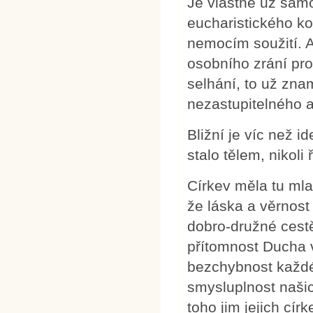
Je vlastně už samo
eucharistického ko
nemocím soužití. A
osobního zrání pr
selhání, to už znam
nezastupitelného a
Bližní je víc než i
stalo tělem, nikol
Církev měla tu mlad
že láska a věrnost 
dobro-družné cest
přítomnost Ducha v
bezchybnost každé
smysluplnost naši
toho jim jejich cír