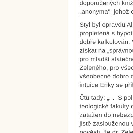
doporučených knižn
„anonyma", jehož o
Styl byl opravdu A
propletená s hypot
dobře kalkulován.
získat na „správno
pro mladší stateč
Zeleného, pro všec
všeobecné dobro cí
intuice Eriky se př
Čtu tady: „. . .S 
teologické fakulty
zatažen do nebezpe
jistě zaslouženou
pověsti, že dr. Ze