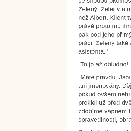
se shodou okolností
Zelený. Zelený a mů
než Albert. Klient
právě proto mu ihne
pak pod jeho přímý
práci. Zelený také
asistenta."
„To je až obludné!"
„Máte pravdu. Jsou
ani jmenovány. Děj
pokud ovšem nehroz
proklel už před dv
zdobíme vápnem t
spravedlnosti, obra