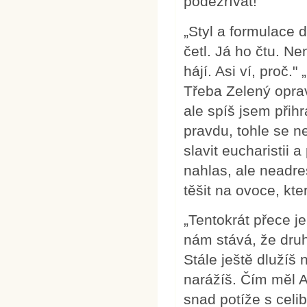
podezřívat!"
„Styl a formulace 
četl. Já ho čtu. Ne
hájí. Asi ví, proč
Třeba Zelený oprav
ale spíš jsem přih
pravdu, tohle se n
slavit eucharistii a
nahlas, ale neadre
těšit na ovoce, kt
„Tentokrát přece je
nám stává, že dru
Stále ještě dlužíš 
narážíš. Čím měl 
snad potíže s celi