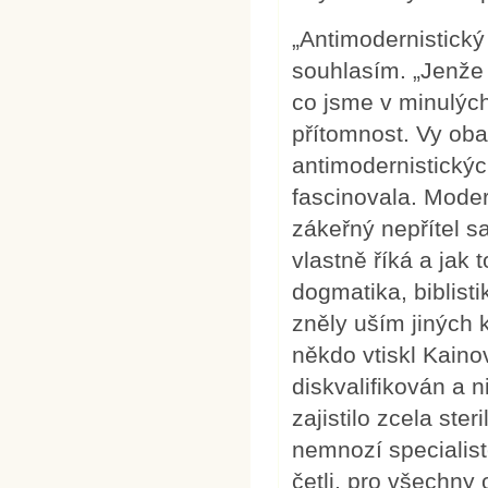
„Antimodernistický
souhlasím. „Jenže 
co jsme v minulých 
přítomnost. Vy oba 
antimodernistický
fascinovala. Moder
zákeřný nepřítel sa
vlastně říká a jak
dogmatika, biblisti
zněly uším jiných 
někdo vtiskl Kain
diskvalifikován a 
zajistilo zcela ste
nemnozí specialist
četli, pro všechn