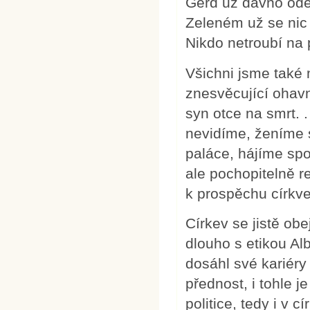
Gerd už dávno ode
Zeleném už se nic 
Nikdo netroubí na 
Všichni jsme také 
znesvěcující ohavn
syn otce na smrt. 
nevidíme, ženíme 
paláce, hájíme spo
ale pochopitelně r
k prospěchu církve
Církev se jistě ob
dlouho s etikou Alb
dosáhl své kariéry
přednost, i tohle j
politice, tedy i v c