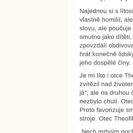
Najednou si s lítos
vlastně homilií, 
slovu, ale poučuje 
smutno jako dítěti
zpovzdálí obdivovan
hrát konečně lidsky
jeho dospělé činy.
Je mi líto i otce Th
zvítězil nad živo
já", ale na druhou
nezbylo chuti. Otec
Proto favorizuje sm
stroje. Otec Theofi
„Nech mrtvým poch