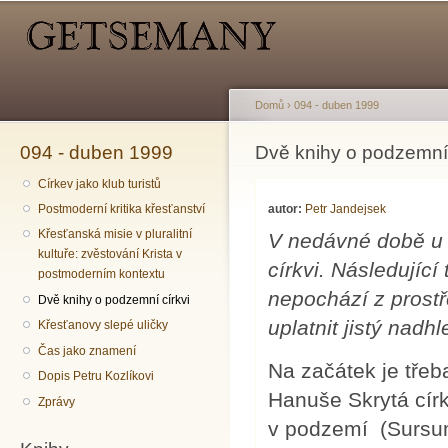
Hlavní menu
Sekundární menu
Př
hl
o
Domů
›
094 - duben 1999
094 - duben 1999
Jste zde
Dvě knihy o podzemní 
Církev jako klub turistů
autor:
Petr Jandejsek
Postmoderní kritika křesťanství
Křesťanská misie v pluralitní
V nedávné době u n
kultuře: zvěstování Krista v
církvi. Následující
postmoderním kontextu
nepochází z prostř
Dvě knihy o podzemní církvi
uplatnit jistý nadhl
Křesťanovy slepé uličky
Čas jako znamení
Na začátek je třeba
Dopis Petru Kozlíkovi
Hanuše Skrytá círk
Zprávy
v podzemí (Sursum