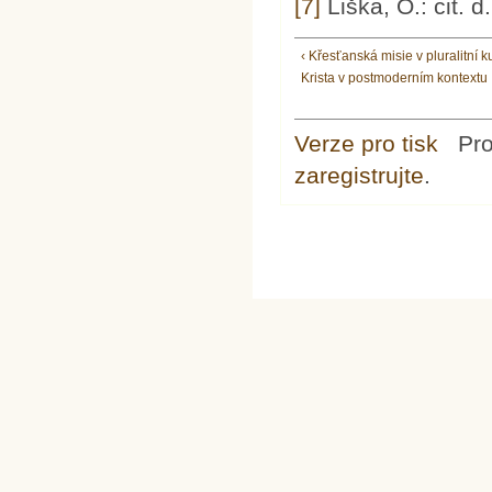
[7]
Liška, O.: cit. d
‹ Křesťanská misie v pluralitní k
Krista v postmoderním kontextu
Verze pro tisk
Pr
zaregistrujte
.