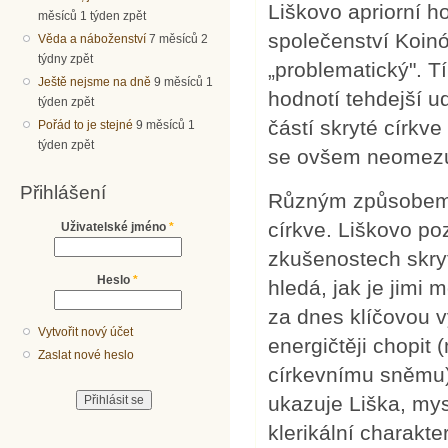
Liškovo apriorní h
měsíců 1 týden zpět
společenství Koinó
Věda a náboženství
7 měsíců 2
týdny zpět
„problematický". 
Ještě nejsme na dně
9 měsíců 1
hodnotí tehdejší ud
týden zpět
částí skryté církv
Pořád to je stejné
9 měsíců 1
týden zpět
se ovšem neomezuje
Přihlášení
Různým způsobem s
církve. Liškovo po
Uživatelské jméno
*
zkušenostech skryt
Heslo
*
hledá, jak je jimi 
za dnes klíčovou v
Vytvořit nový účet
energičtěji chopit
Zaslat nové heslo
církevnímu sněmu)
ukazuje Liška, my
klerikální charakt