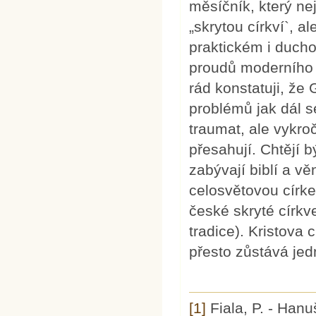
měsíčník, který ne
„skrytou církví`, 
praktickém i ducho
proudů moderního k
rád konstatuji, že
problémů jak dál s
traumat, ale vykroč
přesahují. Chtějí
zabývají biblí a v
celosvětovou círke
české skryté církv
tradice). Kristova 
přesto zůstává jedn
[1]
Fiala, P. - Hanu