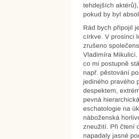
tehdejších aktérů)
pokud by byl absol
Rád bych připojil 
církve. V prosinci
zrušeno společens
Vladimíra Mikulici
co mi postupně stál
např. pěstování po
jediného pravého př
despektem, extrémn
pevná hierarchická 
eschatologie na úk
náboženská horliv
zneužití. Při čte
napadaly jasné pod