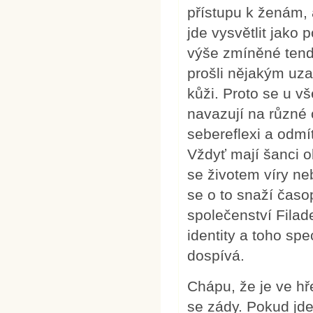
přístupu k ženám,
jde vysvětlit jako
výše zmíněné tend
prošli nějakým uz
kůži. Proto se u vš
navazují na různé
sebereflexi a odmí
Vždyť mají šanci o
se životem víry ne
se o to snaží čas
společenství Filad
identity a toho sp
dospívá.
Chápu, že je ve hře
se zády. Pokud jde