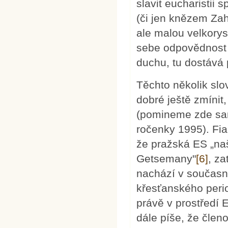
slavit eucharisti
(či jen knězem Za
ale malou velkorys
sebe odpovědnost z
duchu, tu dostává
Těchto několik slo
dobré ještě zmínit,
(pomineme zde sam
ročenky 1995). Fia
že pražská ES „naš
Getsemany"
[6]
, z
nachází v současno
křesťanského peri
právě v prostředí E
dále píše, že člen