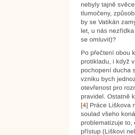
nebyly tajně svěc
tlumočeny, způsobi
by se Vatikán zamy
let, u nás nezřídka
se omluvit)?
Po přečtení obou kn
protikladu, i když 
pochopení ducha s
vzniku bych jednoz
otevřenost pro roz
pravidel. Ostatně 
[4]
Práce Liškova ma
soulad všeho konán
problematizuje to,
přístup (Liškovi n