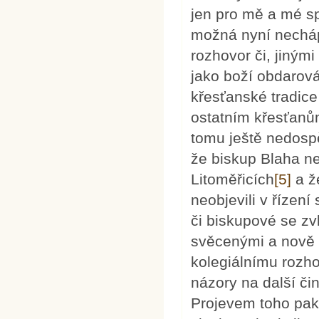
jen pro mě a mé sp
možná nyní nechápe
rozhovor či, jiným
jako boží obdarován
křesťanské tradice 
ostatním křesťanům
tomu ještě nedospě
že biskup Blaha ne
Litoměřicích
[5]
a že
neobjevili v řízení
či biskupové se zv
svěcenými a nově
kolegiálnímu rozho
názory na další či
Projevem toho pak