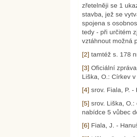
zřetelněji se 1 uka
stavba, jež se vyt
spojena s osobnost
tedy - při určitém 
vztáhnout možná př
[2]
tamtéž s. 178 n
[3]
Oficiální zpráva
Liška, O.: Církev
[4]
srov. Fiala, P. - 
[5]
srov. Liška, O.: 
nabídce 5 vůbec d
[6]
Fiala, J. - Hanuš,