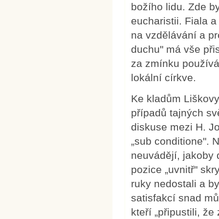
božího lidu. Zde b
eucharistii. Fiala 
na vzdělávání a pr
duchu" má vše přis
za zmínku používán
lokální církve.
Ke kladům Liškovy
případů tajných sv
diskuse mezi H. J
„sub conditione". 
neuvádějí, jakoby d
pozice „uvnitř" skr
ruky nedostali a b
satisfakcí snad mů
kteří „připustili,