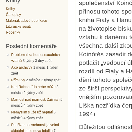
Knihy
společenství Koinó
Knihy
přínosu tohoto spol
Časopisy
kniha Fialy a Han
Malonákladové publikace
Liturgické sešity
na životopise bisk
Ročenky
vztahu k danému t
všechna další zkou
Poslední komentáře
Koinótés zasadit d
Problematika homosexuálních
vztahů
3 týdny 3 dny zpět
potlačit „vedoucí 
A co archivy?
1 měsíc 1 týden
rozdíl od Fialy a H
zpět
dění tohoto společ
Přímluvy
2 měsíce 3 týdny zpět
Karl Rahner "do nebe může
3
ze širší perspekti
měsíce 2 týdny zpět
vnějším pozorovat
Marnost nad marnost. Zajímají
5
Liška nezřídka čer
měsíců 4 týdny zpět
Nemyslím si, že už neplatí
5
1994).
měsíců 4 týdny zpět
Podřízenost vrchnosti je velmi
Důležitou odlišno
aktuální, je to nová totalita
7