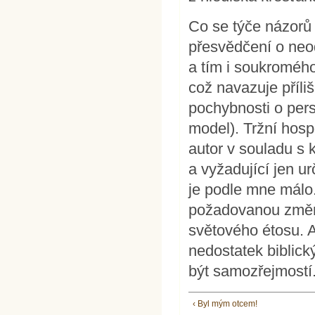
Co se týče názorů 
přesvědčení o neod
a tím i soukromého
což navazuje příli
pochybnosti o pers
model). Tržní hosp
autor v souladu s
a vyžadující jen ur
je podle mne málo
požadovanou změnu
světového étosu. A 
nedostatek biblick
být samozřejmostí
‹ Byl mým otcem!