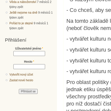
Věda a náboženství
7 měsíců 2
týdny zpět
- Co chceš, aby se 
Ještě nejsme na dně
9 měsíců 1
týden zpět
Na tomto základě l
Pořád to je stejné
9 měsíců 1
(neboť člověk nemá
týden zpět
- vytvářet kulturu
Přihlášení
- vytvářet kulturu 
Uživatelské jméno
*
- vytvářet kulturu 
Heslo
*
- vytvářet kulturu 
Vytvořit nový účet
Zaslat nové heslo
Pro oblast politik
jednak etiku úspěšn
všechny prostředky,
pro níž dostačí či
v postmoderní dob