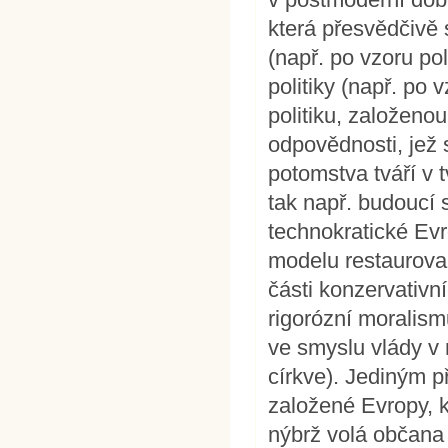
která přesvědčivě s
(např. po vzoru pol
politiky (např. po 
politiku, založeno
odpovědnosti, jež s
potomstva tváří v 
tak např. budoucí
technokratické Evr
modelu restaurovan
části konzervativní
rigorózní moralism
ve smyslu vlády v 
církve). Jediným 
založené Evropy, 
nýbrž volá občana 