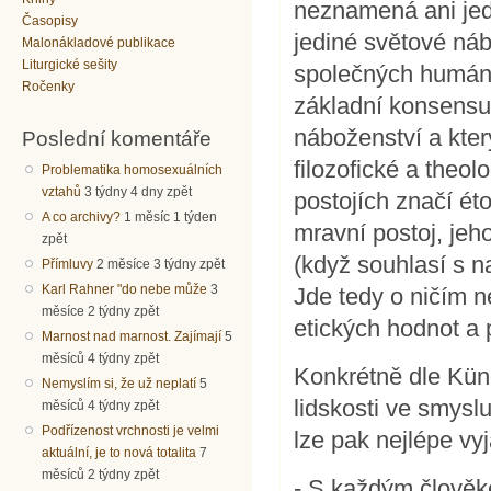
neznamená ani jed
Časopisy
jediné světové n
Malonákladové publikace
Liturgické sešity
společných humánn
Ročenky
základní konsensu
náboženství a který
Poslední komentáře
filozofické a theo
Problematika homosexuálních
vztahů
3 týdny 4 dny zpět
postojích značí ét
A co archivy?
1 měsíc 1 týden
mravní postoj, jeho
zpět
(když souhlasí s 
Přímluvy
2 měsíce 3 týdny zpět
Karl Rahner "do nebe může
3
Jde tedy o ničím 
měsíce 2 týdny zpět
etických hodnot a 
Marnost nad marnost. Zajímají
5
měsíců 4 týdny zpět
Konkrétně dle Kün
Nemyslím si, že už neplatí
5
lidskosti ve smysl
měsíců 4 týdny zpět
Podřízenost vrchnosti je velmi
lze pak nejlépe vy
aktuální, je to nová totalita
7
měsíců 2 týdny zpět
- S každým člověke