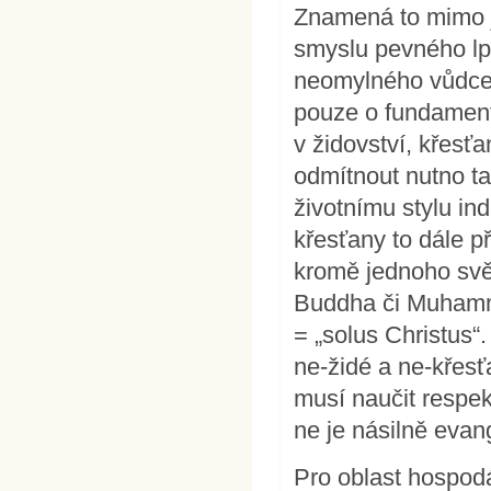
Znamená to mimo j
smyslu pevného lp
neomylného vůdce 
pouze o fundament
v židovství, křesť
odmítnout nutno t
životnímu stylu i
křesťany to dále p
kromě jednoho světl
Buddha či Muhamma
= „solus Christus“
ne-židé a ne-křesťa
musí naučit respekt
ne je násilně evang
Pro oblast hospod