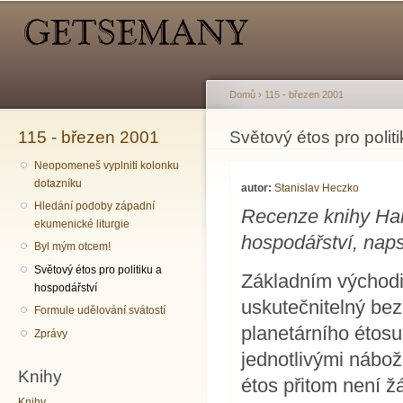
Hlavní menu
Sekundární menu
Př
hl
o
Domů
›
115 - březen 2001
115 - březen 2001
Jste zde
Světový étos pro polit
Neopomeneš vyplniti kolonku
dotazníku
autor:
Stanislav Heczko
Hledání podoby západní
Recenze knihy Han
ekumenické liturgie
hospodářství, nap
Byl mým otcem!
Světový étos pro politiku a
Základním východi
hospodářství
uskutečnitelný bez
Formule udělování svátostí
planetárního étos
Zprávy
jednotlivými nábož
Knihy
étos přitom není ž
Knihy