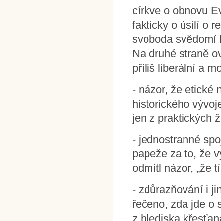
církve o obnovu E
fakticky o úsilí o 
svoboda svědomí b
Na druhé straně o
příliš liberální a m
- názor, že etické
historického vývoje
jen z praktických ž
- jednostranné spo
papeže za to, že v
odmítl názor, „že 
- zdůrazňování i ji
řečeno, zda jde o 
z hlediska křesťana