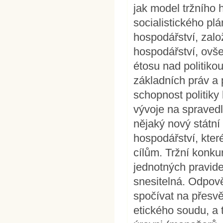
jak model tržního 
socialistického pl
hospodářství, zalo
hospodářství, ovše
étosu nad politiko
základních práv a 
schopnost politik
vývoje na spraved
nějaký nový státní 
hospodářství, kter
cílům. Tržní konk
jednotných pravide
snesitelná. Odpov
spočívat na přesv
etického soudu, a t