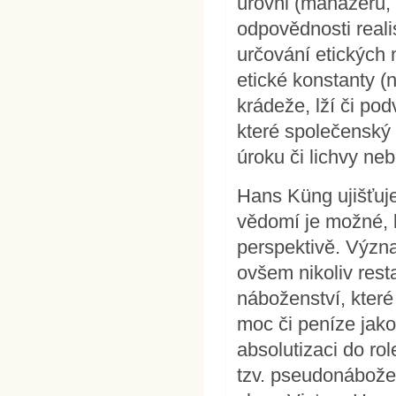
úrovni (manažerů,
odpovědnosti reali
určování etických
etické konstanty (
krádeže, lží či po
které společenský
úroku či lichvy ne
Hans Küng ujišťuj
vědomí je možné, 
perspektivě. Význ
ovšem nikoliv res
náboženství, které 
moc či peníze jako
absolutizaci do ro
tzv. pseudonábožen