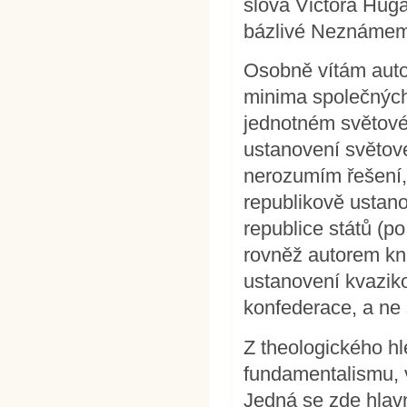
slova Victora Huga
bázlivé Neznámem, 
Osobně vítám auto
minima společných
jednotném světové
ustanovení světov
nerozumím řešení,
republikově ustano
republice států (po
rovněž autorem kn
ustanovení kvazik
konfederace, a ne 
Z theologického hl
fundamentalismu, 
Jedná se zde hlavn