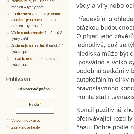
Nemyslím si, že už neplatí
5
vědy a víry nebo och
měsíců 4 týdny zpět
Podřízenost vrchnosti je velmi
Především s ohledem
aktuální, je to nová totalita
7
měsíců 1 týden zpět
otázkou budoucnosti,
Věda a náboženství
7 měsíců 2
O přijetí jeho závě
týdny zpět
jednotlivě, což se t
Ještě nejsme na dně
9 měsíců 1
týden zpět
hlediska může být dů
Pořád to je stejné
9 měsíců 1
„posvátné a velké s
týden zpět
podobná setkání v 
Přihlášení
autokefálním církví
pravoslavného koncil
Uživatelské jméno
*
mohla stát i „synaxi
Heslo
*
Koncil pozitivně zhod
přetrvávající rozdí
Vytvořit nový účet
času. Dobré podle ně
Zaslat nové heslo