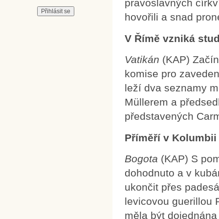
pravoslavných církví 
hovořili a snad pron
V Římě vzniká stud
Vatikán
(KAP) Začín
komise pro zavedení 
leží dva seznamy mo
Müllerem a předsed
představených Car
Příměří v Kolumbii
Bogota
(KAP) S pomo
dohodnuto a v kubá
ukončit přes padesát
levicovou guerillou
měla být dojednána 