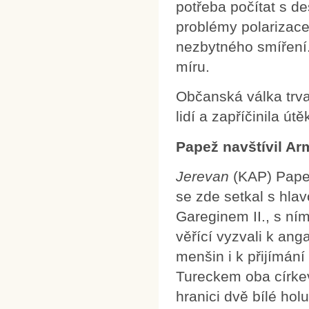
potřeba počítat s de
problémy polarizace
nezbytného smíření. 
míru.
Občanská válka trva
lidí a zapříčinila út
Papež navštívil Ar
Jerevan
(KAP) Papež 
se zde setkal s hla
Gareginem II., s ní
věřící vyzvali k an
menšin i k přijímán
Tureckem oba církev
hranici dvě bílé ho