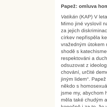
Papež: omluva ho
Vatikán
(KAP) V leta
Mimo jiné vyslovil 
za jejich diskrimina
církev nepřispěla k
vražedným útokem n
shodě s katechisme
respektováni a duch
odsuzovat z ideologi
chování, určité demon
jiným lidem“. Papež
někdo s homosexuál
jsme my, abychom ho
měla také chudým a
konečně i za to, že 