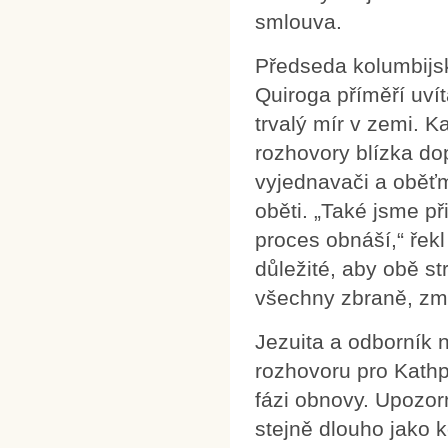
smlouva.
Předseda kolumbijs
Quiroga příměří uvít
trvalý mír v zemi. 
rozhovory blízka d
vyjednavači a oběťm
oběti. „Také jsme př
proces obnáší,“ řekl
důležité, aby obě s
všechny zbraně, zmizí
Jezuita a odborník 
rozhovoru pro Kathpr
fázi obnovy. Upozorn
stejně dlouho jako 