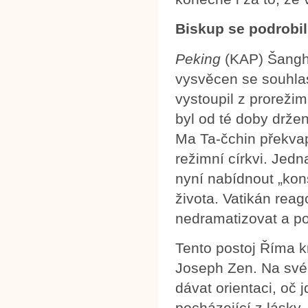
Biskup se podrobi
Peking
(KAP) Šangha
vysvěcen se souhla
vystoupil z proreži
byl od té doby drže
Ma Ta-čchin překvap
režimní církvi. Jedn
nyní nabídnout „kon
života. Vatikán reag
nedramatizovat a po
Tento postoj Říma k
Joseph Zen. Na svém
dávat orientaci, oč 
pocházející z lásky.