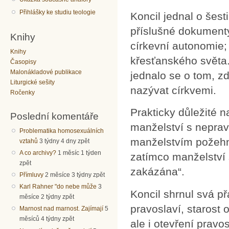
Přihlášky ke studiu teologie
Koncil jednal o šest
příslušné dokumenty
Knihy
církevní autonomie;
Knihy
křesťanského světa.
Časopisy
Malonákladové publikace
jednalo se o tom, z
Liturgické sešity
nazývat církvemi.
Ročenky
Prakticky důležité n
Poslední komentáře
manželství s nepra
Problematika homosexuálních
manželstvím požehna
vztahů
3 týdny 4 dny zpět
A co archivy?
1 měsíc 1 týden
zatímco manželství 
zpět
zakázána“.
Přímluvy
2 měsíce 3 týdny zpět
Karl Rahner "do nebe může
3
Koncil shrnul svá p
měsíce 2 týdny zpět
pravoslaví, starost
Marnost nad marnost. Zajímají
5
měsíců 4 týdny zpět
ale i otevření prav