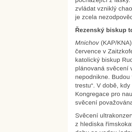
zvládat vzniklý chao
je zcela nezodpově
Řezenský biskup to
Mnichov
(KAP/KNA) L
července v Zaitzko
katolický biskup Rud
plánovaná svěcení v
nepodnikne. Budou v
trestu“. V době, kd
Kongregace pro nau
svěcení považována 
Svěcení ultrakonzer
z hlediska římskokat