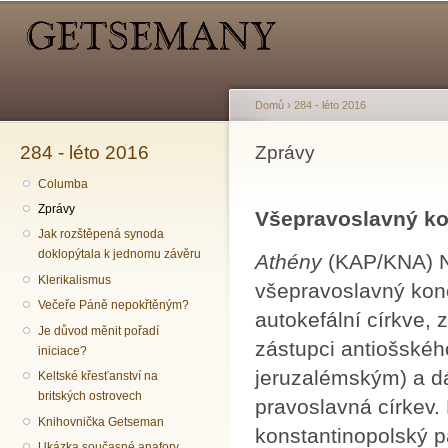
Hlavní menu
Sekundární menu
Př
hl
o
Domů
›
284 - léto 2016
284 - léto 2016
Jste zde
Zprávy
Columba
Zprávy
Všepravoslavný kon
Jak rozštěpená synoda
doklopýtala k jednomu závěru
Athény
(KAP/KNA) Na
Klerikalismus
všepravoslavný konc
Večeře Páně nepokřtěným?
autokefální církve, 
Je důvod měnit pořadí
zástupci antiošskéh
iniciace?
jeruzalémským) a dá
Keltské křesťanství na
britských ostrovech
pravoslavná církev.
Knihovnička Getseman
konstantinopolský p
Ukázka současné anafory