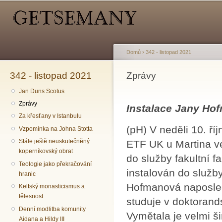
Hlavní menu
Sekundární menu
Př
hl
o
Domů
›
342 - listopad 2021
342 - listopad 2021
Jste zde
Zprávy
Jan Duns Scotus
Zprávy
Instalace Jany Ho
Za křesťany v Istanbulu
(pH) V neděli 10. ří
Vzpomínka na Johna Stotta
Stále ještě neuskutečněný
ETF UK u Martina ve
koperníkovský obrat
do služby fakultní 
Teologie jako překračování
instalován do služb
hranic
Hofmanová naposled
Keltský monasticismus a
tělesnost
studuje v doktorand
Denní modlitba komunity
Vymětala je velmi š
Aidana a Hildy III