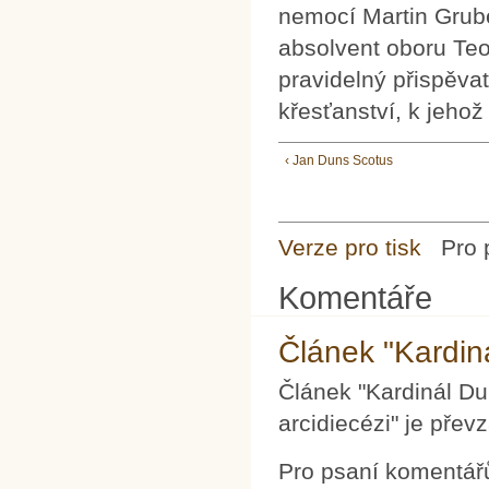
nemocí Martin Grube
absolvent oboru Teo
pravidelný přispěva
křesťanství, k jehož
‹ Jan Duns Scotus
Verze pro tisk
Pro 
Komentáře
Článek "Kardin
Článek "Kardinál D
arcidiecézi" je převza
Pro psaní komentář