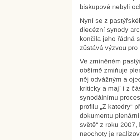
biskupové nebyli och
Nyní se z pastýřské
diecézní synody arc
končila jeho řádná 
zůstává výzvou pro p
Ve zmíněném pastýř
obšírně zmiňuje plen
něj odvážným a ojed
kriticky a mají i z 
synodálnímu proces
profilu „Z katedry“
dokumentu plenárníh
světě“ z roku 2007, 
neochoty je realizov