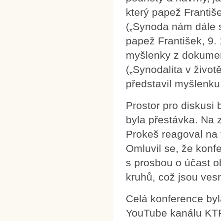
který papež Františ
(„Synoda nám dále sk
papež František, 9. 
myšlenky z dokumen
(„Synodalita v život
představil myšlenku
Prostor pro diskusi 
byla přestávka. Na z
Prokeš reagoval na 
Omluvil se, že konf
s prosbou o účast o
kruhů, což jsou ve
Celá konference byl
YouTube kanálu KT