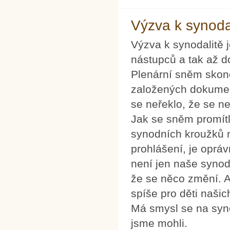
Výzva k synodal
Výzva k synodalitě 
nástupců a tak až do
Plenární sněm skonč
založených dokument
se neřeklo, že se ne
Jak se sněm promítl
synodních kroužků n
prohlášení, je oprá
není jen naše synod
že se něco změní. A 
spíše pro děti našic
Má smysl se na synod
jsme mohli.