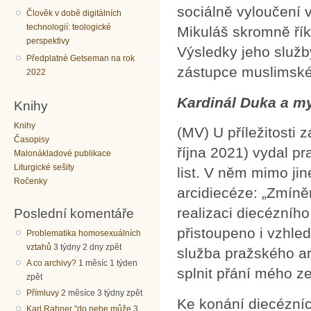
sociálně vyloučení
Člověk v době digitálních
technologií: teologické
Mikuláš skromně řík
perspektivy
Výsledky jeho služby
Předplatné Getseman na rok
zástupce muslimské
2022
Kardinál Duka a my
Knihy
Knihy
(MV) U příležitosti 
Časopisy
října 2021) vydal p
Malonákladové publikace
Liturgické sešity
list. V něm mimo ji
Ročenky
arcidiecéze: „Zmíně
realizaci diecézníh
Poslední komentáře
přistoupeno i vzhle
Problematika homosexuálních
vztahů
3 týdny 2 dny zpět
služba pražského a
A co archivy?
1 měsíc 1 týden
splnit přání mého z
zpět
Přímluvy
2 měsíce 3 týdny zpět
Ke konání diecézníc
Karl Rahner "do nebe může
3