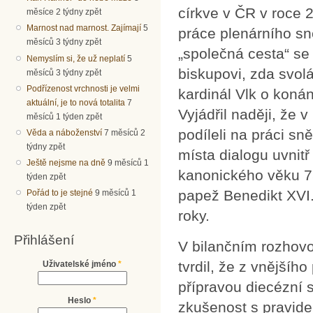
církve v ČR v roce 
měsíce 2 týdny zpět
Marnost nad marnost. Zajímají
5
práce plenárního sn
měsíců 3 týdny zpět
„společná cesta“ se
Nemyslím si, že už neplatí
5
biskupovi, zda svol
měsíců 3 týdny zpět
Podřízenost vrchnosti je velmi
kardinál Vlk o konán
aktuální, je to nová totalita
7
Vyjádřil naději, že 
měsíců 1 týden zpět
podíleli na práci s
Věda a náboženství
7 měsíců 2
týdny zpět
místa dialogu uvnitř
Ještě nejsme na dně
9 měsíců 1
kanonického věku 75
týden zpět
papež Benedikt XVI. 
Pořád to je stejné
9 měsíců 1
týden zpět
roky.
Přihlášení
V bilančním rozhovo
tvrdil, že z vnějšíh
Uživatelské jméno
*
přípravou diecézní s
Heslo
*
zkušenost s pravide