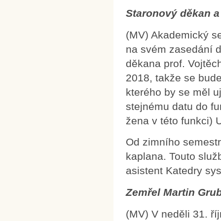
Staronový děkan a
(MV) Akademický sen
na svém zasedání dn
děkana prof. Vojtěc
2018, takže se bude 
kterého by se měl u
stejnému datu do fu
žena v této funkci) 
Od zimního semestr
kaplana. Touto služ
asistent Katedry sys
Zemřel Martin Gru
(MV) V neděli 31. ř