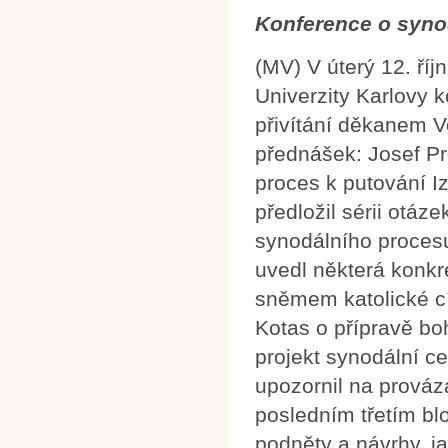
Konference o syno
(MV) V úterý 12. říj
Univerzity Karlovy 
přivítání děkanem V
přednášek: Josef Pr
proces k putování I
předložil sérii otáz
synodálního procesu
uvedl některá konkr
sněmem katolické cí
Kotas o přípravě bo
projekt synodální c
upozornil na prováza
posledním třetím bl
podněty a návrhy, ja