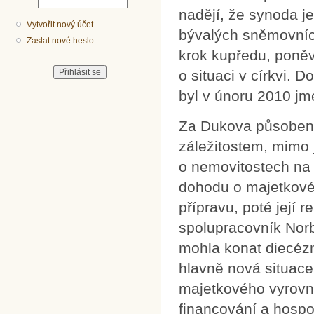
nadějí, že synoda j
Vytvořit nový účet
bývalých sněmovních
Zaslat nové heslo
krok kupředu, poněva
o situaci v církvi. 
byl v únoru 2010 j
Za Dukova působení 
záležitostem, mimo j
o nemovitostech na 
dohodu o majetkovém
přípravu, poté její r
spolupracovník Norbe
mohla konat diecézn
hlavně nová situace
majetkového vyrovn
financování a hospo