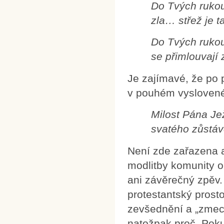
Do Tvých ruko
zla… střež je ta
Do Tvých rukou
se přimlouvají 
Je zajímavé, že po 
v pouhém vyslovené
Milost Pána Je
svatého zůstáv
Není zde zařazena a
modlitby komunity o
ani závěrečný zpěv. 
protestantský prosto
zevšednění a „zmech
natožpak proč. Poku