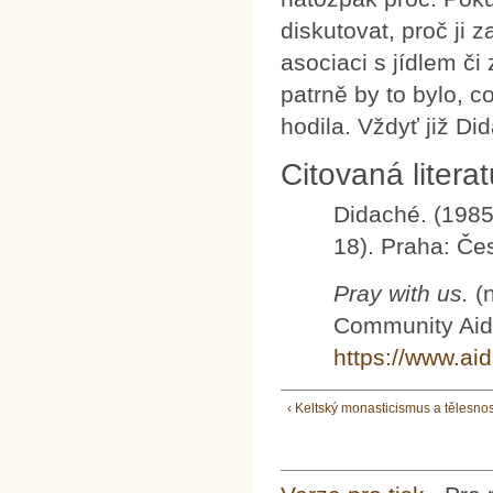
diskutovat, proč ji 
asociaci s jídlem či 
patrně by to bylo, co
hodila. Vždyť již Di
Citovaná litera
Didaché. (1985
18). Praha: Čes
Pray with us.
(n
Community Aid
https://www.ai
‹ Keltský monasticismus a tělesnos