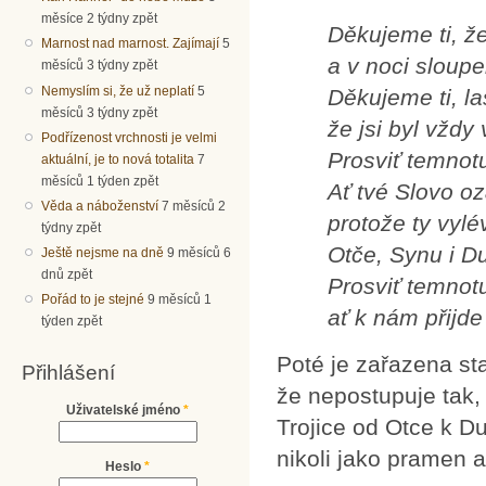
měsíce 2 týdny zpět
Děkujeme ti, ž
Marnost nad marnost. Zajímají
5
a v noci sloup
měsíců 3 týdny zpět
Nemyslím si, že už neplatí
5
Děkujeme ti, l
měsíců 3 týdny zpět
že jsi byl vždy
Podřízenost vrchnosti je velmi
Prosviť temnot
aktuální, je to nová totalita
7
měsíců 1 týden zpět
Ať tvé Slovo oz
Věda a náboženství
7 měsíců 2
protože ty vyl
týdny zpět
Otče, Synu i D
Ještě nejsme na dně
9 měsíců 6
dnů zpět
Prosviť temnot
Pořád to je stejné
9 měsíců 1
ať k nám přijd
týden zpět
Poté je zařazena sta
Přihlášení
že nepostupuje tak, 
Uživatelské jméno
*
Trojice od Otce k D
nikoli jako pramen a
Heslo
*