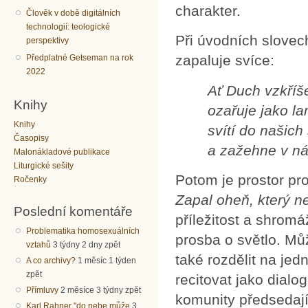
charakter.
Člověk v době digitálních
technologií: teologické
Při úvodních slovec
perspektivy
zapaluje svíce:
Předplatné Getseman na rok
2022
Ať Duch vzkříš
Knihy
ozařuje jako la
Knihy
svítí do našich
Časopisy
a zažehne v ná
Malonákladové publikace
Liturgické sešity
Potom je prostor pr
Ročenky
Zapal oheň, který n
Poslední komentáře
příležitost a shrom
Problematika homosexuálních
prosba o světlo. Můž
vztahů
3 týdny 2 dny zpět
také rozdělit na jedn
A co archivy?
1 měsíc 1 týden
zpět
recitovat jako dialo
Přímluvy
2 měsíce 3 týdny zpět
komunity předsedaj
Karl Rahner "do nebe může
3