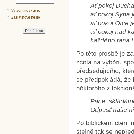
Ať pokoj Ducha
Vytvořit nový účet
ať pokoj Syna 
Zaslat nové heslo
ať pokoj Otce 
ať pokoj nad k
každého rána i
Po této prosbě je z
zcela na výběru spo
předsedajícího, kte
se předpokládá, že b
některého z lekcion
Pane, skládám
Odpusť naše h
Po biblickém čtení 
stejně tak se nepře