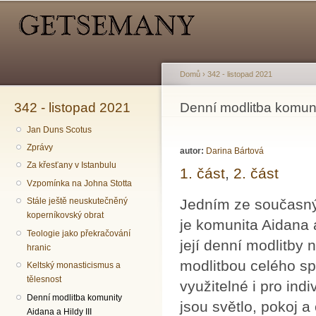
Hlavní menu
Sekundární menu
Př
hl
o
Domů
›
342 - listopad 2021
342 - listopad 2021
Jste zde
Denní modlitba komunit
Jan Duns Scotus
Zprávy
autor:
Darina Bártová
Za křesťany v Istanbulu
1. část
,
2. část
Vzpomínka na Johna Stotta
Jedním ze současných
Stále ještě neuskutečněný
koperníkovský obrat
je komunita Aidana 
Teologie jako překračování
její denní modlitby
hranic
modlitbou celého spo
Keltský monasticismus a
tělesnost
využitelné i pro ind
Denní modlitba komunity
jsou světlo, pokoj 
Aidana a Hildy III