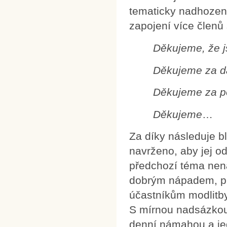
tematicky nadhozena 
zapojení více členů
Děkujeme, že j
Děkujeme za dar
Děkujeme za p
Děkujeme
…
Za díky následuje bl
navrženo, aby jej od
předchozí téma nen
dobrým nápadem, pr
účastníkům modlitby,
S mírnou nadsázkou 
denní námahou a jed