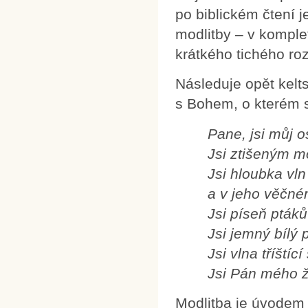
po biblickém čtení j
modlitby – v komple
krátkého tichého ro
Následuje opět kelt
s Bohem, o kterém s
Pane, jsi můj o
Jsi ztišeným m
Jsi hloubka vl
a v jeho věčn
Jsi píseň ptáků
Jsi jemný bílý 
Jsi vlna tříští
Jsi Pán mého ž
Modlitba je úvodem p