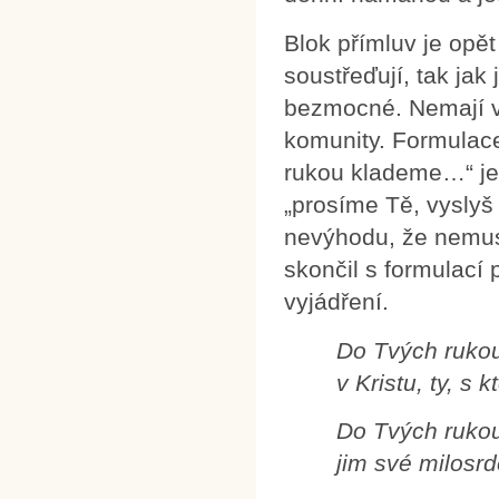
Blok přímluv je opě
soustřeďují, tak jak 
bezmocné. Nemají vš
komunity. Formulac
rukou klademe…“ je 
„prosíme Tě, vyslyš
nevýhodu, že nemusí
skončil s formulací 
vyjádření.
Do Tvých rukou
v Kristu, ty, s
Do Tvých rukou 
jim své milosrd