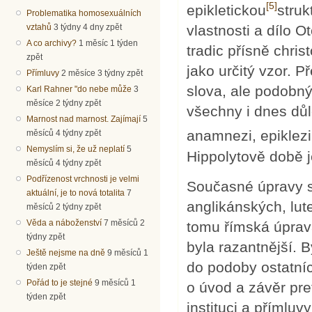
[5]
epikletickou
stru
Problematika homosexuálních
vlastnosti a dílo O
vztahů
3 týdny 4 dny zpět
A co archivy?
1 měsíc 1 týden
tradic přísně chris
zpět
jako určitý vzor. 
Přímluvy
2 měsíce 3 týdny zpět
slova, ale podobn
Karl Rahner "do nebe může
3
měsíce 2 týdny zpět
všechny i dnes důlež
Marnost nad marnost. Zajímají
5
anamnezi, epiklezi
měsíců 4 týdny zpět
Nemyslím si, že už neplatí
5
Hippolytově době 
měsíců 4 týdny zpět
Podřízenost vrchnosti je velmi
Současné úpravy st
aktuální, je to nová totalita
7
anglikánských, lut
měsíců 2 týdny zpět
Věda a náboženství
7 měsíců 2
tomu římská úprav
týdny zpět
byla razantnější. B
Ještě nejsme na dně
9 měsíců 1
do podoby ostatníc
týden zpět
Pořád to je stejné
9 měsíců 1
o úvod a závěr pre
týden zpět
instituci a přímlu