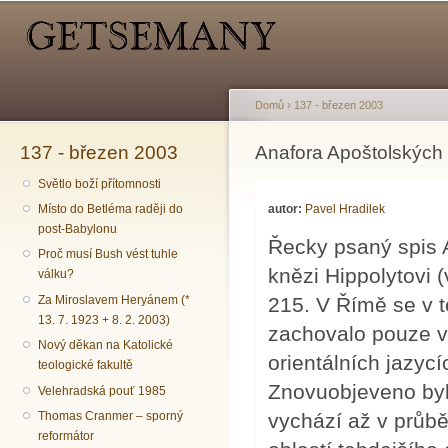
Hlavní menu
Sekundární menu
Př
hl
o
Domů
›
137 - březen 2003
137 - březen 2003
Jste zde
Anafora Apoštolských 
Světlo boží přítomnosti
autor:
Pavel Hradilek
Místo do Betléma raději do
post-Babylonu
Řecky psaný spis 
Proč musí Bush vést tuhle
knězi Hippolytovi (
válku?
Za Miroslavem Heryánem (*
215. V Římě se v t
13. 7. 1923 + 8. 2. 2003)
zachovalo pouze v 
Nový děkan na Katolické
orientálních jazyc
teologické fakultě
Znovuobjeveno byl
Velehradská pouť 1985
Thomas Cranmer – sporný
vychází až v průbě
reformátor