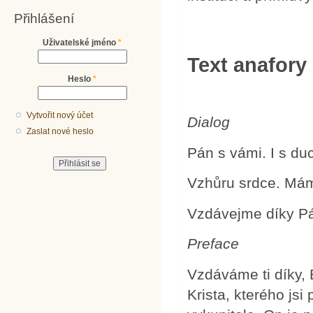
Přihlášení
Uživatelské jméno
*
Text anafory
Heslo
*
Vytvořit nový účet
Dialog
Zaslat nové heslo
Pán s vámi. I
s du
Vzhůru srdce. Mám
Vzdávejme díky Pá
Preface
Vzdáváme ti díky,
Krista, kterého jsi