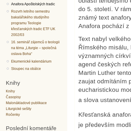
oblastí tehdejšího
Anafora Apoštolských tradic
do 5. století. V r
Rozvrh letního semestru
známý text anafory
bakalářského studijního
programu Teologie
Anafora pochází z n
křesťanských tradic ETF UK
2002/03
Text nabyl velkéh
16. seminář zájemců o teologii
Římského misálu, l
na téma „Liturgie – společná
oslava Boha“
významných církví 
Ekumenické kalendárium
agend českých ref
Sloupec na obálce
Martin Luther tent
zaujat odmítáním po
Knihy
eucharistickou mod
Knihy
Časopisy
a slova ustanoven
Malonákladové publikace
Liturgické sešity
Křesťanská anafor
Ročenky
je především modl
Poslední komentáře