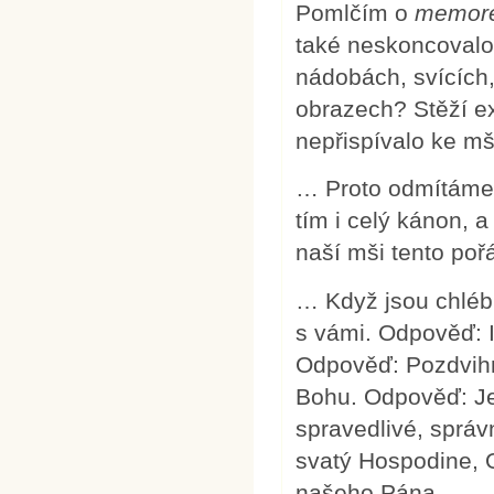
Pomlčím o
memor
také neskoncovalo.
nádobách, svících
obrazech? Stěží ex
nepřispívalo ke mši
… Proto odmítáme v
tím i celý kánon, a
naší mši tento poř
… Když jsou chléb 
s vámi. Odpověď: 
Odpověď: Pozdvih
Bohu. Odpověď: Je
spravedlivé, správ
svatý Hospodine, 
našeho Pána.