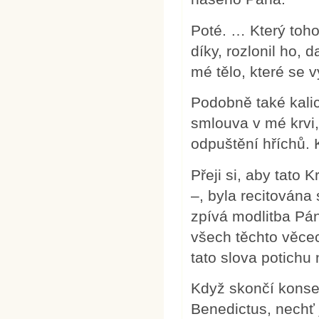
Poté. … Který toho
díky, rozlonil ho, 
mé tělo, které se 
Podobně také kalich
smlouva v mé krvi,
odpuštění hříchů. 
Přeji si, aby tato 
–, byla recitována
zpívá modlitba Páně
všech těchto věcec
tato slova potichu 
Když skončí konse
Benedictus, nechť j