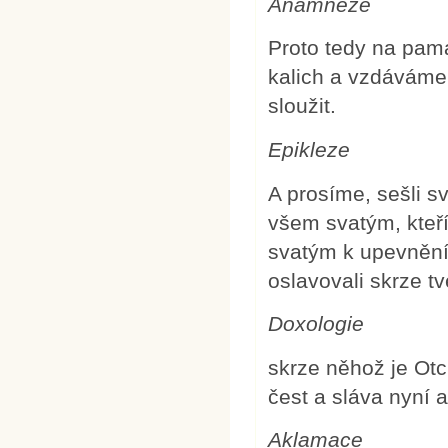
Anamneze
Proto tedy na pamá
kalich a vzdáváme 
sloužit.
Epikleze
A prosíme, sešli s
všem svatým, kteří
svatým k upevnění 
oslavovali skrze t
Doxologie
skrze něhož je Otc
čest a sláva nyní 
Aklamace