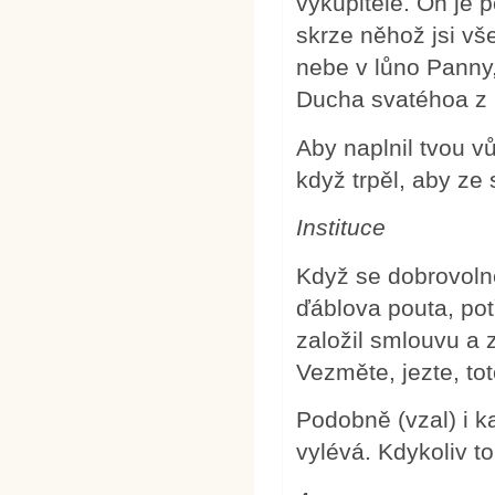
vykupitele. On je 
skrze něhož jsi vše
nebe v lůno Panny,
Ducha svatéhoa z P
Aby naplnil tvou vůl
když trpěl, aby ze 
Instituce
Když se dobrovolně
ďáblova pouta, pot
založil smlouvu a zj
Vezměte, jezte, tot
Podobně (vzal) i ka
vylévá. Kdykoliv t