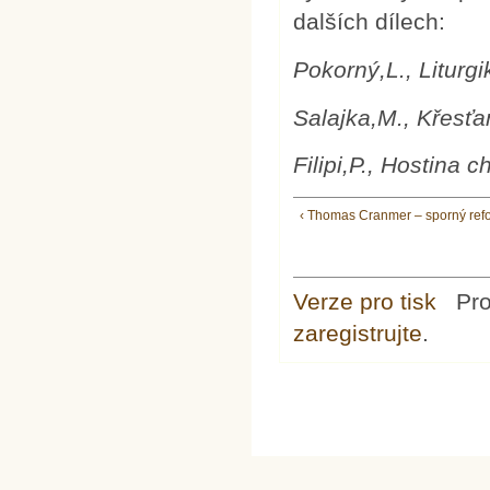
dalších dílech:
Pokorný,L., Liturg
Salajka,M., Křesťa
Filipi,P., Hostina 
‹ Thomas Cranmer – sporný ref
Verze pro tisk
Pr
zaregistrujte
.