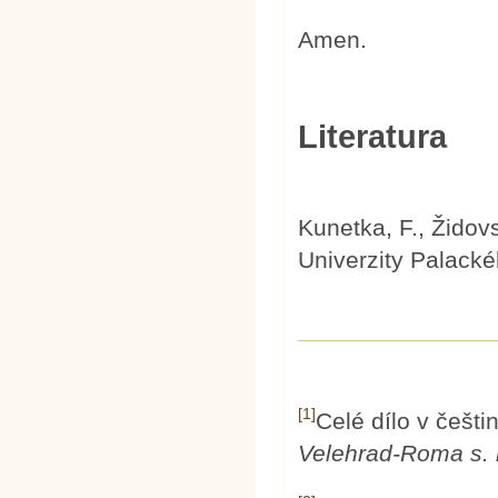
Amen.
Literatura
Kunetka, F., Židov
Univerzity Palacké
[1]
Celé dílo v češti
Velehrad-Roma s. r