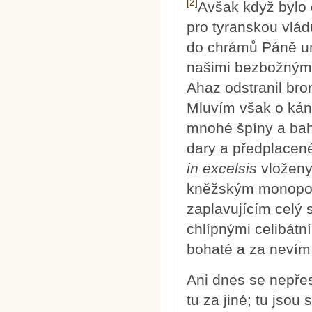
[2]
Avšak když bylo 
pro tyranskou vlád
do chrámů Páně um
našimi bezbožnými 
Ahaz odstranil bro
Mluvím však o káno
mnohé špíny a bah
dary a předplacen
in excelsis
vloženy
kněžským monopole
zaplavujícím celý 
chlípnými celibátn
bohaté a za nevím
Ani dnes se nepřes
tu za jiné; tu jsou