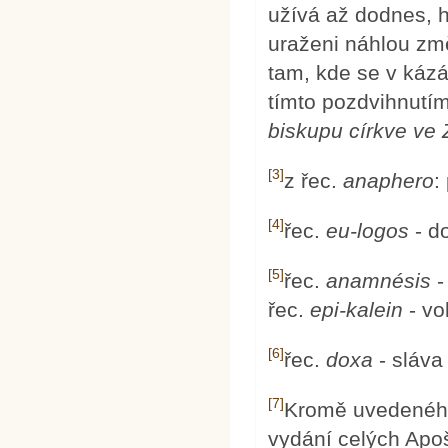
užívá až dodnes, h
uraženi náhlou zm
tam, kde se v kázá
tímto pozdvihnutí
biskupu církve ve
[3]
z řec.
anaphero
:
[4]
řec.
eu-logos
- d
[5]
řec.
anamnésis
-
řec.
epi-kalein
- vo
[6]
řec.
doxa
- sláva
[7]
Kromě uvedeného
vydání celých Apoš