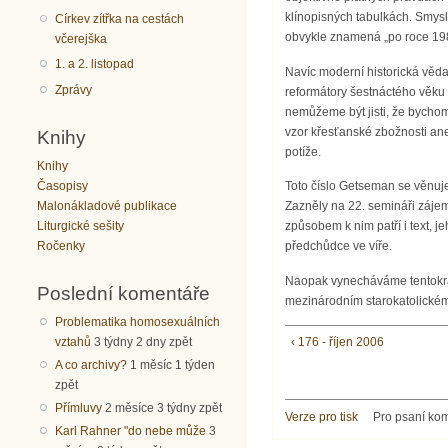
klínopisných tabulkách. Smyslu
Církev zítřka na cestách
obvykle znamená „po roce 1989
včerejška
1. a 2. listopad
Navíc moderní historická věda 
Zprávy
reformátory šestnáctého věku 
nemůžeme být jisti, že bychom
vzor křesťanské zbožnosti ane
Knihy
potíže.
Knihy
Toto číslo Getseman se věnuje
Časopisy
Zazněly na 22. semináři zájem
Malonákladové publikace
způsobem k nim patří i text, 
Liturgické sešity
předchůdce ve víře.
Ročenky
Naopak vynecháváme tentokrát 
Poslední komentáře
mezinárodním starokatolickém
Problematika homosexuálních
vztahů
3 týdny 2 dny zpět
‹ 176 - říjen 2006
A co archivy?
1 měsíc 1 týden
zpět
Přímluvy
2 měsíce 3 týdny zpět
Verze pro tisk
Pro psaní ko
Karl Rahner "do nebe může
3