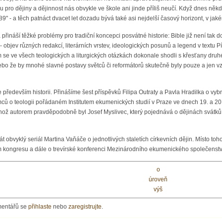
 pro dějiny a dějinnost nás obvykle ve škole ani jinde příliš neučí. Když dnes něk
" - a těch patnáct dvacet let dozadu bývá také asi nejdelší časový horizont, v jak
přináší těžké problémy pro tradiční koncepci posvátné historie: Bible již není tak
- objev různých redakcí, literárních vrstev, ideologických posunů a legend v textu
 se ve všech teologických a liturgických otázkách dokonale shodli s křesťany dru
bo že by mnohé slavné postavy světců či reformátorů skutečně byly pouze a jen vzo
 především historii. Přinášíme šest příspěvků Filipa Outraty a Pavla Hradilka o vyb
ců o teologii pořádaném Institutem ekumenických studií v Praze ve dnech 19. a 20.
jehož autorem pravděpodobně byl Josef Myslivec, který pojednává o dějinách svátků
obvyklý seriál Martina Vaňáče o jednotlivých staletích církevních dějin. Místo toh
 kongresu a dále o trevírské konferenci Mezinárodního ekumenického společenství 
o
úroveň
výš
mentářů se
přihlaste
nebo
zaregistrujte
.