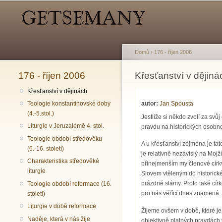
Hlavní menu
Sekundární menu
Domů
›
176 - říjen 2006
176 - říjen 2006
Jste zde
Křesťanství v dějiná
Křesťanství v dějinách
autor:
Jan Spousta
Teologie konstantinovské doby
(4.-5.stol.)
Jestliže si někdo zvolí za svů
Liturgie v Jeruzalémě 4. stol.
pravdu na historických osobno
Teologie období středověku
A u křesťanství zejména je tat
(6.-16. století)
je relativně nezávislý na Moj
Charakteristika středověké
přinejmenším my členové církv
liturgie
Slovem vtěleným do historické
prázdné slámy. Proto také círke
Teologie období reformace (16.
pro nás věřící dnes znamená.
století)
Liturgie v době reformace
Žijeme ovšem v době, které je
Naděje, která v nás žije
objektivně platných pravdách 