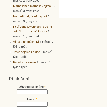
měsíce 2 týdny zpět
Marnost nad marnost. Zajímají
5
měsíců 3 týdny zpět
Nemyslím si, že už neplatí
5
měsíců 3 týdny zpět
Podřízenost vrchnosti je velmi
aktuální, je to nová totalita
7
měsíců 1 týden zpět
Věda a náboženství
7 měsíců 2
týdny zpět
Ještě nejsme na dně
9 měsíců 1
týden zpět
Pořád to je stejné
9 měsíců 1
týden zpět
Přihlášení
Uživatelské jméno
*
Heslo
*