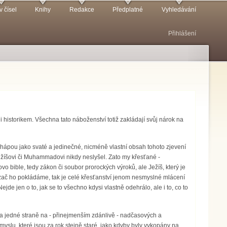
v čísel
Knihy
Redakce
Předplatné
Vyhledávání
Přihlášení
 i historikem. Všechna tato náboženství totiž zakládají svůj nárok na
 chápou jako svaté a jedinečné, nicméně vlastní obsah tohoto zjevení
jžíšovi či Muhammadovi nikdy neslyšel. Zato my křesťané -
o bible, tedy zákon či soubor prorockých výroků, ale Ježíš, který je
 zač ho pokládáme, tak je celé křesťanství jenom nesmyslné mlácení
jde jen o to, jak se to všechno kdysi vlastně odehrálo, ale i to, co to
na jedné straně na - přinejmenším zdánlivě - nadčasových a
slu, které jsou za rok stejně staré, jako kdyby byly vykopány na