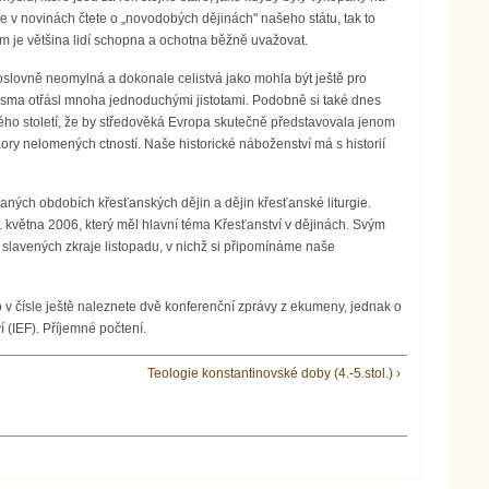
de v novinách čtete o „novodobých dějinách" našeho státu, tak to
ém je většina lidí schopna a ochotna běžně uvažovat.
 doslovně neomylná a dokonale celistvá jako mohla být ještě pro
 Písma otřásl mnoha jednoduchými jistotami. Podobně si také dnes
hého století, že by středověká Evropa skutečně představovala jenom
ry nelomených ctností. Naše historické náboženství má s historií
raných obdobích křesťanských dějin a dějin křesťanské liturgie.
 května 2006, který měl hlavní téma Křesťanství v dějinách. Svým
 slavených zkraje listopadu, v nichž si připomínáme naše
o v čísle ještě naleznete dvě konferenční zprávy z ekumeny, jednak o
(IEF). Příjemné počtení.
Teologie konstantinovské doby (4.-5.stol.) ›