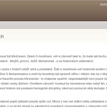
Přejít k
Archi
hlavnímu
obsahu
ch
j osud být křesťanem, židem či muslimem, volí si zároveň také to, že bude tak trochu
stech - Mojžíš, proroci, Ježíš, Muhammad - a na historických událostech.
o vazba s historií zvlášť silná a podstatná. Židé a muslimové své historické podání
žíšovi či Muhammadovi a mohl by teoreticky být správně věřen i někým, kdo by o Mo
í hlavního proudu křesťanství - to chápeme opačně: nejpodstatnější není psané slov
 lidské osoby, Bohem i člověkem zároveň. A pokud by neexistoval nebo nebyl tím,
vní historie má postavení teologické disciplíny, nikoli jen pomocné vědy teologie: Ne
 takové pojetí základní pravdy spíše cizí. Mnozí z nás své vidění světa zakládáme 
vědy, a na druhé straně na efemérních novinkách zpravodajského a zábavního průmy