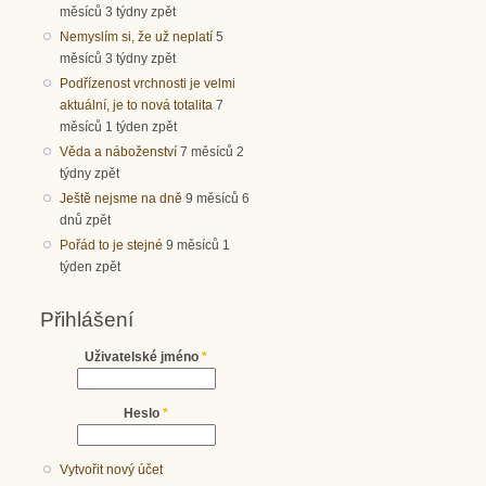
měsíců 3 týdny zpět
Nemyslím si, že už neplatí
5
měsíců 3 týdny zpět
Podřízenost vrchnosti je velmi
aktuální, je to nová totalita
7
měsíců 1 týden zpět
Věda a náboženství
7 měsíců 2
týdny zpět
Ještě nejsme na dně
9 měsíců 6
dnů zpět
Pořád to je stejné
9 měsíců 1
týden zpět
Přihlášení
Uživatelské jméno
*
Heslo
*
Vytvořit nový účet