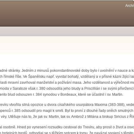
Přejít k
Archi
hlavnímu
obsahu
né stránky. Jedním z minusů pokonstantinovské doby bylo i uvolnění v nauce a kázni
h římské říše. Ve Španělsku např. vyvstal bohatý, vzdělaný a v přísné kázni žijící 
lasti mravní zavrhoval manželství a požívání masa. Jeho vzdělanost a výřečnost mu 
Synoda v Saratoze však r. 380 odsoudila jeho bludy a Priscillián i se svými přívrženc
 tento blud odsouzen r. 384 synodou v Bordeaux, které se účastnil i sv. Martin.
v Trevíru vtvořila silná opozice u dvora císařského usurpátora Maxima (383-388), v
oupenců r. 385 odsoudil pro magii k smrti. Byl to první z dlouhé řady oněch smutnýc
ry. Utěšuje nás to, že jak sv. Martin, tak sv. Ambrož z Milána a biskup Siricius z Ří
l osobně. Hned po vynesení rozsudku cestoval do Trevíru, aby prosil o život a osvoboz
ch hrdelních trestů, odhodlal se s těžkým srdcem k tomu, že navázal spojení s těmit