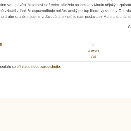
len svou pověst. Maximovi totiž velmi záleželo na tom, aby Martin nějakým způsobe
ě vzbudil zdání, že ospravedlňuje nekřesťanský postup Ithaciovy skupiny. Tato vlast
i na druhé straně, je jedním z důvodů, pro které je nám postava sv. Martina drahá i d
P
35
o
úroveň
výš
mentářů se
přihlaste
nebo
zaregistrujte
.