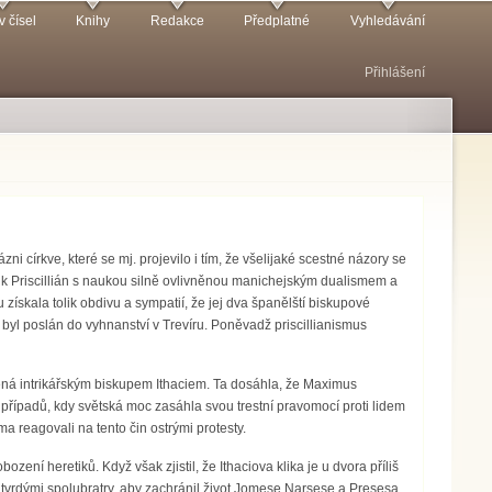
v čísel
Knihy
Redakce
Předplatné
Vyhledávání
Přihlášení
 církve, které se mj. projevilo i tím, že všelijaké scestné názory se
laik Priscillián s naukou silně ovlivněnou manichejským dualismem a
získala tolik obdivu a sympatií, že jej dva španělští biskupové
i byl poslán do vyhnanství v Trevíru. Poněvadž priscillianismus
edená intrikářským biskupem Ithaciem. Ta dosáhla, že Maximus
h případů, kdy světská moc zasáhla svou trestní pravomocí proti lidem
ma reagovali na tento čin ostrými protesty.
ení heretiků. Když však zjistil, že Ithaciova klika je u dvora příliš
o tvrdými spolubratry, aby zachránil život Jomese Narsese a Presesa