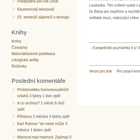
Předplatné pro rok 2008
Leukadia. Tím ovšem vydal v p
Ekumenický lekcionář
že třeba jen nepřímo a nechtěn
25. seminář zájemců o teologii
světské moci, nabízející církv
Knihy
Knihy
Časopisy
‹ Exegetické poznámky k Iz 
Malonákladové publikace
Liturgické sešity
Ročenky
Verze pro tisk
Pro psaní ko
Poslední komentáře
Problematika homosexuálních
vztahů
3 týdny 1 den zpět
A co archivy?
1 měsíc 6 dnů
zpět
Přímluvy
2 měsíce 3 týdny zpět
Karl Rahner "do nebe může
3
měsíce 1 týden zpět
Marnost nad marnost. Zajímají
5