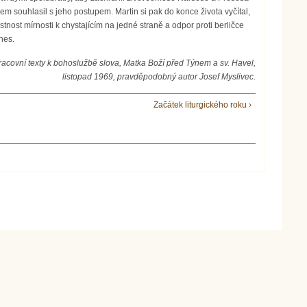
m souhlasil s jeho postupem. Martin si pak do konce života vyčítal,
nost mírnosti k chystajícím na jedné straně a odpor proti berličce
nes.
racovní texty k bohoslužbě slova, Matka Boží před Týnem a sv. Havel,
listopad 1969, pravděpodobný autor Josef Myslivec.
Začátek liturgického roku ›