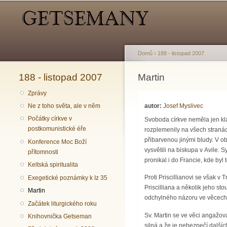
Hlavní menu
Sekundární menu
Domů
›
188 - listopad 2007
188 - listopad 2007
Jste zde
Martin
Zprávy
autor:
Josef Myslivec
Ne z toho světa, ale v něm
Počátky církve v
Svoboda církve neměla jen klad
postkomunistické éře
rozplemenily na všech stranác
přibarvenou jinými bludy. V ob
Konference Moc Boží
vysvětili na biskupa v Avile. 
přítomnosti
pronikal i do Francie, kde byl
Keltská spiritualita
Proti Priscillianovi se však 
Exegetické poznámky k Iz 35
Priscilliana a několik jeho st
Martin
odchylného názoru ve věcech ví
Začátek liturgického roku
Sv. Martin se ve věci angažova
Knihovnička Getseman
silná a že je nebezpečí další