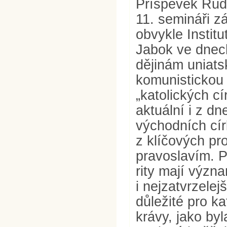
Příspěvek Rud
11. semináři z
obvykle Instit
Jabok ve dnech
dějinám uniats
komunistickou
„katolických c
aktuální i z dn
východních cír
z klíčových pr
pravoslavím. P
rity mají význ
i nejzatvrzele
důležité pro ka
krávy, jako byl