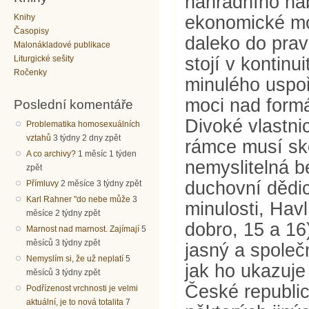
náhradního ná
ekonomické mo
Knihy
Časopisy
daleko do prav
Malonákladové publikace
stojí v kontinu
Liturgické sešity
Ročenky
minulého uspoř
moci nad formá
Poslední komentáře
Divoké vlastn
Problematika homosexuálních
vztahů
3 týdny 2 dny zpět
rámce musí sko
A co archivy?
1 měsíc 1 týden
nemyslitelná 
zpět
duchovní dědic
Přímluvy
2 měsíce 3 týdny zpět
Karl Rahner "do nebe může
3
minulosti, Hav
měsíce 2 týdny zpět
dobro, 15 a 16
Marnost nad marnost. Zajímají
5
měsíců 3 týdny zpět
jasný a společ
Nemyslím si, že už neplatí
5
jak ho ukazuje
měsíců 3 týdny zpět
České republic
Podřízenost vrchnosti je velmi
aktuální, je to nová totalita
7