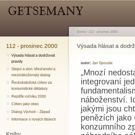
Hlavní menu
Sekundární menu
Př
hl
o
Domů
›
112 - prosinec 2000
112 - prosinec 2000
Jste zde
Výsada hlásat a dodrž
Výsada hlásat a dodržovat
pravdy
autor:
Jan Spousta
Slepci a slon: křesťanství a
„Mnozí nedost
mezináboženský dialog
integrovaní jedn
Řeckokatolická církev za
fundamentalism
komunistické diktatury
Rejstřík ročníku 2000
náboženství. I
Církev jako obec
jakými jsou ch
Dialog Východ – Západ
penězích jako 
Informace o nových titulech
konzumního zp
Knihy