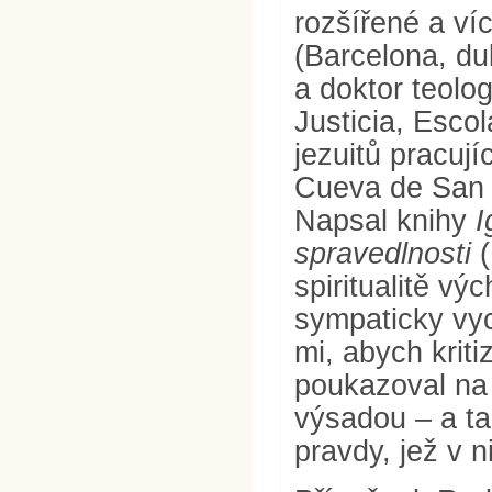
rozšířené a víc
(Barcelona, du
a doktor teolog
Justicia, Escol
jezuitů pracuj
Cueva de San 
Napsal knihy
I
spravedlnosti
(
spiritualitě vý
sympaticky vy
mi, abych krit
poukazoval na 
výsadou – a ta
pravdy, jež v n