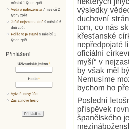
některých jiný
měsíců 1 týden zpět
výsledky věde
Věda a náboženství
7 měsíců 2
týdny zpět
duchovní strán
Ještě nejsme na dně
9 měsíců 6
tom, co nás sk
dnů zpět
křesťanské cír
Pořád to je stejné
9 měsíců 1
týden zpět
nepředpojaté l
oficiální círke
Přihlášení
myší“ v nejzas
Uživatelské jméno
*
by však měl bý
Nemusíme možn
Heslo
*
bychom ho přej
Vytvořit nový účet
Poslední letoš
Zaslat nové heslo
příspěvek rovn
španělského je
mezinábožensk