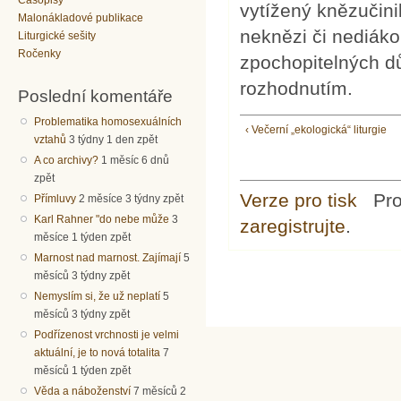
Časopisy
vytížený knězučini
Malonákladové publikace
neknězi či nediákon
Liturgické sešity
Ročenky
zpochopitelných dů
rozhodnutím.
Poslední komentáře
Problematika homosexuálních
‹ Večerní „ekologická“ liturgie
vztahů
3 týdny 1 den zpět
A co archivy?
1 měsíc 6 dnů
zpět
Verze pro tisk
Pr
Přímluvy
2 měsíce 3 týdny zpět
Karl Rahner "do nebe může
3
zaregistrujte
.
měsíce 1 týden zpět
Marnost nad marnost. Zajímají
5
měsíců 3 týdny zpět
Nemyslím si, že už neplatí
5
měsíců 3 týdny zpět
Podřízenost vrchnosti je velmi
aktuální, je to nová totalita
7
měsíců 1 týden zpět
Věda a náboženství
7 měsíců 2