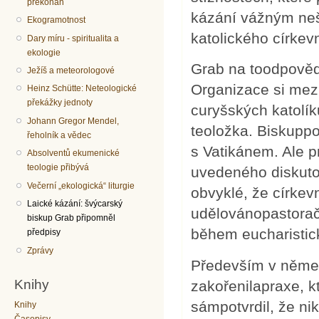
překonán
kázání vážným nešv
Ekogramotnost
katolického církev
Dary míru - spiritualita a
ekologie
Grab na toodpovědě
Ježíš a meteorologové
Organizace si mezi 
Heinz Schütte: Neteologické
překážky jednoty
curyšských katolí
Johann Gregor Mendel,
teoložka. Biskuppo
řeholník a vědec
s Vatikánem. Ale 
Absolventů ekumenické
teologie přibývá
uvedeného diskuto
Večerní „ekologická“ liturgie
obvyklé, že církev
Laické kázání: švýcarský
udělovánopastorač
biskup Grab připomněl
během eucharistic
předpisy
Zprávy
Především v němec
Knihy
zakořenilapraxe, k
sámpotvrdil, že ni
Knihy