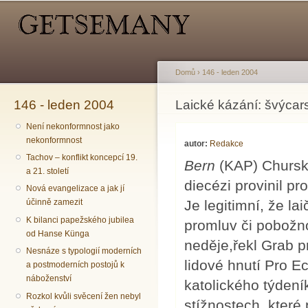
Hlavní menu
Sekundární menu
Př
hl
o
Domů
›
146 - leden 2004
146 - leden 2004
Jste zde
Laické kázání: švýcar
Není nekonformnost jako
nekonformnost
autor:
Redakce
Tachov – konflikt koncepcí 19.
Bern
(KAP) Chursk
a 21. století
diecézi provinil pr
Nová evangelizace a jak jí
Je legitimní, že l
účinně zamezit
K bilanci papežského jubilea
promluv či pobožno
od Hanse Künga
neděje,řekl Grab p
Nesnáze s typologií moderních
lidové hnutí Pro E
a postmoderních postojů k
náboženství
katolického týden
Rozkol kvůli svěcení žen nebyl
stížnostech, které 