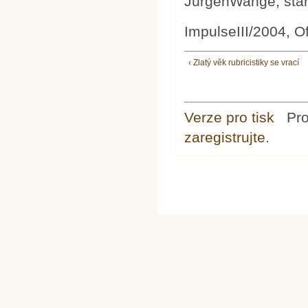
JürgenWange, star
ImpulseIII/2004, O
‹ Zlatý věk rubricistiky se vrací
Verze pro tisk
Pr
zaregistrujte
.