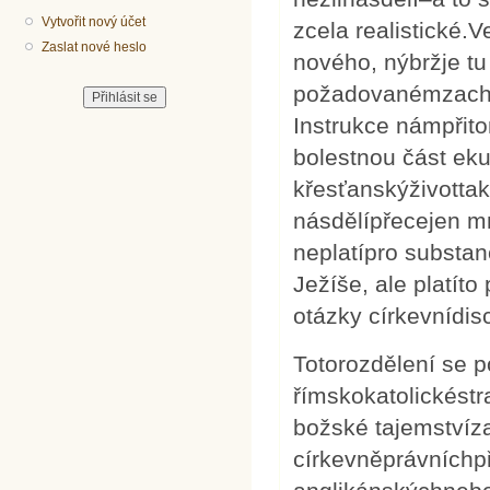
Vytvořit nový účet
zcela realistické.
Zaslat nové heslo
nového, nýbržje tu
požadovanémzacház
Instrukce námpřito
bolestnou část eku
křesťanskýživottak 
násdělípřecejen m
neplatípro substan
Ježíše, ale platít
otázky církevnídisc
Totorozdělení se 
římskokatolickéstr
božské tajemství
církevněprávníchpř