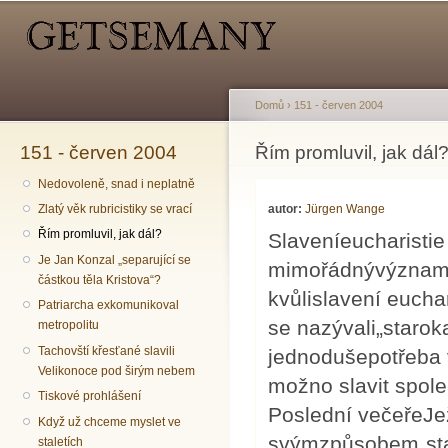
Hlavní menu
Sekundární menu
Př
hl
o
Domů
›
151 - červen 2004
151 - červen 2004
Jste zde
Řím promluvil, jak dál
Nedovoleně, snad i neplatně
autor:
Jürgen Wange
Zlatý věk rubricistiky se vrací
Řím promluvil, jak dál?
Slaveníeucharistie 
Je Jan Konzal „separující se
mimořádnývýznam.L
částkou těla Kristova“?
kvůlislavení eucha
Patriarcha exkomunikoval
se nazývali„starok
metropolitu
Tachovští křesťané slavili
jednodušepotřeba v
Velikonoce pod širým nebem
možno slavit spole
Tiskové prohlášení
Poslední večeřeJež
Když už chceme myslet ve
svýmzpůsobem„star
staletích