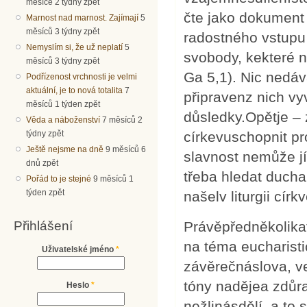
měsíce 2 týdny zpět
čte jako dokument 
Marnost nad marnost. Zajímají
5
měsíců 3 týdny zpět
radostného vstupu 
Nemyslím si, že už neplatí
5
svobody, kekteré ná
měsíců 3 týdny zpět
Ga 5,1). Nic nedá
Podřízenost vrchnosti je velmi
aktuální, je to nová totalita
7
připravenz nich vy
měsíců 1 týden zpět
důsledky.Opětje –
Věda a náboženství
7 měsíců 2
týdny zpět
církevuschopnit pr
Ještě nejsme na dně
9 měsíců 6
slavnost nemůže jí
dnů zpět
třeba hledat duch
Pořád to je stejné
9 měsíců 1
týden zpět
našelv liturgii cí
Přihlášení
Právěpředněkolika
na téma eucharist
Uživatelské jméno
*
závěrečnáslova, ve
tóny nadějea zdůr
Heslo
*
nežlinásdělí–a to 