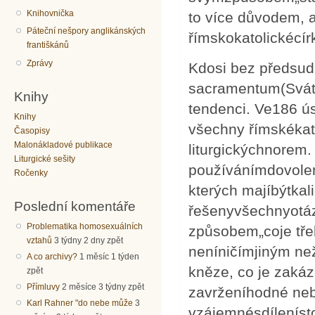
Knihovnička
to více důvodem, 
Páteční nešpory anglikánských
římskokatolickécírk
františkánů
Zprávy
Kdosi bez předsud
sacramentum(Sváto
Knihy
tendenci. Ve186 ús
Knihy
všechny římskékat
Časopisy
Malonákladové publikace
liturgickýchnorem.
Liturgické sešity
používánímdovolen
Ročenky
kterých majíbýtkal
Poslední komentáře
řešenyvšechnyotázk
Problematika homosexuálních
způsobem„coje tře
vztahů
3 týdny 2 dny zpět
neníničímjiným ne
A co archivy?
1 měsíc 1 týden
kněze, co je zaká
zpět
Přímluvy
2 měsíce 3 týdny zpět
zavrženíhodné nebo
Karl Rahner "do nebe může
3
vzájemnésdílenísto