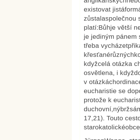
anglikánskýchnebo 
existovat jistáform
zůstalaspolečnou 
platí:Bůhje větší 
je jediným pánem 
třeba vycházetpři
křesťanérůznýchko
kdyžcelá otázka c
osvětlena, i kdyžd
v otázkáchordinac
eucharistie se do
protože k eucharis
duchovní,nýbržsámK
17,21). Touto ces
starokatolickéobce