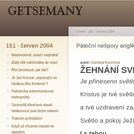
Hlavní menu
Sekundární menu
Př
hl
o
Domů
›
151 - červen 2004
151 - červen 2004
Jste zde
Páteční nešpory angli
Nedovoleně, snad i neplatně
autor:
Daniela Knorrová
Zlatý věk rubricistiky se vrací
ŽEHNÁNÍ SV
Řím promluvil, jak dál?
Je Jan Konzal „separující se
Je přineseno světl
částkou těla Kristova“?
Patriarcha exkomunikoval
Kristus je tvé svět
metropolitu
Tachovští křesťané slavili
a tvé uzdravení zaz
Velikonoce pod širým nebem
Tiskové prohlášení
Světlo a pokoj Jež
Když už chceme myslet ve
I s tebou.
staletích