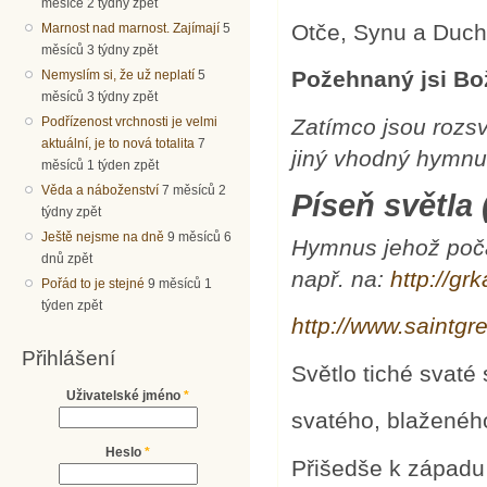
měsíce 2 týdny zpět
Otče, Synu a Duch
Marnost nad marnost. Zajímají
5
měsíců 3 týdny zpět
Požehnaný jsi Bo
Nemyslím si, že už neplatí
5
měsíců 3 týdny zpět
Zatímco jsou rozsv
Podřízenost vrchnosti je velmi
aktuální, je to nová totalita
7
jiný vhodný hymnu
měsíců 1 týden zpět
Věda a náboženství
7 měsíců 2
Píseň světla 
týdny zpět
Ještě nejsme na dně
9 měsíců 6
Hymnus jehož počát
dnů zpět
např. na:
http://gr
Pořád to je stejné
9 měsíců 1
týden zpět
http://www.saintg
Přihlášení
Světlo tiché svat
Uživatelské jméno
*
svatého, blaženého
Heslo
*
Přišedše k západu 