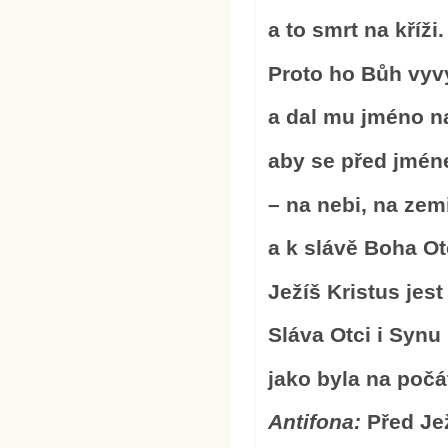
a to smrt na kříži.
Proto ho Bůh vyv
a dal mu jméno n
aby se před jmén
– na nebi, na zem
a k slávě Boha Ot
Ježíš Kristus jest
Sláva Otci i Synu
jako byla na počá
Antifona:
Před Je