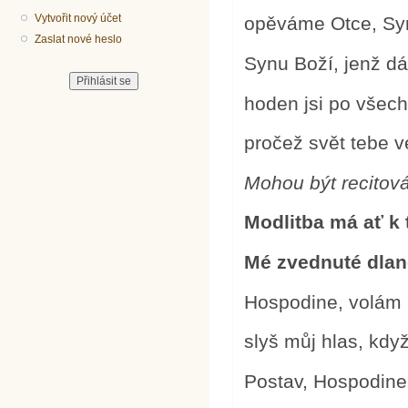
Vytvořit nový účet
opěváme Otce, Syn
Zaslat nové heslo
Synu Boží, jenž dá
hoden jsi po všec
pročež svět tebe v
Mohou být recitov
Modlitba má ať k 
Mé zvednuté dlan
Hospodine, volám 
slyš můj hlas, kdy
Postav, Hospodine