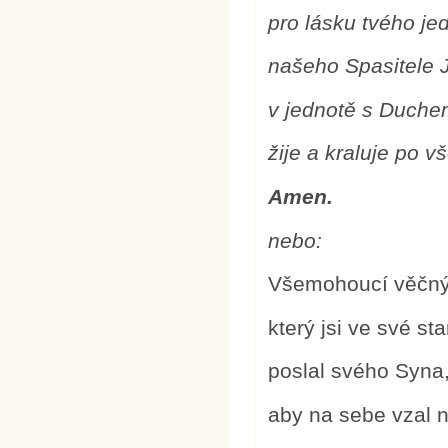
pro lásku tvého je
našeho Spasitele J
v jednotě s Duch
žije a kraluje po 
Amen.
nebo:
Všemohoucí věčný
který jsi ve své st
poslal svého Syna,
aby na sebe vzal n