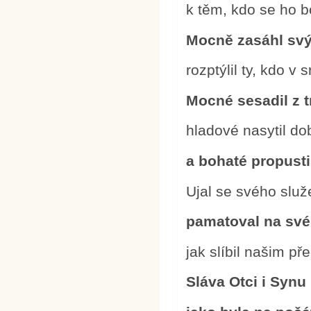
k těm, kdo se ho bo
Mocně zasáhl sv
rozptýlil ty, kdo v 
Mocné sesadil z t
hladové nasytil d
a bohaté propusti
Ujal se svého služ
pamatoval na své
jak slíbil našim 
Sláva Otci i Synu