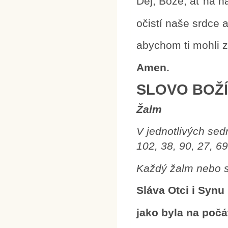
Dej, Bože, ať na n
očistí naše srdce 
abychom ti mohli z
Amen.
SLOVO BOŽ
Žalm
V jednotlivých sed
102, 38, 90, 27, 69
Každý žalm nebo s
Sláva Otci i Synu
jako byla na počá