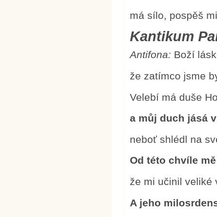
má sílo, pospěš m
Kantikum Pan
Antifona:
Boží lásk
že zatímco jsme byl
Velebí má duše H
a můj duch jásá v
neboť shlédl na sv
Od této chvíle mě
že mi učinil veliké
A jeho milosrdens