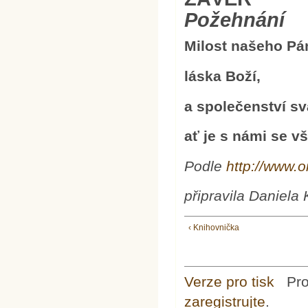
Požehnání
Milost našeho Pán
láska Boží,
a společenství s
ať je s námi se v
Podle
http://www.o
připravila Daniela
‹ Knihovnička
Verze pro tisk
Pr
zaregistrujte
.