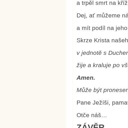
a trpěl smrt na kříž
Dej, ať můžeme nás
a mít podíl na jeh
Skrze Krista naše
v jednotě s Duch
žije a kraluje po 
Amen.
Může být pronese
Pane Ježíši, pamat
Otče náš…
ZÁVĚR