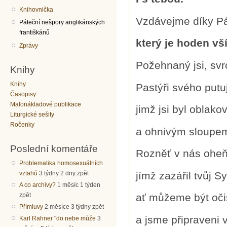
Knihovnička
Vzdávejme díky P
Páteční nešpory anglikánských
františkánů
který je hoden vší
Zprávy
Požehnaný jsi, sv
Knihy
Knihy
Pastýři svého putuj
Časopisy
Malonákladové publikace
jimž jsi byl oblak
Liturgické sešity
Ročenky
a ohnivým sloupem
Poslední komentáře
Rozněť v nás oheň
Problematika homosexuálních
jímž zazářil tvůj Sy
vztahů
3 týdny 2 dny zpět
A co archivy?
1 měsíc 1 týden
zpět
ať můžeme být oči
Přímluvy
2 měsíce 3 týdny zpět
a jsme připraveni v
Karl Rahner "do nebe může
3