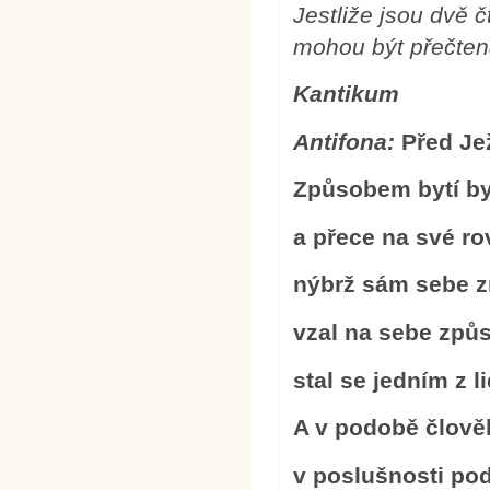
Jestliže jsou dvě 
mohou být přečten
Kantikum
Antifona:
Před Je
Způsobem bytí by
a přece na své ro
nýbrž sám sebe z
vzal na sebe způ
stal se jedním z li
A v podobě člověk
v poslušnosti pod