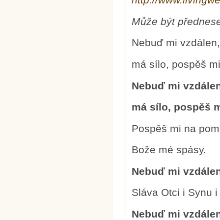
Může být předn
Nebuď mi vzdálen,
má sílo, pospěš m
Nebuď mi vzdálen
má sílo, pospěš 
Pospěš mi na pom
Bože mé spásy.
Nebuď mi vzdálen
Sláva Otci i Synu 
Nebuď mi vzdálen