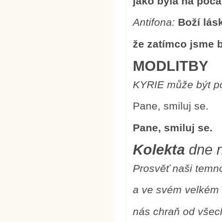
jako byla na počá
Antifona:
Boží lás
že zatímco jsme by
MODLITBY
KY
RIE může být p
Pane, smiluj se.
Pane, smiluj se.
Kolekta
dne n
Prosvěť naši temn
a ve svém velkém 
nás chraň od všec