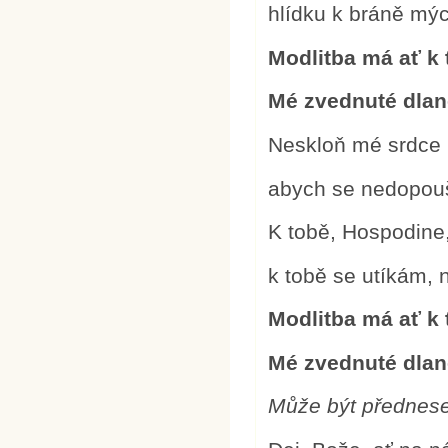
hlídku k bráně mýc
Modlitba má ať k 
Mé zvednuté dlan
Neskloň mé srdce 
abych se nedopouš
K tobě, Hospodine,
k tobě se utíkám, 
Modlitba má ať k 
Mé zvednuté dlan
Může být předne