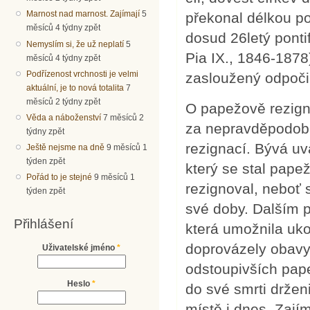
Marnost nad marnost. Zajímají
5
překonal délkou po
měsíců 4 týdny zpět
dosud 26letý ponti
Nemyslím si, že už neplatí
5
Pia IX., 1846-1878)
měsíců 4 týdny zpět
Podřízenost vrchnosti je velmi
zasloužený odpočin
aktuální, je to nová totalita
7
měsíců 2 týdny zpět
O papežově rezigna
Věda a náboženství
7 měsíců 2
za nepravděpodobn
týdny zpět
rezignací. Bývá uv
Ještě nejsme na dně
9 měsíců 1
týden zpět
který se stal pape
Pořád to je stejné
9 měsíců 1
rezignoval, neboť 
týden zpět
své doby. Dalším p
Přihlášení
která umožnila uk
doprovázely obavy 
Uživatelské jméno
*
odstoupivších pape
Heslo
*
do své smrti držen
místě i dnes. Zají