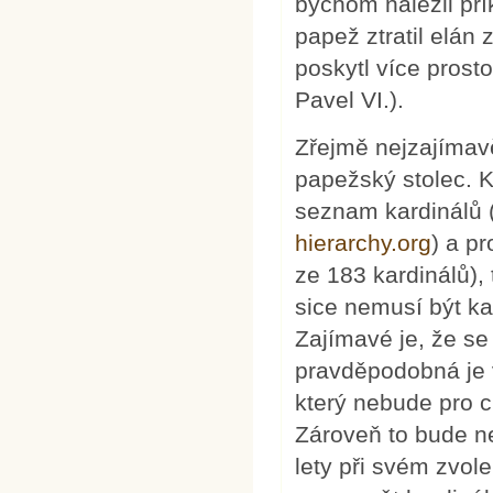
bychom nalezli pří
papež ztratil elán 
poskytl více prost
Pavel VI.).
Zřejmě nejzajímav
papežský stolec. K
seznam kardinálů (
hierarchy.org
) a pr
ze 183 kardinálů),
sice nemusí být ka
Zajímavé je, že se
pravděpodobná je 
který nebude pro 
Zároveň to bude ne
lety při svém zvol