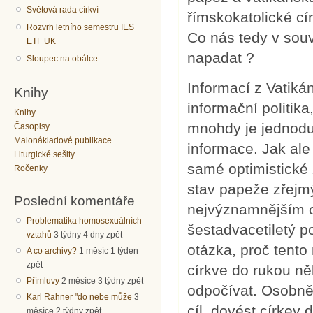
Světová rada církví
římskokatolické c
Rozvrh letního semestru IES
Co nás tedy v sou
ETF UK
napadat ?
Sloupec na obálce
Informací z Vatikán
Knihy
informační politika
Knihy
mnohdy je jednoduš
Časopisy
Malonákladové publikace
informace. Jak ale
Liturgické sešity
samé optimistické 
Ročenky
stav papeže zřejmý
Poslední komentáře
nejvýznamnějším o
Problematika homosexuálních
šestadvacetiletý po
vztahů
3 týdny 4 dny zpět
otázka, proč tent
A co archivy?
1 měsíc 1 týden
zpět
církve do rukou ně
Přímluvy
2 měsíce 3 týdny zpět
odpočívat. Osobně 
Karl Rahner "do nebe může
3
cíl, dovést církev 
měsíce 2 týdny zpět