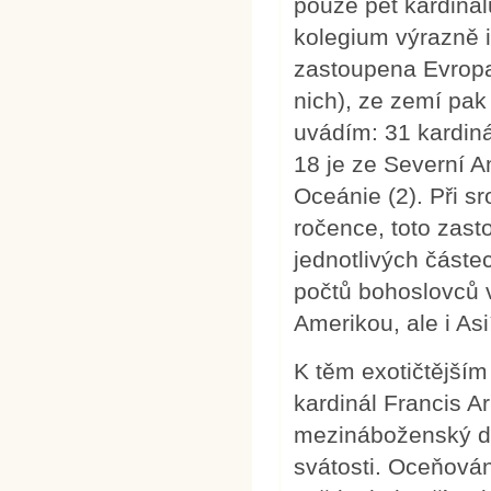
pouze pět kardinál
kolegium výrazně in
zastoupena Evropa
nich), ze zemí pak 
uvádím: 31 kardiná
18 je ze Severní Am
Oceánie (2). Při s
ročence, toto zast
jednotlivých částec
počtů bohoslovců 
Amerikou, ale i As
K těm exotičtějším
kardinál Francis A
mezináboženský di
svátosti. Oceňová