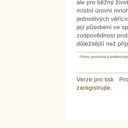
ale pro běžný živo
místní úrovni mno
jednotlivých věřící
její působení ve sp
zodpovědnost probo
důležitější než př
‹ Právo, povinnost a antikoncep
Verze pro tisk
Pr
zaregistrujte
.