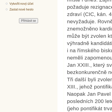
Vytvořit nový účet
požaduje rezignace
Zaslat nové heslo
zdraví (CIC, kán. 
nevyžaduje. Rovně
znemožněno kardin
může být zvolen kt
výhradně kandidáti
i na římského bis
neměli zapomenout,
Jan XXIII., který s
bezkonkurenčně ne
Tři další byli zvol
XIII., jehož pontif
Naopak Jan Pavel I
posledních 200 let
(jeho pontifikát trv