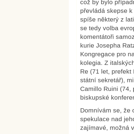
což by bylo případ
převládá skepse k 
spíše některý z la
se tedy volba evro
komentátoři samoz
kurie Josepha Ratz
Kongregace pro na
kolegia. Z italský
Re (71 let, prefek
státní sekretář), m
Camillo Ruini (74,
biskupské konferen
Domnívám se, že o
spekulace nad jeh
zajímavé, možná ví