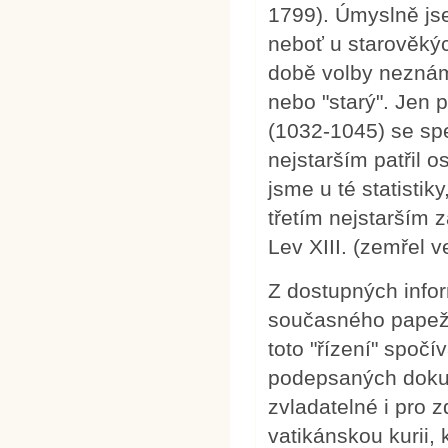
1799). Úmyslně jse
neboť u starověký
době volby neznám
nebo "starý". Jen 
(1032-1045) se sp
nejstarším patřil 
jsme u té statisti
třetím nejstarším z
Lev XIII. (zemřel ve
Z dostupných infor
současného papeže
toto "řízení" spoč
podepsaných dokum
zvladatelné i pro
vatikánskou kurii, 