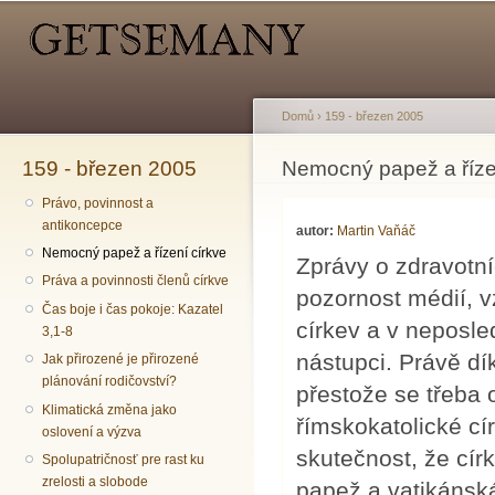
Hlavní menu
Sekundární menu
Př
hl
o
Domů
›
159 - březen 2005
159 - březen 2005
Jste zde
Nemocný papež a říze
Právo, povinnost a
antikoncepce
autor:
Martin Vaňáč
Nemocný papež a řízení církve
Zprávy o zdravotní
Práva a povinnosti členů církve
pozornost médií, v
Čas boje i čas pokoje: Kazatel
církev a v neposl
3,1-8
nástupci. Právě dík
Jak přirozené je přirozené
plánování rodičovství?
přestože se třeba 
Klimatická změna jako
římskokatolické cí
oslovení a výzva
skutečnost, že círk
Spolupatričnosť pre rast ku
zrelosti a slobode
papež a vatikánská