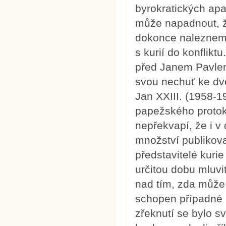
byrokratických apa
může napadnout, že
dokonce nalezneme
s kurií do konflikt
před Janem Pavlem 
svou nechuť ke dv
Jan XXIII. (1958-19
papežského protoko
nepřekvapí, že i 
množství publikov
představitelé kuri
určitou dobu mluvit
nad tím, zda může 
schopen případné r
zřeknutí se bylo s