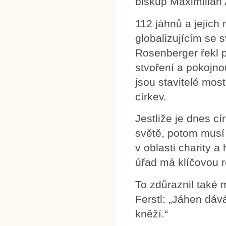
biskup Maximilian 
112 jáhnů a jejich
globalizujícím se 
Rosenberger řekl př
stvoření a pokojno
jsou stavitelé mos
církev.
Jestliže je dnes c
světě, potom musí
v oblasti charity a
úřad má klíčovou r
To zdůraznil také 
Ferstl: „Jáhen dáv
kněží.“