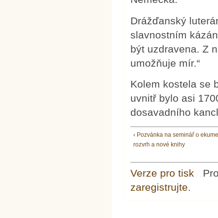
Drážďanský luterá
slavnostním kázání
být uzdravena. Z n
umožňuje mír.“
Kolem kostela se b
uvnitř bylo asi 1
dosavadního kanclé
‹ Pozvánka na seminář o ekume
rozvrh a nové knihy
Verze pro tisk
Pr
zaregistrujte
.