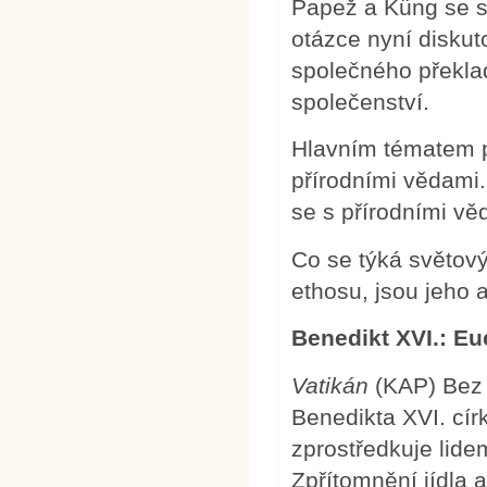
Papež a Küng se s
otázce nyní disku
společného překlad
společenství.
Hlavním tématem p
přírodními vědami.
se s přírodními věd
Co se týká světov
ethosu, jsou jeho 
Benedikt XVI.: Euc
Vatikán
(KAP) Bez 
Benedikta XVI. círk
zprostředkuje lide
Zpřítomnění jídla a