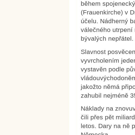
během spojeneckýc
(Frauenkirche) v 
účelu. Nádherný ba
válečného utrpení 
bývalých nepřátel.
Slavnost posvěcení
vyvrcholením jede
vystavěn podle pů
vládouvýchodoněme
jakožto němá připo
zahubil nejméně 35 
Náklady na znovuv
čili přes pět milia
letos. Dary na ně p
Německa.