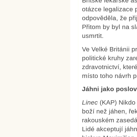
Britské lékařské a
otázce legalizace 
odpověděla, že při
Přitom by byl na s
usmrtit.
Ve Velké Británii 
politické kruhy zar
zdravotnictví, kter
místo toho návrh p
Jáhni jako poslov
Linec
(KAP) Nikdo 
boží než jáhen, ře
rakouském zasedán
Lidé akceptují jáhn