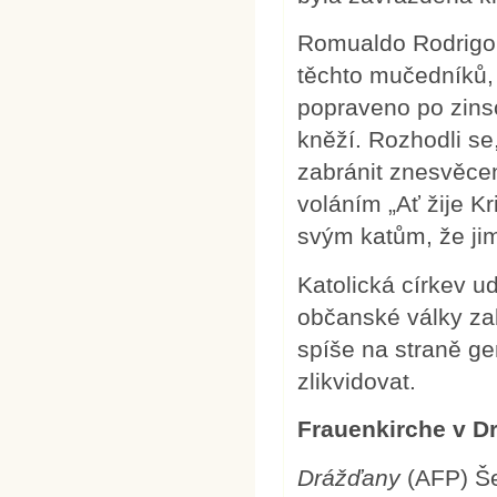
Romualdo Rodrigo,
těchto mučedníků, 
popraveno po zins
kněží. Rozhodli se,
zabránit znesvěcen
voláním „Ať žije Kr
svým katům, že ji
Katolická církev 
občanské války zab
spíše na straně gen
zlikvidovat.
Frauenkirche v 
Drážďany
(AFP) Še