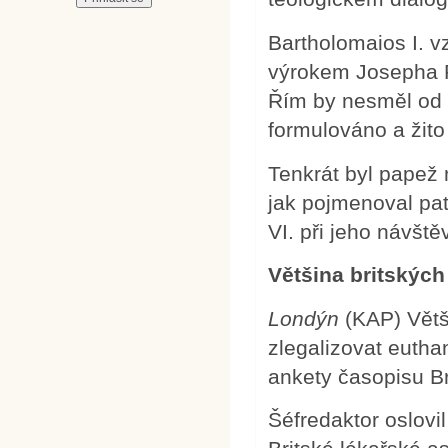
Bartholomaios I. v
výrokem Josepha R
Řím by nesměl od 
formulováno a žito 
Tenkrát byl papež n
jak pojmenoval pa
VI. při jeho návšt
Většina britských 
Londýn
(KAP)
Větš
zlegalizovat eutha
ankety časopisu Br
Šéfredaktor oslovil