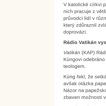
V katolické církvi
nich pracuje z vět
průvodci lidí v růz
který zdůraznil zvl
doprovází.
Rádio Vatikán vy
Vatikán
(KAP) Rádi
Küngovi odebráno p
teologem.
Küng řekl, že set
avšak otázka pape
Názor na papežsko
zbaven možnosti v