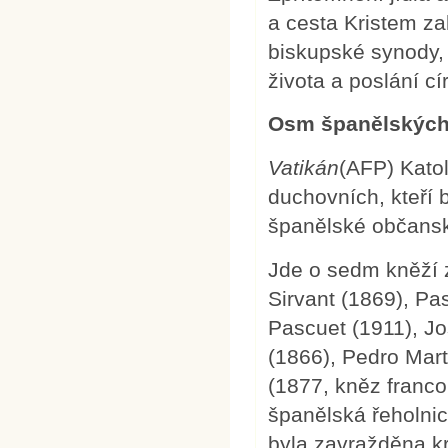
a cesta Kristem zal
biskupské synody, 
života a poslání cí
Osm španělských
V
atikán
(AFP) Katol
duchovních, kteří 
španělské občansk
Jde o sedm kněží z
Sirvant (1869), Pa
Pascuet (1911), Jo
(1866), Pedro Mart
(1877, kněz franc
španělská řeholnic
byla zavražděna kr