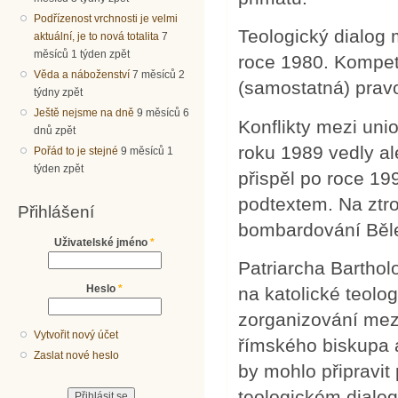
Podřízenost vrchnosti je velmi
Teologický dialog 
aktuální, je to nová totalita
7
měsíců 1 týden zpět
roce 1980. Kompet
Věda a náboženství
7 měsíců 2
(samostatná) pravo
týdny zpět
Ještě nejsme na dně
9 měsíců 6
Konflikty mezi uni
dnů zpět
roku 1989 vedly al
Pořád to je stejné
9 měsíců 1
týden zpět
přispěl po roce 19
podtextem. Na ztro
Přihlášení
bombardování Běle
Uživatelské jméno
*
Patriarcha Barthol
Heslo
*
na katolické teolo
zorganizování mez
Vytvořit nový účet
římského biskupa 
Zaslat nové heslo
by mohlo připravit 
teologickém dialog