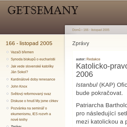
Hlavní menu
Sekundární menu
Př
hl
o
Domů
›
166 - listopad 2005
166 - listopad 2005
Jste zde
Zprávy
Vazači břemen
autor:
Redakce
Synoda biskupů o eucharistii
Katolicko-prav
Jak vede slovenské katolíky
2006
Ján Sokol?
Kardinálové doby renesance
Istanbul
(KAP) Ofic
John Knox
bude pokračovat.
Světový reformovaný svaz
Diskuse o hnutí My jsme církev
Patriarcha Barthol
Pozvánka na seminář o
pro následující se
ekumenismu, IES rozvrh a
nové knihy
mezi katolickou a 
Zprávy