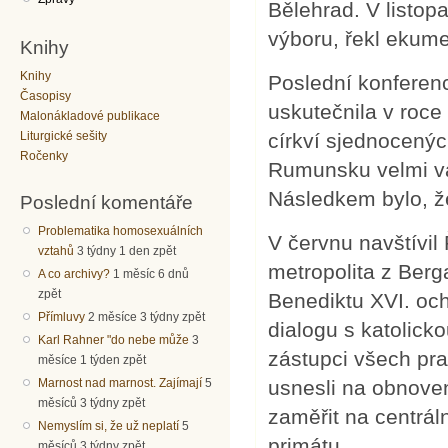
Bělehrad. V listo
výboru, řekl ekume
Knihy
Knihy
Poslední konferen
Časopisy
uskutečnila v roce
Malonákladové publikace
Liturgické sešity
církví sjednocenýc
Ročenky
Rumunsku velmi váž
Následkem bylo, ž
Poslední komentáře
Problematika homosexuálních
V červnu navštívil 
vztahů
3 týdny 1 den zpět
metropolita z Berg
A co archivy?
1 měsíc 6 dnů
zpět
Benediktu XVI. och
Přímluvy
2 měsíce 3 týdny zpět
dialogu s katolicko
Karl Rahner "do nebe může
3
zástupci všech pra
měsíce 1 týden zpět
usnesli na obnoven
Marnost nad marnost. Zajímají
5
měsíců 3 týdny zpět
zaměřit na centrál
Nemyslím si, že už neplatí
5
primátu.
měsíců 3 týdny zpět